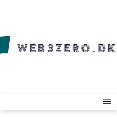
WEB3ZERO.DK
Web3zero.dk