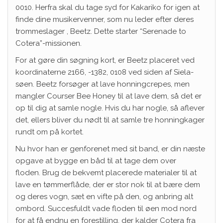
0010. Herfra skal du tage syd for Kakariko for igen at
finde dine musikervenner, som nu leder efter deres
trommeslager , Beetz. Dette starter “Serenade to
Cotera”-missionen.
For at gøre din søgning kort, er Beetz placeret ved
koordinaterne 2166, -1382, 0108 ved siden af ​​Siela-
søen. Beetz forsøger at lave honningcrepes, men
mangler Courser Bee Honey til at lave dem, så det er
op til dig at samle nogle. Hvis du har nogle, så aflever
det, ellers bliver du nødt til at samle tre honningkager
rundt om på kortet.
Nu hvor han er genforenet med sit band, er din næste
opgave at bygge en båd til at tage dem over
floden. Brug de bekvemt placerede materialer til at
lave en tømmerflåde, der er stor nok til at bære dem
og deres vogn, sæt en vifte på den, og anbring alt
ombord. Succesfuldt vade floden til øen mod nord
for at få endnu en forestilling, der kalder Cotera fra