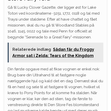
Gå til Lucky Clover Gazette, der ligger øst for Lake
Totori ved koordinaterne -3251, 1772, 0118 og tal med
Traysi under staldene. Efter at have chattet og fået
missionen, skal du nu gå til Woodland Stables på
1046, 1145, 0022 og tale med Penn for officielt at
begynde “Serenade to a Great Fairy”-missionen.
Relaterede indlæg
Sådan får du Froggy
Armor sat i Zelda: Tears of the Kingdom
Din første opgave med at fikse vognen er enkel nok:
Brug bare din Ultrahand til at fastgøre nogle
nærliggende hjul og kald det en dag. Dernæst skal du
få en hest og sele til at fastgøre til vognen, hvilket vil
kræve to Pony Points for at komme fra stalden. Når
vognen er klar, kør den ad stien, tag de første to
venstresving direkte til Den Store Fes blomsterstand
og lad musikerne kalde hende ud med deres musik.