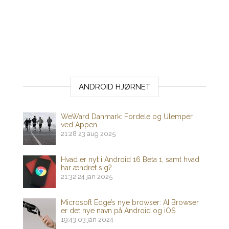
ANDROID HJØRNET
WeWard Danmark: Fordele og Ulemper
ved Appen
21:28
23 aug 2025
Hvad er nyt i Android 16 Beta 1, samt hvad
har ændret sig?
21:32
24 jan 2025
Microsoft Edge’s nye browser: AI Browser
er det nye navn på Android og iOS
19:43
03 jan 2024