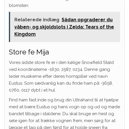
blomsten.
Relaterede indlæg
Sådan opgraderer du
våben- og skjoldslots i Zelda: Tears of the
Kingdom
Store fe Mija
Vores sidste store fe er i den kølige Snowfield Stald
ved koordinaterne -1630, 2587, 0234. Denne gang
leder musikerne efter deres hornspiller ved navn
Eustus. Som sædvanlig kan du finde ham på -3658,
0760, 0117 dybt i et hul.
Find ham fast inde og brug din Ultrahand til at hjælpe
med at bære Eustus og hans vogn op og ud og møde
bandet tilbage i staldene. Du skal bruge en hest og
sele igen for at trække vognen frem, men sørg for at
lægge et tag på den først for at holde sneen fra