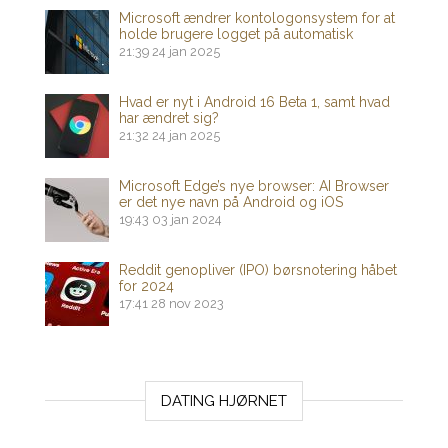
Microsoft ændrer kontologonsystem for at
holde brugere logget på automatisk
21:39
24 jan 2025
Hvad er nyt i Android 16 Beta 1, samt hvad
har ændret sig?
21:32
24 jan 2025
Microsoft Edge’s nye browser: AI Browser
er det nye navn på Android og iOS
19:43
03 jan 2024
Reddit genopliver (IPO) børsnotering håbet
for 2024
17:41
28 nov 2023
DATING HJØRNET