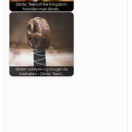
Zelda: Tears of the Kingdom:
hvordan man åbner…
Sådan udstyrer og bruger du
trækselen i Zelda: Tears…