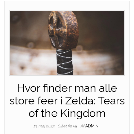
Hvor finder man alle
store feer i Zelda: Tears
of the Kingdom
Af
ADMIN
13. maj 2023
Slået fra