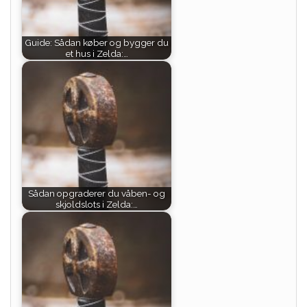
Guide: Sådan køber og bygger du
et hus i Zelda:…
Sådan opgraderer du våben- og
skjoldslots i Zelda:…