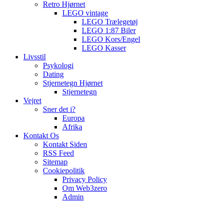
Retro Hjørnet
LEGO vintage
LEGO Trælegetøj
LEGO 1:87 Biler
LEGO Kors/Engel
LEGO Kasser
Livsstil
Psykologi
Dating
Stjernetegn Hjørnet
Stjernetegn
Vejret
Sner det i?
Europa
Afrika
Kontakt Os
Kontakt Siden
RSS Feed
Sitemap
Cookiepolitik
Privacy Policy
Om Web3zero
Admin