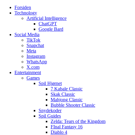
Forsiden
Web3zero.dk
Web3zero.dk
Technology
Artificial Intelligence
ChatGPT
Google Bard
Social Media
TikTok
Snapchat
Meta
Instagram
WhatsApp
X.com
Entertainment
Games
Spil Hjørnet
7 Kabale Classic
Skak Classic
Mahjong Classic
Bubble Shooter Classic
Snydekoder
Spil Guides
Zelda: Tears of the Kingdom
FInal Fantasy 16
Diablo 4