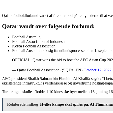
Qatars fodboldforbund var et af fire, der bød på rettighederne til a
Qatar vandt over følgende forbund:
Football Australia,
Football Association of Indonesia
Korea Football Association.
Football Australia trak sig fra udbudsprocessen den 1. septembe
OFFICIAL: Qatar wins the bid to host the AFC Asian Cup 2
— Qatar Football Association (@QFA_EN)
October 17, 2022
AFC-præsident Shaikh Salman bin Ebrahim Al Khalifa sagde: “I betrag
eksisterende
infrastruktur i verdensklasse
og uovertrufne hosting-kapacit
Turneringen skulle afholdes i 10 kinesiske byer mellem 16. juni og 16. 
Relaterede indlæg
Hvilke kampe skal spilles på, Al Thumama