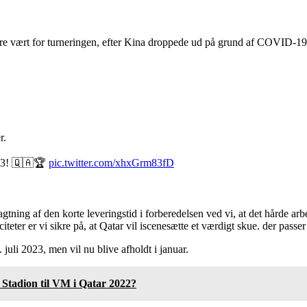
t være vært for turneringen, efter Kina droppede ud på grund af COVID-
r.
023! 🇶🇦🏆
pic.twitter.com/xhxGrm83fD
tning af den korte leveringstid i forberedelsen ved vi, at det hårde 
eter er vi sikre på, at Qatar vil iscenesætte et værdigt skue. der passer 
juli 2023, men vil nu blive afholdt i januar.
 Stadion til VM i Qatar 2022?