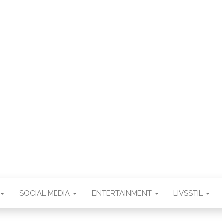
WEB3ZE
Web3zero.dk
SOCIAL MEDIA
ENTERTAINMENT
LIVSSTIL