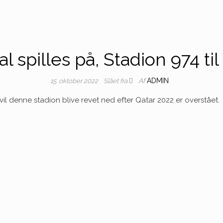
 spilles på, Stadion 974 ti
Af
ADMIN
15. oktober 2022
Slået fra
il denne stadion blive revet ned efter Qatar 2022 er overstået.