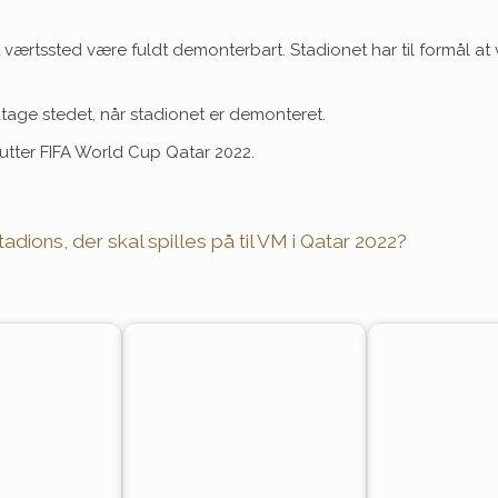
et værtssted være fuldt demonterbart. Stadionet har til formål at 
tage stedet, når stadionet er demonteret.
slutter FIFA World Cup Qatar 2022.
ions, der skal spilles på til VM i Qatar 2022?