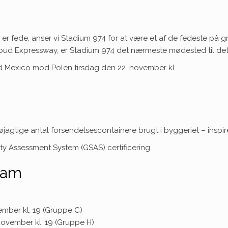
ke er fede, anser vi Stadium 974 for at være et af de fedeste på
boud Expressway, er Stadium 974 det nærmeste mødested til det
ed Mexico mod Polen tirsdag den 22. november kl.
agtige antal forsendelsescontainere brugt i byggeriet – inspire
ity Assessment System (GSAS) certificering.
ram
mber kl. 19 (Gruppe C)
ovember kl. 19 (Gruppe H)