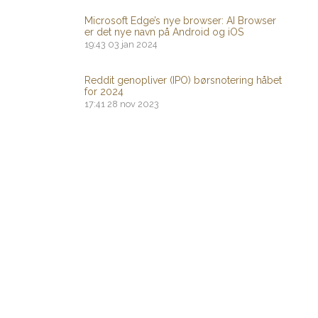
Microsoft Edge’s nye browser: AI Browser
er det nye navn på Android og iOS
19:43
03 jan 2024
Reddit genopliver (IPO) børsnotering håbet
for 2024
17:41
28 nov 2023