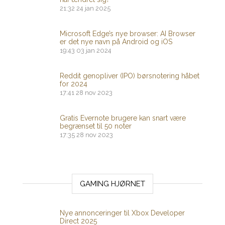
21:32
24 jan 2025
Microsoft Edge’s nye browser: AI Browser
er det nye navn på Android og iOS
19:43
03 jan 2024
Reddit genopliver (IPO) børsnotering håbet
for 2024
17:41
28 nov 2023
Gratis Evernote brugere kan snart være
begrænset til 50 noter
17:35
28 nov 2023
GAMING HJØRNET
Nye annonceringer til Xbox Developer
Direct 2025