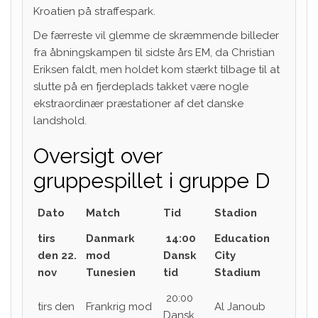
Kroatien på straffespark.
De færreste vil glemme de skræmmende billeder
fra åbningskampen til sidste års EM, da Christian
Eriksen faldt, men holdet kom stærkt tilbage til at
slutte på en fjerdeplads takket være nogle
ekstraordinær præstationer af det danske
landshold.
Oversigt over
gruppespillet i gruppe D
Dato
Match
Tid
Stadion
tirs
Danmark
14:00
Education
den 22.
mod
Dansk
City
nov
Tunesien
tid
Stadium
20:00
tirs den
Frankrig mod
Al Janoub
Dansk