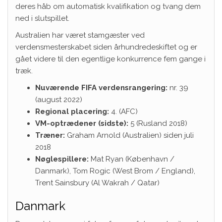
deres håb om automatisk kvalifikation og tvang dem
ned i slutspillet.
Australien har været stamgæster ved
verdensmesterskabet siden århundredeskiftet og er
gået videre til den egentlige konkurrence fem gange i
træk.
Nuværende FIFA verdensrangering:
nr. 39
(august 2022)
Regional placering:
4. (AFC)
VM-optrædener (sidste):
5 (Rusland 2018)
Træner:
Graham Arnold (Australien) siden juli
2018
Nøglespillere:
Mat Ryan (København /
Danmark), Tom Rogic (West Brom / England),
Trent Sainsbury (Al Wakrah / Qatar)
Danmark