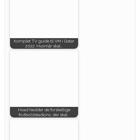
Komplet TV guide til VM i Qatar
2022. Hvornår skal…
Hvad hedder de forskellige
fodboldstadions, der skal…