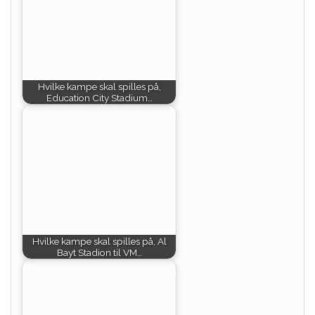
Hvilke kampe skal spilles på,
Education City Stadium…
Hvilke kampe skal spilles på, Al
Bayt Stadion til VM…