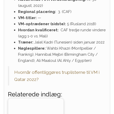
(august, 2022)
Regional placering:
3. (CAF)
VM-titler:
—
VM-optrædener (sidste):
5 (Rusland 2018)
Hvordan kvalificeret:
CAF tredje runde vindere
(agg 1-0 vs. Mali)
Træner:
Jalel Kadri (Tunesien) siden januar 2022
Nøglespillere:
Wahbi Khazri (Montpellier /
Frankrig), Hannibal Mejbri (Birmingham City /
England), Ali Maaloul (Al Ahly / Egypten)
Hvornår offentliggøres truplisterne til VM i
Qatar 2022?
Relaterede indlæg: