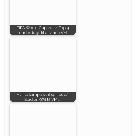
FIFA World Cup 2022: Top 4
underdogs til at vinde VM
Hvilke kampe skal spilles på,
Stadion 974 til VM i…