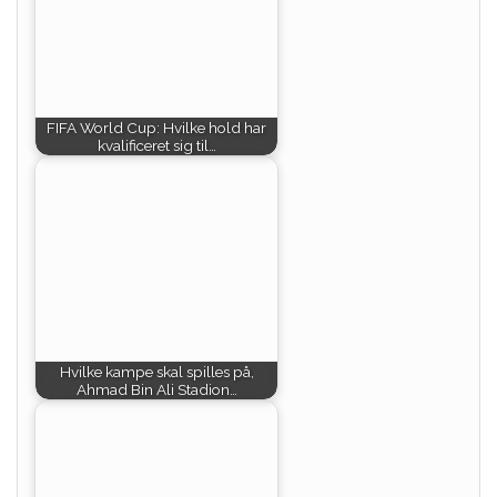
FIFA World Cup: Hvilke hold har
kvalificeret sig til…
Hvilke kampe skal spilles på,
Ahmad Bin Ali Stadion…