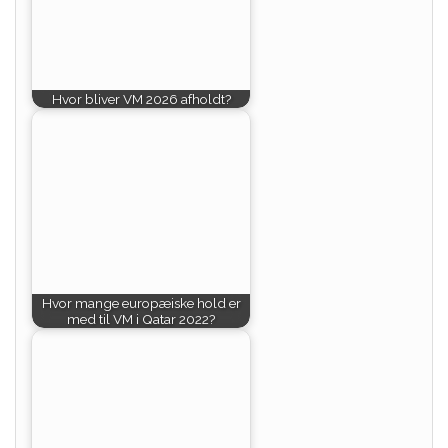
Hvor bliver VM 2026 afholdt?
Hvor mange europæiske hold er
med til VM i Qatar 2022?