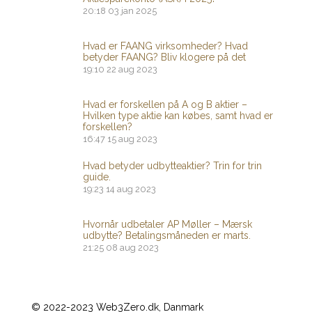
20:18
03 jan 2025
Hvad er FAANG virksomheder? Hvad
betyder FAANG? Bliv klogere på det
19:10
22 aug 2023
Hvad er forskellen på A og B aktier –
Hvilken type aktie kan købes, samt hvad er
forskellen?
16:47
15 aug 2023
Hvad betyder udbytteaktier? Trin for trin
guide.
19:23
14 aug 2023
Hvornår udbetaler AP Møller – Mærsk
udbytte? Betalingsmåneden er marts.
21:25
08 aug 2023
© 2022-2023 Web3Zero.dk, Danmark