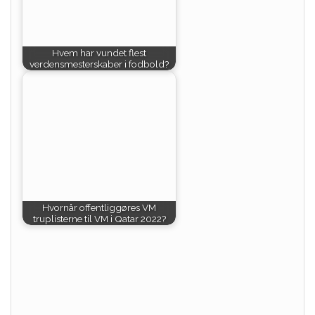
Hvem har vundet flest
verdensmesterskaber i fodbold?
Hvornår offentliggøres VM
truplisterne til VM i Qatar 2022?