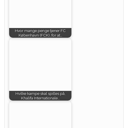
Hvor mange penge tjener FC
København (FCK), for at…
Hvilke kampe skal spilles på,
Khalifa Internationale…