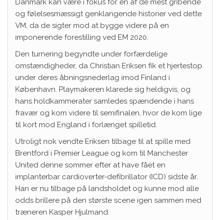
Danmark kan være i fokus for en af ​​de mest gribende
og følelsesmæssigt genklangende historier ved dette
VM, da de sigter mod at bygge videre på en
imponerende forestilling ved EM 2020.
Den turnering begyndte under forfærdelige
omstændigheder, da Christian Eriksen fik et hjertestop
under deres åbningsnederlag imod Finland i
København. Playmakeren klarede sig heldigvis, og
hans holdkammerater samledes spændende i hans
fravær og kom videre til semifinalen, hvor de kom lige
til kort mod England i forlænget spilletid.
Utroligt nok vendte Eriksen tilbage til at spille med
Brentford i Premier League og kom til Manchester
United denne sommer efter at have fået en
implanterbar cardioverter-defibrillator (ICD) sidste år.
Han er nu tilbage på landsholdet og kunne mod alle
odds brillere på den største scene igen sammen med
træneren Kasper Hjulmand.