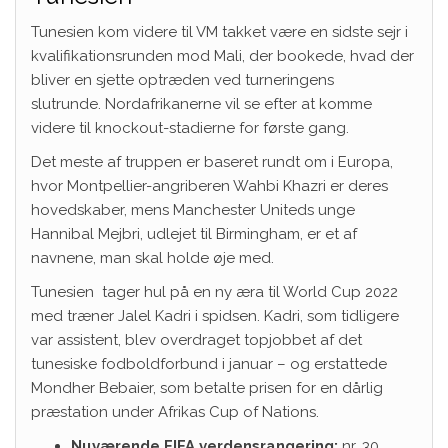
Tunesien kom videre til VM takket være en sidste sejr i
kvalifikationsrunden mod Mali, der bookede, hvad der
bliver en sjette optræden ved turneringens
slutrunde. Nordafrikanerne vil se efter at komme
videre til knockout-stadierne for første gang.
Det meste af truppen er baseret rundt om i Europa,
hvor Montpellier-angriberen Wahbi Khazri er deres
hovedskaber, mens Manchester Uniteds unge
Hannibal Mejbri, udlejet til Birmingham, er et af
navnene, man skal holde øje med.
Tunesien tager hul på en ny æra til World Cup 2022
med træner Jalel Kadri i spidsen. Kadri, som tidligere
var assistent, blev overdraget topjobbet af det
tunesiske fodboldforbund i januar – og erstattede
Mondher Bebaier, som betalte prisen for en dårlig
præstation under Afrikas Cup of Nations.
Nuværende FIFA verdensrangering:
nr. 30