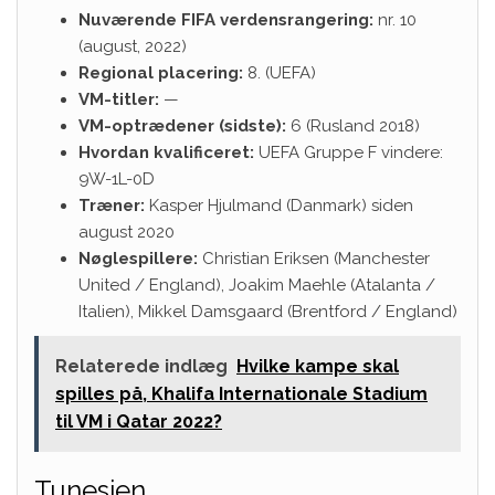
Nuværende FIFA verdensrangering:
nr. 10
(august, 2022)
Regional placering:
8. (UEFA)
VM-titler:
—
VM-optrædener (sidste):
6 (Rusland 2018)
Hvordan kvalificeret:
UEFA Gruppe F vindere:
9W-1L-0D
Træner:
Kasper Hjulmand (Danmark) siden
august 2020
Nøglespillere:
Christian Eriksen (Manchester
United / England), Joakim Maehle (Atalanta /
Italien), Mikkel Damsgaard (Brentford / England)
Relaterede indlæg
Hvilke kampe skal
spilles på, Khalifa Internationale Stadium
til VM i Qatar 2022?
Tunesien