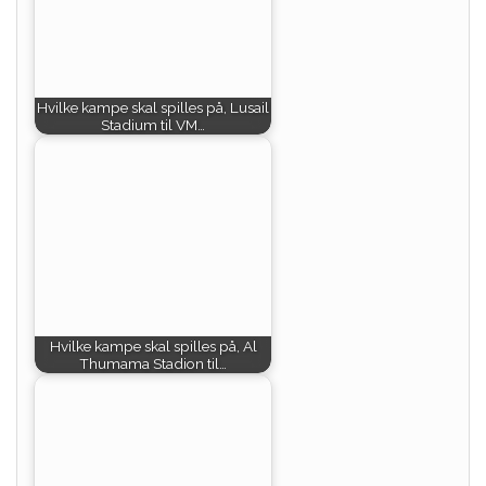
Hvilke kampe skal spilles på, Lusail
Stadium til VM…
Hvilke kampe skal spilles på, Al
Thumama Stadion til…