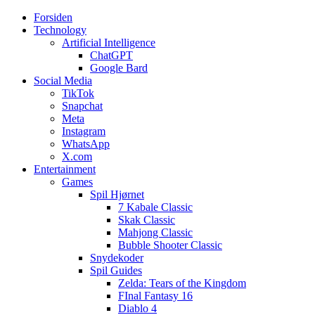
Forsiden
Web3zero.dk
Web3zero.dk
Technology
Artificial Intelligence
ChatGPT
Google Bard
Social Media
TikTok
Snapchat
Meta
Instagram
WhatsApp
X.com
Entertainment
Games
Spil Hjørnet
7 Kabale Classic
Skak Classic
Mahjong Classic
Bubble Shooter Classic
Snydekoder
Spil Guides
Zelda: Tears of the Kingdom
FInal Fantasy 16
Diablo 4