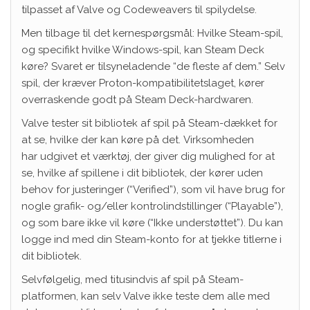
tilpasset af Valve og Codeweavers til spilydelse.
Men tilbage til det kernespørgsmål: Hvilke Steam-spil,
og specifikt hvilke Windows-spil, kan Steam Deck
køre? Svaret er tilsyneladende “de fleste af dem.” Selv
spil, der kræver Proton-kompatibilitetslaget, kører
overraskende godt på Steam Deck-hardwaren.
Valve tester sit bibliotek af spil på Steam-dækket for
at se, hvilke der kan køre på det. Virksomheden
har udgivet et værktøj, der giver dig mulighed for at
se, hvilke af spillene i dit bibliotek, der kører uden
behov for justeringer (“Verified”), som vil have brug for
nogle grafik- og/eller kontrolindstillinger (“Playable”),
og som bare ikke vil køre (“Ikke understøttet”). Du kan
logge ind med din Steam-konto for at tjekke titlerne i
dit bibliotek.
Selvfølgelig, med titusindvis af spil på Steam-
platformen, kan selv Valve ikke teste dem alle med