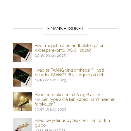
FINANS HJØRNET
Hvor meget må der indbetales på en
Aktiesparekonto (ASK) i 2025?
20:18
03 jan 2025
Hvad er FAANG virksomheder? Hvad
betyder FAANG? Bliv klogere på det
19:10
22 aug 2023
Hvad er forskellen på A og B aktier –
Hvilken type aktie kan købes, samt hvad er
forskellen?
16:47
15 aug 2023
Hvad betyder udbytteaktier? Trin for trin
guide.
19:23
14 aug 2023