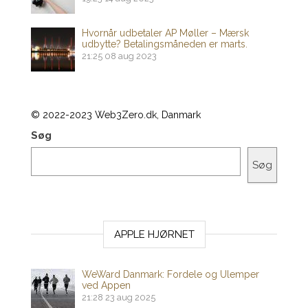
Hvornår udbetaler AP Møller – Mærsk
udbytte? Betalingsmåneden er marts.
21:25
08 aug 2023
© 2022-2023 Web3Zero.dk, Danmark
Søg
Søg
APPLE HJØRNET
WeWard Danmark: Fordele og Ulemper
ved Appen
21:28
23 aug 2025