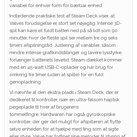
variabel for enhver form for bærbar enhed.
Indledende praktiske test af Steam Deck viser, at
Valves forudsigelse er stort set nøjagtig. Intense 3D-
spil kan køre et fuldt batteri ned på så lidt som 90
minutter, hvor de fleste spil ser mellem tre og seks
timers afspilningstid. Justering af variabler, såsom
mindre intense grafikindstillinger og lavere lysstyrke,
forlænger batteriets levetid. Steam-dækket kommer
med en 45-watt USB-C-oplader og har brug for
omkring tre timer (uden at spille) for en fuld
genopladning.
Vi nævnte al den ekstra plads i Steam Deck, der er
dedikeret til kontroller, især en ultra-følsom haptisk
pegeplade til hver af brugerens
tommelfingre. Hardwaren har også gyroskopiske
kontroller, der gør det muligt for afspilleren at flytte
selve enheden for at hjælpe med ting som at sigte
eller styre. Valve har forfinet sine metoder til styring af