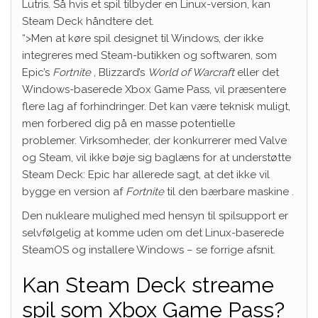
Lutris. Så hvis et spil tilbyder en Linux-version, kan
Steam Deck håndtere det.
“>Men at køre spil designet til Windows, der ikke
integreres med Steam-butikken og softwaren, som
Epic’s
Fortnite
, Blizzard’s
World of Warcraft
eller det
Windows-baserede Xbox Game Pass, vil præsentere
flere lag af forhindringer. Det kan være teknisk muligt,
men forbered dig på en masse potentielle
problemer. Virksomheder, der konkurrerer med Valve
og Steam, vil ikke bøje sig baglæns for at understøtte
Steam Deck: Epic har allerede sagt, at det ikke vil
bygge en version af
Fortnite
til den bærbare maskine .
Den nukleare mulighed med hensyn til spilsupport er
selvfølgelig at komme uden om det Linux-baserede
SteamOS og installere Windows – se forrige afsnit.
Kan Steam Deck streame
spil som Xbox Game Pass?