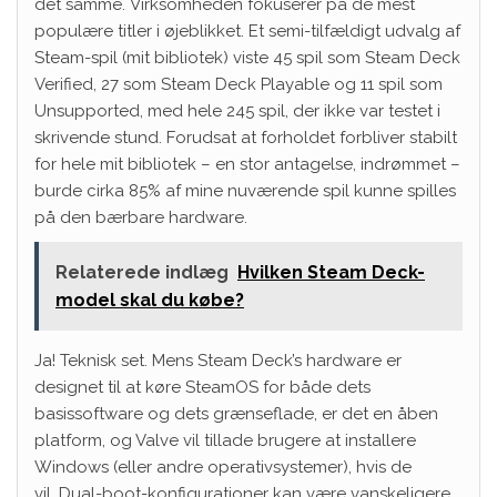
det samme. Virksomheden fokuserer på de mest
populære titler i øjeblikket. Et semi-tilfældigt udvalg af
Steam-spil (mit bibliotek) viste 45 spil som Steam Deck
Verified, 27 som Steam Deck Playable og 11 spil som
Unsupported, med hele 245 spil, der ikke var testet i
skrivende stund. Forudsat at forholdet forbliver stabilt
for hele mit bibliotek – en stor antagelse, indrømmet –
burde cirka 85% af mine nuværende spil kunne spilles
på den bærbare hardware.
Relaterede indlæg
Hvilken Steam Deck-
model skal du købe?
Ja! Teknisk set. Mens Steam Deck’s hardware er
designet til at køre SteamOS for både dets
basissoftware og dets grænseflade, er det en åben
platform, og Valve vil tillade brugere at installere
Windows (eller andre operativsystemer), hvis de
vil. Dual-boot-konfigurationer kan være vanskeligere,