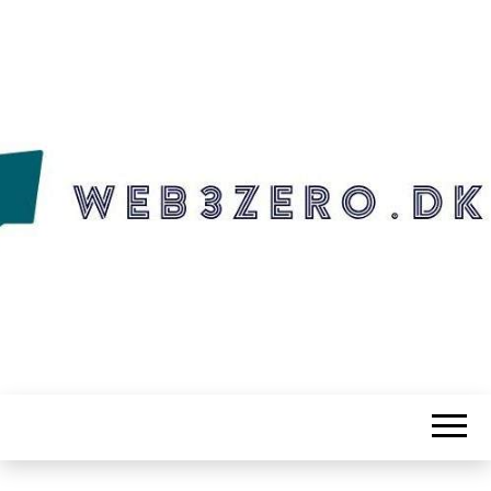
WEB3ZERO.DK
Web3zero.dk