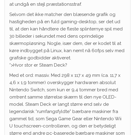
at undgå en stejl præstationsstraf.
Selvom det ikke matcher den blæsende grafik og
hastigheden på en fuld gaming-desktop, ser det ud
til, at den kan håndtere de fleste splinternye spil med
30 billeder i sekundet med dens oprindelige
skærmopløsning. Nogle, især dem, der er kodet til at
køre indbygget på Linux, kan nemt nå 60fps selv med
grafiske godbidder aktiveret.
“>Hvor stor er Steam Deck?
Med et ord: massiv. Med 298 x 117 x 49 mm (ca. 11,7 x
4,6 x 1,9 tommer) overskygger hardwaren absolut
Nintendo Switch, som kun er 9,4 tommer bred med
omtrent samme størrelse skærm til den nye OLED-
model. Steam Deck er langt større end selv de
legendarisk “rumfangsfyldte” bærbare maskiner fra
gammel tid, som Sega Game Gear eller Nintendo Wii
U touchscreen-controlleren, og den er betydeligt
større end andre pc-baserede bærbare maskiner som