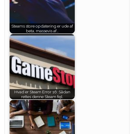
Steams store opdatering er ude af
beta, massevis af…
Hvad er Steam Error 16: Sådan
rettes denne Steam fejl.