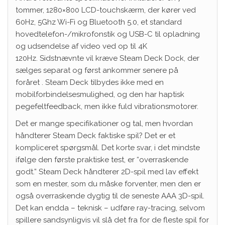
tommer, 1280×800 LCD-touchskærm, der kører ved
60Hz, 5Ghz Wi-Fi og Bluetooth 5.0, et standard
hovedtelefon-/mikrofonstik og USB-C til opladning
og udsendelse af video ved op til 4K
120Hz. Sidstnævnte vil kræve Steam Deck Dock, der
sælges separat og først ankommer senere på
foråret . Steam Deck tilbydes ikke med en
mobilforbindelsesmulighed, og den har haptisk
pegefeltfeedback, men ikke fuld vibrationsmotorer.
Det er mange specifikationer og tal, men hvordan
håndterer Steam Deck faktiske spil? Det er et
kompliceret spørgsmål. Det korte svar, i det mindste
ifølge den første praktiske test, er “overraskende
godt.” Steam Deck håndterer 2D-spil med lav effekt
som en mester, som du måske forventer, men den er
også overraskende dygtig til de seneste AAA 3D-spil.
Det kan endda – teknisk – udføre ray-tracing, selvom
spillere sandsynligvis vil slå det fra for de fleste spil for