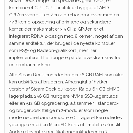
Steam Deck bruger en specialdesignet “APU”, en
kombineret CPU-GPU-arkitektur bygget af AMD.
CPU’en svarer til en Zen 2 bærbar processor med en
4/8 kerne-opsætning af primære og sekundære
kerner, der maksimalt er 3,5 GHz. GPU’en er et
integreret RDNA 2-design med 8 kerner , noget af den
samme arkitektur, der bruges i de nyeste konsoller
som PS5- og Radeon-grafikkort , men her
implementeret til at fungere på de lave strømkrav fra
en bærbar maskine.
Alle Steam Deck-enheder bruger 16 GB RAM, som ikke
kan udskiftes af brugeren. Afhængigt af hvilken
version af Steam Deck du køber, får du 64 GB eMMC-
lagerplads, 256 GB hurtigere NVMe SSD-lagerplads
eller en 512 GB opgradering, alt sammen i standard-
og brugerudskiftelige m.2-moduler (som nogle
moderne bærbare computere ) . Lageret kan udvides
yderligere med en MicroSD-kortslot i mobiltelefonstil.
Andre relevante specifikationer inkluderer en 7-