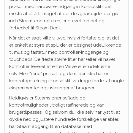
pc-spil med hardware-indgange i konsolstil i det
meste af et årti; meget af det designarbejde, der gik
ind i Steam-controlleren, er blevet forfinet og
forbedret til Steam Deck.
Når det er sagt, ville vi lyve, hvis vi fortalte dig, at det
er enkelt at styre et spil, der er designet udelukkende
til mus og tastatur med controller-indgange og
touchpads. De fleste større titler har (eller vil have)
kontroller leveret af enten Valve eller udviklerne
selv. Men “rene” pc-spil, og dem, der ikke har en
kontrolopsætning i konsolstil, vil drage fordel af nogle
eksperimenter og justeringer af brugeren.
Heldigvis er Steams grænseflade og
kontrolmuligheder utroligt raffinerede og kan
brugertilpasses . Og selvom du ikke selv har lyst til at
dykke ned og justere hundrede forskellige variabler,
har Steam adgang til en database med