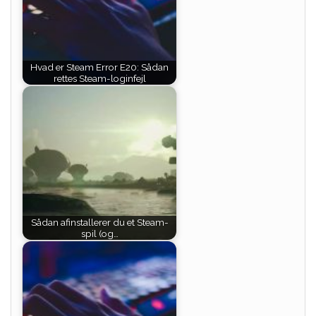
Hvad er Steam Error E20: Sådan
rettes Steam-loginfejl
Sådan afinstallerer du et Steam-
spil (og…