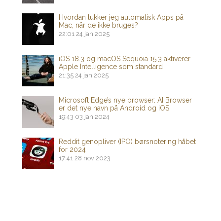
Hvordan lukker jeg automatisk Apps på
Mac, når de ikke bruges?
22:01
24 jan 2025
iOS 18.3 og macOS Sequoia 15.3 aktiverer
Apple Intelligence som standard
21:35
24 jan 2025
Microsoft Edge’s nye browser: AI Browser
er det nye navn på Android og iOS
19:43
03 jan 2024
Reddit genopliver (IPO) børsnotering håbet
for 2024
17:41
28 nov 2023