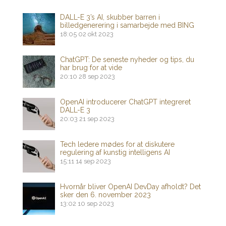
DALL-E 3’s AI, skubber barren i
billedgenerering i samarbejde med BING
18:05
02 okt 2023
ChatGPT: De seneste nyheder og tips, du
har brug for at vide
20:10
28 sep 2023
OpenAI introducerer ChatGPT integreret
DALL-E 3
20:03
21 sep 2023
Tech ledere mødes for at diskutere
regulering af kunstig intelligens AI
15:11
14 sep 2023
Hvornår bliver OpenAI DevDay afholdt? Det
sker den 6. november 2023
13:02
10 sep 2023