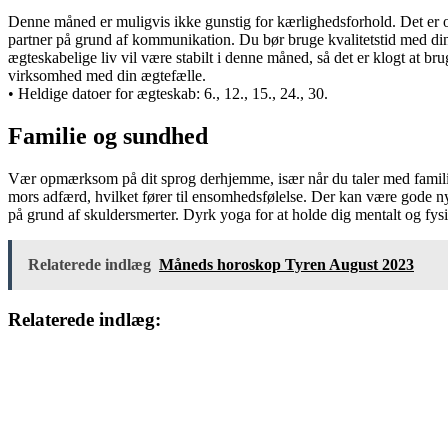
Denne måned er muligvis ikke gunstig for kærlighedsforhold. Det er og
partner på grund af kommunikation. Du bør bruge kvalitetstid med d
ægteskabelige liv vil være stabilt i denne måned, så det er klogt at bru
virksomhed med din ægtefælle.
• Heldige datoer for ægteskab:
6., 12., 15., 24., 30.
Familie og sundhed
Vær opmærksom på dit sprog derhjemme, især når du taler med familie 
mors adfærd, hvilket fører til ensomhedsfølelse. Der kan være gode n
på grund af skuldersmerter. Dyrk yoga for at holde dig mentalt og fysi
Relaterede indlæg
Måneds horoskop Tyren August 2023
Relaterede indlæg: