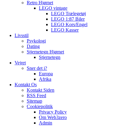
Retro Hjørnet
LEGO vintage
LEGO Trælegetøj
LEGO 1:87 Biler
LEGO Kors/Engel
LEGO Kasser
Livsstil
Psykologi
Dating
Stjernetegn Hjørnet
Stjernetegn
Vejret
Sner det i?
Europa
Afrika
Kontakt Os
Kontakt Siden
RSS Feed
Sitemap
Cookiepolitik
Privacy Policy
Om Web3zero
Admin