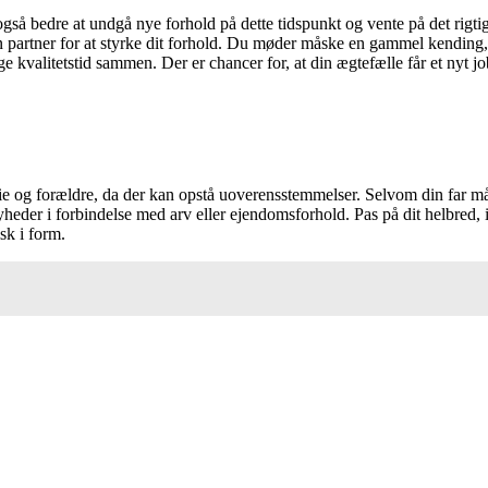
så bedre at undgå nye forhold på dette tidspunkt og vente på det rigtige
in partner for at styrke dit forhold. Du møder måske en gammel kendi
ge kvalitetstid sammen. Der er chancer for, at din ægtefælle får et nyt j
og forældre, da der kan opstå uoverensstemmelser. Selvom din far måsk
yheder i forbindelse med arv eller ejendomsforhold. Pas på dit helbred
sk i form.