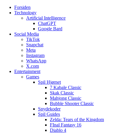
Forsiden
Web3zero.dk
Web3zero.dk
Technology
Artificial Intelligence
ChatGPT
Google Bard
Social Media
TikTok
Snapchat
Meta
Instagram
WhatsApp
X.com
Entertainment
Games
Spil Hjørnet
7 Kabale Classic
Skak Classic
Mahjong Classic
Bubble Shooter Classic
Snydekoder
Spil Guides
Zelda: Tears of the Kingdom
FInal Fantasy 16
Diablo 4