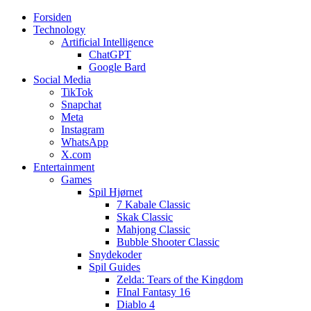
Forsiden
Web3zero.dk
Web3zero.dk
Technology
Artificial Intelligence
ChatGPT
Google Bard
Social Media
TikTok
Snapchat
Meta
Instagram
WhatsApp
X.com
Entertainment
Games
Spil Hjørnet
7 Kabale Classic
Skak Classic
Mahjong Classic
Bubble Shooter Classic
Snydekoder
Spil Guides
Zelda: Tears of the Kingdom
FInal Fantasy 16
Diablo 4