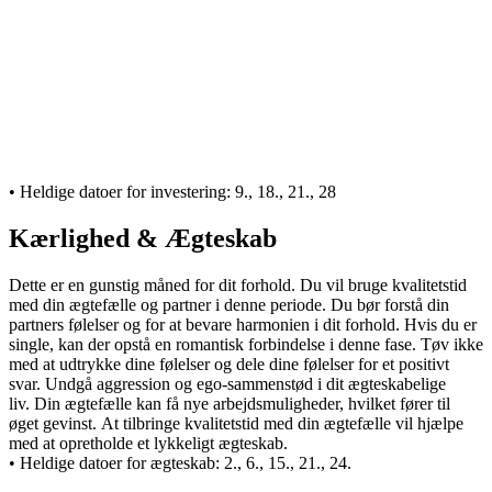
• Heldige datoer for investering:
9., 18., 21., 28
Kærlighed & Ægteskab
Dette er en gunstig måned for dit forhold. Du vil bruge kvalitetstid
med din ægtefælle og partner i denne periode. Du bør forstå din
partners følelser og for at bevare harmonien i dit forhold. Hvis du er
single, kan der opstå en romantisk forbindelse i denne fase. Tøv ikke
med at udtrykke dine følelser og dele dine følelser for et positivt
svar. Undgå aggression og ego-sammenstød i dit ægteskabelige
liv. Din ægtefælle kan få nye arbejdsmuligheder, hvilket fører til
øget gevinst. At tilbringe kvalitetstid med din ægtefælle vil hjælpe
med at opretholde et lykkeligt ægteskab.
• Heldige datoer for ægteskab:
2., 6., 15., 21., 24.