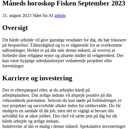
Måneds horoskop Fisken September 2023
31. august 2023
Slået fra
Af
admin
Oversigt
Dit hårde arbejde vil give gunstige resultater for dig. du bør fokusere
på besparelser. Tålmodighed og ro er afgørende for at overkomme
udfordringer. Heldet er på din side denne måned, så overvej at
forbedre dine religiøse rejser og afsætte midler til velgørenhed. Der
kan være hyppige udenlandsrejser vedrørende projekter eller
forretninger.
Karriere og investering
Der er efterspørgsel efter, at du arbejder hårdt på
arbejdspladsen. Din ærlige indsats vil afspejle positivt på din
virksomheds præstation. Selvom du kan støde på forhindringer, er
nye projekter og succesfulde aftaler inden for rækkevidde. Du får
muligvis en samtale til dit job, men det er vigtigt at bevare din
selvtillid for at sikre jobbet. Din chef vil sætte pris på dig for dit
hårde arbejde og ærlige indsats.
Inddrivelse af lån er mulig i denne måned. Spekulative investeringer