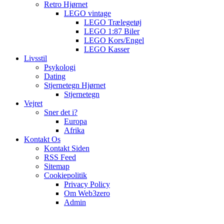
Retro Hjørnet
LEGO vintage
LEGO Trælegetøj
LEGO 1:87 Biler
LEGO Kors/Engel
LEGO Kasser
Livsstil
Psykologi
Dating
Stjernetegn Hjørnet
Stjernetegn
Vejret
Sner det i?
Europa
Afrika
Kontakt Os
Kontakt Siden
RSS Feed
Sitemap
Cookiepolitik
Privacy Policy
Om Web3zero
Admin