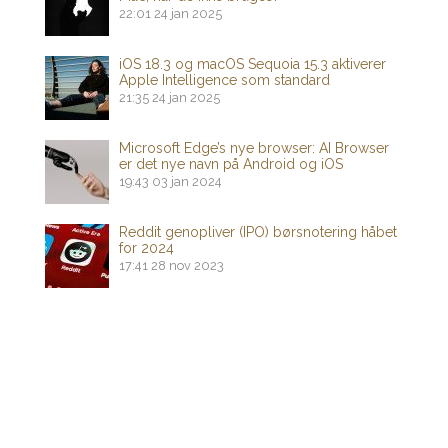
22:01
24 jan 2025
iOS 18.3 og macOS Sequoia 15.3 aktiverer
Apple Intelligence som standard
21:35
24 jan 2025
Microsoft Edge’s nye browser: AI Browser
er det nye navn på Android og iOS
19:43
03 jan 2024
Reddit genopliver (IPO) børsnotering håbet
for 2024
17:41
28 nov 2023