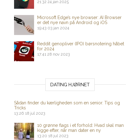
21:32
24 jan 2025
Microsoft Edge’s nye browser: AI Browser
er det nye navn på Android og iOS
19:43
03 jan 2024
Reddit genopliver (IPO) børsnotering håbet
for 2024
17:41
28 nov 2023
DATING HJØRNET
Sådan finder du kærligheden som en senior. Tips og
Tricks
13:26
18 jul 2023
10 grønne flags i et forhold: Hvad skal man
kigge efter, når man dater en ny
13:20
18 jul 2023