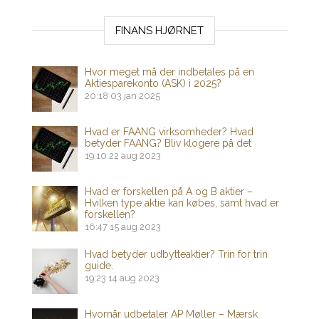
FINANS HJØRNET
Hvor meget må der indbetales på en
Aktiesparekonto (ASK) i 2025?
20:18
03 jan 2025
Hvad er FAANG virksomheder? Hvad
betyder FAANG? Bliv klogere på det
19:10
22 aug 2023
Hvad er forskellen på A og B aktier –
Hvilken type aktie kan købes, samt hvad er
forskellen?
16:47
15 aug 2023
Hvad betyder udbytteaktier? Trin for trin
guide.
19:23
14 aug 2023
Hvornår udbetaler AP Møller – Mærsk