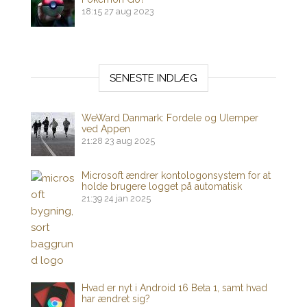
18:15
27 aug 2023
SENESTE INDLÆG
WeWard Danmark: Fordele og Ulemper
ved Appen
21:28
23 aug 2025
Microsoft ændrer kontologonsystem for at
holde brugere logget på automatisk
21:39
24 jan 2025
Hvad er nyt i Android 16 Beta 1, samt hvad
har ændret sig?