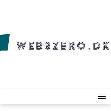
WEB3ZERO.DK
Web3zero.dk