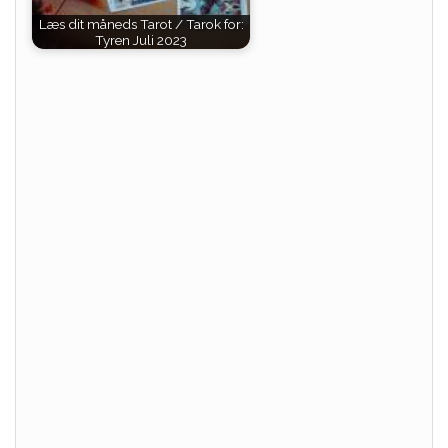
Læs dit måneds Tarot / Tarok for:
Tyren Juli 2023