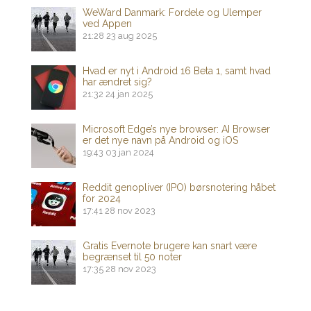
WeWard Danmark: Fordele og Ulemper
ved Appen
21:28
23 aug 2025
Hvad er nyt i Android 16 Beta 1, samt hvad
har ændret sig?
21:32
24 jan 2025
Microsoft Edge’s nye browser: AI Browser
er det nye navn på Android og iOS
19:43
03 jan 2024
Reddit genopliver (IPO) børsnotering håbet
for 2024
17:41
28 nov 2023
Gratis Evernote brugere kan snart være
begrænset til 50 noter
17:35
28 nov 2023