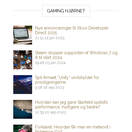
GAMING HJØRNET
Nye annonceringer til Xbox Developer
Direct 2025
21:51
24 jan 2025
Steam stopper supporten af ​​Windows 7 og
8 til start 2024
19:48
03 jan 2024
Spil firmaet “Unity” undskylder for
prisstigningerne.
9:58
18 sep 2023
Hvordan kan jeg gøre Starfield spillet’s
performance, hurtigere og bedre?
12:39
10 sep 2023
Forklaret: Hvordan får man en meteorit i
Pokémon Go?