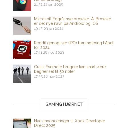
21:32
24 jan 2025
Microsoft Edge’s nye browser: AI Browser
er det nye navn på Android og iOS
19:43
03 jan 2024
Reddit genopliver (IPO) børsnotering håbet
for 2024
17:41
28 nov 2023
Gratis Evernote brugere kan snart være
begrænset til 50 noter
17:35
28 nov 2023
GAMING HJØRNET
Nye annonceringer til Xbox Developer
Direct 2025