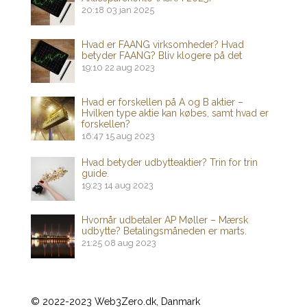
20:18
03 jan 2025
Hvad er FAANG virksomheder? Hvad
betyder FAANG? Bliv klogere på det
19:10
22 aug 2023
Hvad er forskellen på A og B aktier –
Hvilken type aktie kan købes, samt hvad er
forskellen?
16:47
15 aug 2023
Hvad betyder udbytteaktier? Trin for trin
guide.
19:23
14 aug 2023
Hvornår udbetaler AP Møller – Mærsk
udbytte? Betalingsmåneden er marts.
21:25
08 aug 2023
© 2022-2023 Web3Zero.dk, Danmark