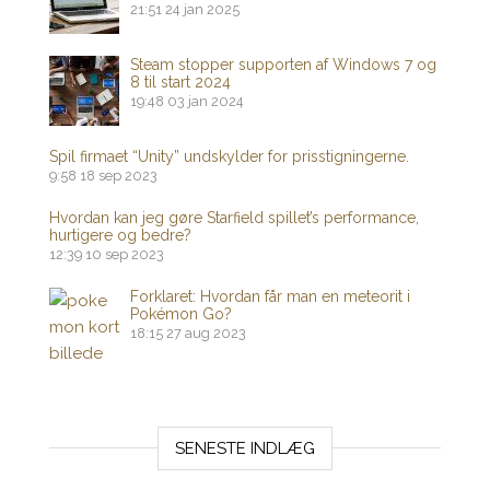
21:51
24 jan 2025
Steam stopper supporten af ​​Windows 7 og
8 til start 2024
19:48
03 jan 2024
Spil firmaet “Unity” undskylder for prisstigningerne.
9:58
18 sep 2023
Hvordan kan jeg gøre Starfield spillet’s performance,
hurtigere og bedre?
12:39
10 sep 2023
Forklaret: Hvordan får man en meteorit i
Pokémon Go?
18:15
27 aug 2023
SENESTE INDLÆG