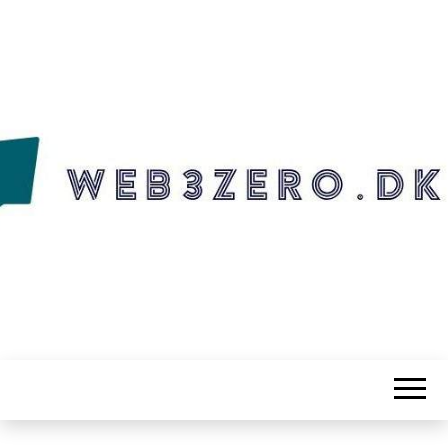
WEB3ZERO.DK
Web3zero.dk