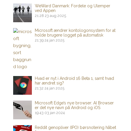
WeWard Danmark: Fordele og Ulemper
ved Appen
21:28
23 aug 2025
Microsoft ændrer kontologonsystem for at
holde brugere logget på automatisk
21:39
24 jan 2025
Hvad er nyt i Android 16 Beta 1, samt hvad
har ændret sig?
21:32
24 jan 2025
Microsoft Edge’s nye browser: AI Browser
er det nye navn på Android og iOS
19:43
03 jan 2024
Reddit genopliver (IPO) børsnotering håbet