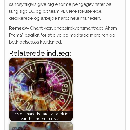
sandsynligvis give dig enorme pengegevinster på
lang sigt. Du og dit team vil være fokuserede,
dedikerede og arbejde hårdt hele måneden.
Remedy-
Chant kærlighedsfrekvensmantraet “Aham
Prema” dagligt for at give og modtage mere ren og
betingelsesløs kærlighed.
Relaterede indlæg:
Læs dit måneds Tarot / Tarok for:
Vandmanden Juli 2023