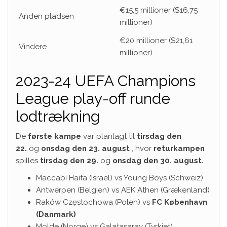
€15,5 millioner ($16,75
Anden pladsen
millioner)
€20 millioner ($21,61
Vindere
millioner)
2023-24 UEFA Champions
League play-off runde
lodtrækning
De
første kampe
var planlagt til
tirsdag den
22.
og
onsdag den 23. august
, hvor
returkampen
spilles
tirsdag den 29.
og
onsdag den 30. august.
Maccabi Haifa (Israel) vs Young Boys (Schweiz)
Antwerpen (Belgien) vs AEK Athen (Grækenland)
Raków Częstochowa (Polen) vs
FC København
(Danmark)
Molde (Norge) vs Galatasaray (Tyrkiet)