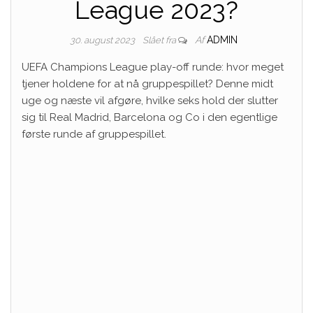
League 2023?
Af
ADMIN
30. august 2023
Slået fra
UEFA Champions League play-off runde: hvor meget
tjener holdene for at nå gruppespillet? Denne midt
uge og næste vil afgøre, hvilke seks hold der slutter
sig til Real Madrid, Barcelona og Co i den egentlige
første runde af gruppespillet.