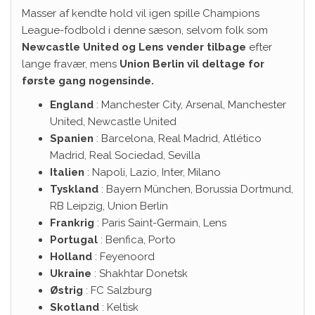
Masser af kendte hold vil igen spille Champions
League-fodbold i denne sæson, selvom folk som
Newcastle United og Lens vender tilbage
efter
lange fravær, mens
Union Berlin vil deltage for
første gang nogensinde.
England
: Manchester City, Arsenal, Manchester
United, Newcastle United
Spanien
: Barcelona, ​​Real Madrid, Atlético
Madrid, Real Sociedad, Sevilla
Italien
: Napoli, Lazio, Inter, Milano
Tyskland
: Bayern München, Borussia Dortmund,
RB Leipzig, Union Berlin
Frankrig
: Paris Saint-Germain, Lens
Portugal
: Benfica, Porto
Holland
: Feyenoord
Ukraine
: Shakhtar Donetsk
Østrig
: FC Salzburg
Skotland
: Keltisk