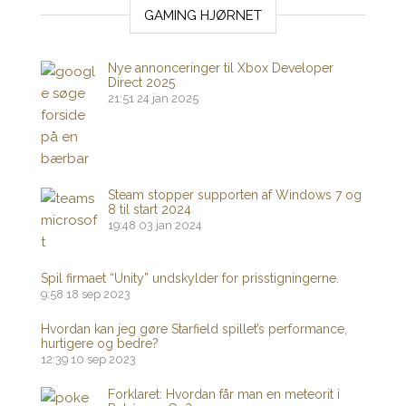
GAMING HJØRNET
Nye annonceringer til Xbox Developer
Direct 2025
21:51
24 jan 2025
Steam stopper supporten af ​​Windows 7 og
8 til start 2024
19:48
03 jan 2024
Spil firmaet “Unity” undskylder for prisstigningerne.
9:58
18 sep 2023
Hvordan kan jeg gøre Starfield spillet’s performance,
hurtigere og bedre?
12:39
10 sep 2023
Forklaret: Hvordan får man en meteorit i