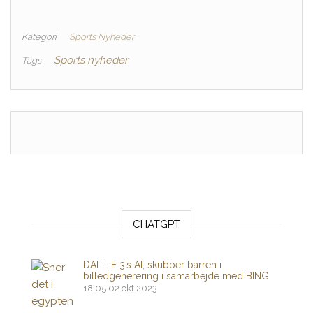
Kategori
Sports Nyheder
Sports nyheder
Tags
CHATGPT
DALL-E 3’s AI, skubber barren i
billedgenerering i samarbejde med BING
18:05
02 okt 2023