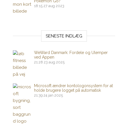
Pokémon Go?
18:15
27 aug 2023
SENESTE INDLÆG
WeWard Danmark: Fordele og Ulemper
ved Appen
21:28
23 aug 2025
Microsoft ændrer kontologonsystem for at
holde brugere logget på automatisk
21:39
24 jan 2025