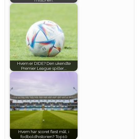
i historien.
Hvem er DIDE? Den ukendte
Premier League spiller,…
Hvem har scoret flest mål, i
fodboldhistorien? Top10