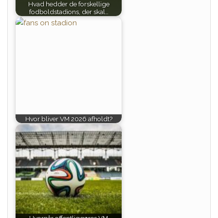
Hvad hedder de forskellige
fodboldstadions, der skal…
Hvor bliver VM 2026 afholdt?