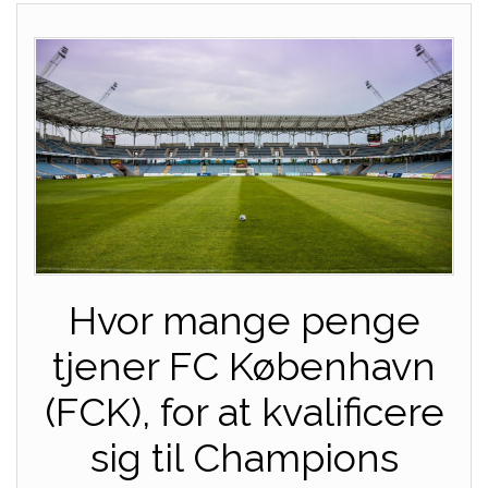
Hvor mange penge
tjener FC København
(FCK), for at kvalificere
sig til Champions