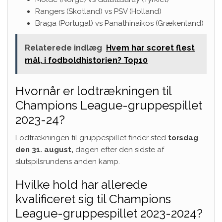
Rangers (Skotland) vs PSV (Holland)
Braga (Portugal) vs Panathinaikos (Grækenland)
Relaterede indlæg
Hvem har scoret flest
mål, i fodboldhistorien? Top10
Hvornår er lodtrækningen til
Champions League-gruppespillet
2023-24?
Lodtrækningen til gruppespillet finder sted
torsdag
den 31. august,
dagen efter den sidste af
slutspilsrundens anden kamp.
Hvilke hold har allerede
kvalificeret sig til Champions
League-gruppespillet 2023-2024?