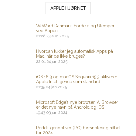
APPLE HJØRNET
WeWard Danmark: Fordele og Ulemper
ved Appen
21:28
23 aug 2025
Hvordan lukker jeg automatisk Apps på
Mac, når de ikke bruges?
22:01
24 jan 2025
iOS 18.3 og macOS Sequoia 15.3 aktiverer
Apple Intelligence som standard
21:35
24 jan 2025
Microsoft Edge’s nye browser: AI Browser
er det nye navn på Android og iOS
19:43
03 jan 2024
Reddit genopliver (IPO) børsnotering håbet
for 2024