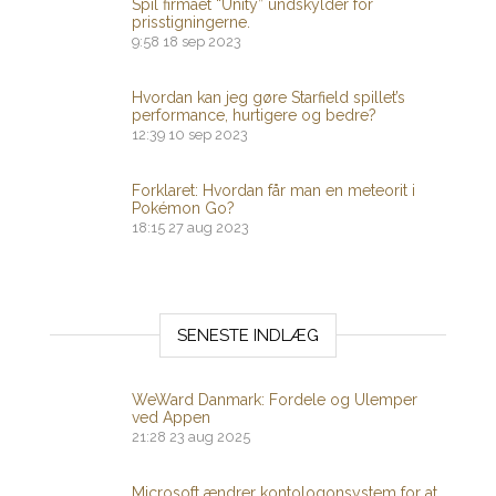
Spil firmaet “Unity” undskylder for
prisstigningerne.
9:58
18 sep 2023
Hvordan kan jeg gøre Starfield spillet’s
performance, hurtigere og bedre?
12:39
10 sep 2023
Forklaret: Hvordan får man en meteorit i
Pokémon Go?
18:15
27 aug 2023
SENESTE INDLÆG
WeWard Danmark: Fordele og Ulemper
ved Appen
21:28
23 aug 2025
Microsoft ændrer kontologonsystem for at