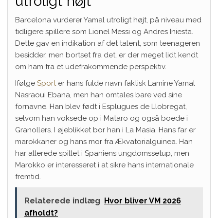
utroligt højt
Barcelona vurderer Yamal utroligt højt, på niveau med
tidligere spillere som Lionel Messi og Andres Iniesta.
Dette gav en indikation af det talent, som teenageren
besidder, men bortset fra det, er der meget lidt kendt
om ham fra et udefrakommende perspektiv.
Ifølge
Sport
er hans fulde navn faktisk Lamine Yamal
Nasraoui Ebana, men han omtales bare ved sine
fornavne. Han blev født i Esplugues de Llobregat,
selvom han voksede op i Mataro og også boede i
Granollers. I øjeblikket bor han i La Masia. Hans far er
marokkaner og hans mor fra Ækvatorialguinea. Han
har allerede spillet i Spaniens ungdomssetup, men
Marokko er interesseret i at sikre hans internationale
fremtid.
Relaterede indlæg
Hvor bliver VM 2026
afholdt?