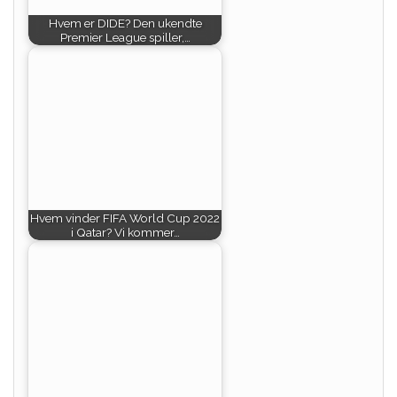
Hvem er DIDE? Den ukendte
Premier League spiller,…
Hvem vinder FIFA World Cup 2022
i Qatar? Vi kommer…