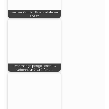
Hvem er Golden Boy finalisterne i
2022?
Hvor mange penge tjener FC
København (FCK), for at…