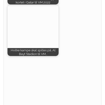
kortet i Qatar til VM 2022
Hvilke kampe skal spilles på, Al
Bayt Stadion til VM…