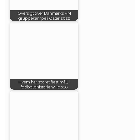
Oversigt over Danmarks VM
gruppekampe i Qatar 2022
Hvem har scoret flest mål, i
fodboldhistorien? Top10