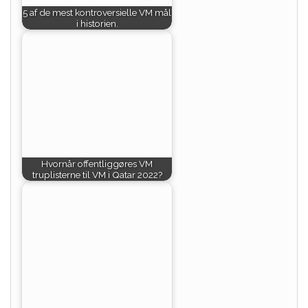
5 af de mest kontroversielle VM mål
i historien.
Hvornår offentliggøres VM
truplisterne til VM i Qatar 2022?