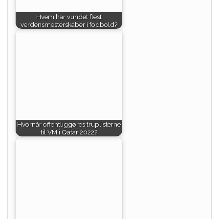
Hvem har vundet flest
verdensmesterskaber i fodbold?
Hvornår offentliggøres truplisterne
til VM i Qatar 2022?