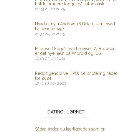
holde brugere logget på automatisk
21:39
24 jan 2025
Hvad er nyt i Android 16 Beta 1, samt hvad
har ændret sig?
21:32
24 jan 2025
Microsoft Edge’s nye browser: AI Browser
er det nye navn på Android og iOS
19:43
03 jan 2024
Reddit genopliver (IPO) børsnotering håbet
for 2024
17:41
28 nov 2023
DATING HJØRNET
Sådan finder du kærligheden som en