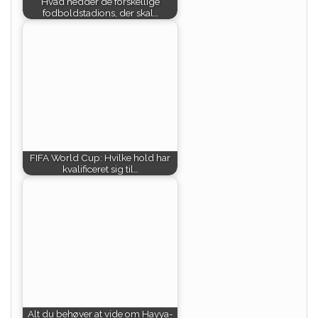
Hvad hedder de forskellige
fodboldstadions, der skal…
FIFA World Cup: Hvilke hold har
kvalificeret sig til…
Alt du behøver at vide om Hayya-