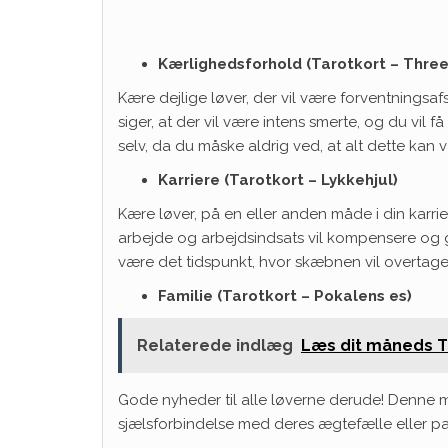
Kærlighedsforhold (Tarotkort – Three
Kære dejlige løver, der vil være forventningsaf
siger, at der vil være intens smerte, og du vil 
selv, da du måske aldrig ved, at alt dette kan 
Karriere (Tarotkort – Lykkehjul)
Kære løver, på en eller anden måde i din karr
arbejde og arbejdsindsats vil kompensere og gø
være det tidspunkt, hvor skæbnen vil overtag
Familie (Tarotkort – Pokalens es)
Relaterede indlæg
Læs dit måneds Tar
Gode ​​nyheder til alle løverne derude! Denne m
sjælsforbindelse med deres ægtefælle eller pa