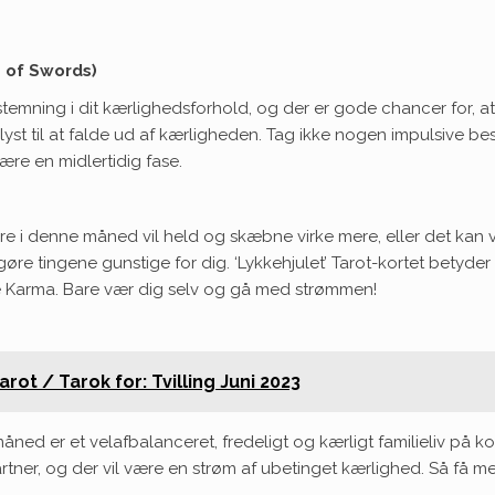
 of Swords)
stemning i dit kærlighedsforhold, og der er gode chancer for, at 
få lyst til at falde ud af kærligheden. Tag ikke nogen impulsive b
være en midlertidig fase.
iere i denne måned vil held og skæbne virke mere, eller det ka
re tingene gunstige for dig. ‘Lykkehjulet’ Tarot-kortet betyder 
e Karma. Bare vær dig selv og gå med strømmen!
ot / Tarok for: Tvilling Juni 2023
åned er et velafbalanceret, fredeligt og kærligt familieliv på kor
rtner, og der vil være en strøm af ubetinget kærlighed. Så få 