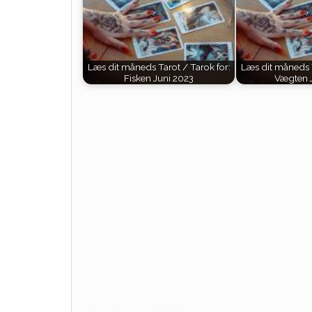
Læs dit måneds Tarot / Tarok for:
Læs dit måneds T
Fisken Juni 2023
Vægten J