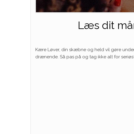
Læs dit mån
Kære Løver, din skæbne og held vil gøre under
drænende. Så pas på og tag ikke alt for seriøs