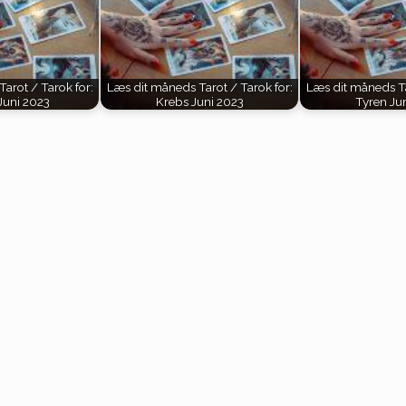
arot / Tarok for:
Læs dit måneds Tarot / Tarok for:
Læs dit måneds Ta
uni 2023
Krebs Juni 2023
Tyren Ju