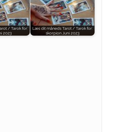
rot / Tarok for:
Læs dit måneds Tarot / Tarok for:
ni 2023
skorpion Juni 2023