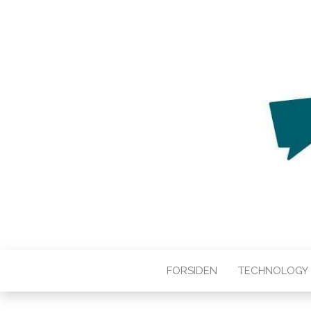
WEB3ZERO
Web3zero.dk
FORSIDEN
TECHNOLOGY