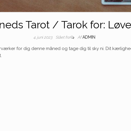
eds Tarot / Tarok for: Løv
Af
ADMIN
4. juni 2023
Slået fra
værker for dig denne måned og tage dig til sky ni. Dit kærlighe
t.