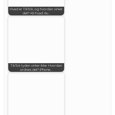
Hvad er TikTok, og hvordan virker
det? Alt hvad du…
TikTok lyden virker ikke: Hvordan
ordnes det? iPhone…