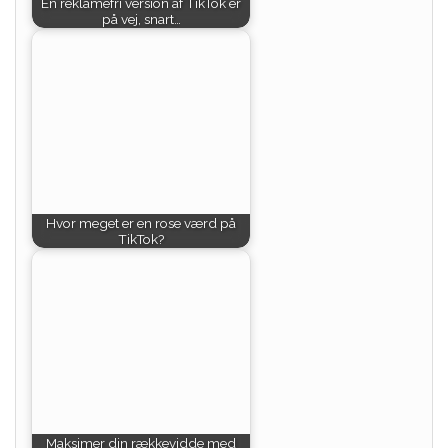
En reklamefri version af TikTok er
på vej, snart…
Hvor meget er en rose værd på
TikTok?
Maksimer din rækkevidde med