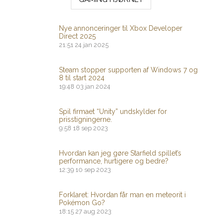
Nye annonceringer til Xbox Developer
Direct 2025
21:51
24 jan 2025
Steam stopper supporten af ​​Windows 7 og
8 til start 2024
19:48
03 jan 2024
Spil firmaet “Unity” undskylder for
prisstigningerne.
9:58
18 sep 2023
Hvordan kan jeg gøre Starfield spillet’s
performance, hurtigere og bedre?
12:39
10 sep 2023
Forklaret: Hvordan får man en meteorit i
Pokémon Go?
18:15
27 aug 2023