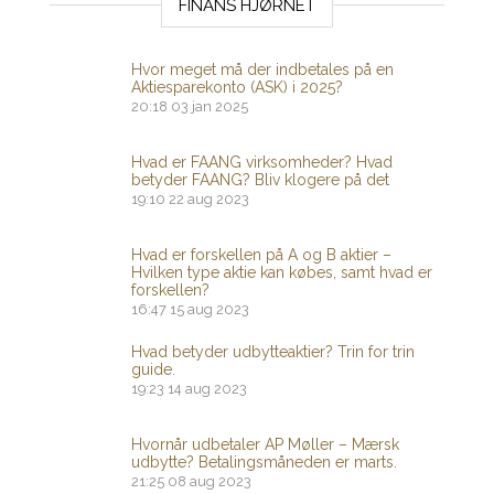
FINANS HJØRNET
Hvor meget må der indbetales på en
Aktiesparekonto (ASK) i 2025?
20:18
03 jan 2025
Hvad er FAANG virksomheder? Hvad
betyder FAANG? Bliv klogere på det
19:10
22 aug 2023
Hvad er forskellen på A og B aktier –
Hvilken type aktie kan købes, samt hvad er
forskellen?
16:47
15 aug 2023
Hvad betyder udbytteaktier? Trin for trin
guide.
19:23
14 aug 2023
Hvornår udbetaler AP Møller – Mærsk
udbytte? Betalingsmåneden er marts.
21:25
08 aug 2023