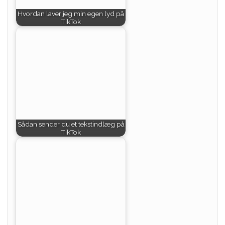
Hvordan laver jeg min egen lyd på
TikTok
Sådan sender du et tekstindlæg på
TikTok