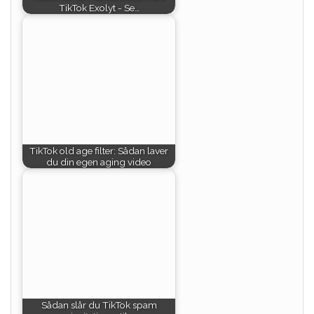
TikTok Exolyt - Se…
TikTok old age filter: Sådan laver
du din egen aging video
Sådan slår du TikTok spam