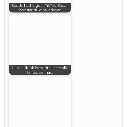
Bedste hashtags til TikTok: Sådan
booster du dine videoer
Bliver TikTok forbudt? Her er alle
lande, der har…