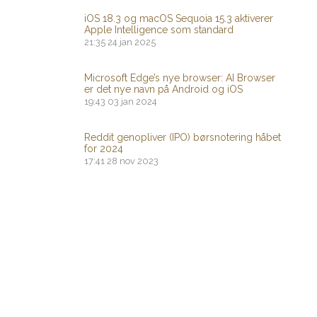
iOS 18.3 og macOS Sequoia 15.3 aktiverer
Apple Intelligence som standard
21:35
24 jan 2025
Microsoft Edge’s nye browser: AI Browser
er det nye navn på Android og iOS
19:43
03 jan 2024
Reddit genopliver (IPO) børsnotering håbet
for 2024
17:41
28 nov 2023