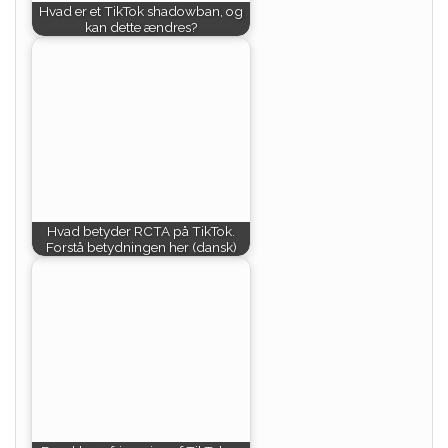
Hvad er et TikTok shadowban, og
kan dette ændres?
Hvad betyder RCTA på TikTok.
Forstå betydningen her (dansk)