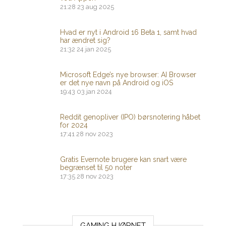
21:28
23 aug 2025
Hvad er nyt i Android 16 Beta 1, samt hvad
har ændret sig?
21:32
24 jan 2025
Microsoft Edge’s nye browser: AI Browser
er det nye navn på Android og iOS
19:43
03 jan 2024
Reddit genopliver (IPO) børsnotering håbet
for 2024
17:41
28 nov 2023
Gratis Evernote brugere kan snart være
begrænset til 50 noter
17:35
28 nov 2023
GAMING HJØRNET