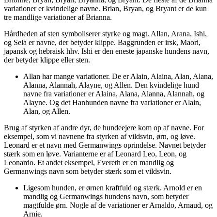
variationer er kvindelige navne. Brian, Bryan, og Bryant er de kun
tre mandlige variationer af Brianna.
Hårdheden af sten symboliserer styrke og magt. Allan, Arana, Ishi,
og Sela er navne, der betyder klippe. Baggrunden er irsk, Maori,
japansk og hebraisk hhv. Ishi er den eneste japanske hundens navn,
der betyder klippe eller sten.
Allan har mange variationer. De er Alain, Alaina, Alan, Alana,
Alanna, Alannah, Alayne, og Allen. Den kvindelige hund
navne fra variationer er Alaina, Alana, Alanna, Alannah, og
Alayne. Og det Hanhunden navne fra variationer er Alain,
Alan, og Allen.
Brug af styrken af andre dyr, de hundeejere kom op af navne. For
eksempel, som vi navnene fra styrken af vildsvin, ørn, og løve.
Leonard er et navn med Germanwings oprindelse. Navnet betyder
stærk som en løve. Varianterne er af Leonard Leo, Leon, og
Leonardo. Et andet eksempel, Evereth er en mandlig og
Germanwings navn som betyder stærk som et vildsvin.
Ligesom hunden, er ørnen kraftfuld og stærk. Arnold er en
mandlig og Germanwings hundens navn, som betyder
magtfulde ørn. Nogle af de variationer er Arnaldo, Arnaud, og
Arnie.