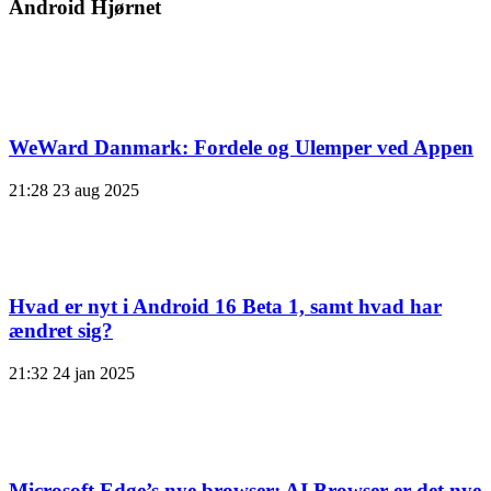
Android Hjørnet
WeWard Danmark: Fordele og Ulemper ved Appen
21:28
23 aug 2025
Hvad er nyt i Android 16 Beta 1, samt hvad har
ændret sig?
21:32
24 jan 2025
Microsoft Edge’s nye browser: AI Browser er det nye