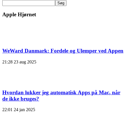
Søg
Apple Hjørnet
WeWard Danmark: Fordele og Ulemper ved Appen
21:28
23 aug 2025
Hvordan lukker jeg automatisk Apps på Mac, når
de ikke bruges?
22:01
24 jan 2025