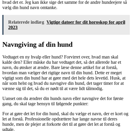
hvad det er. Jeg kan ikke sige det samme for de andre hundeejere så
vælg din hund navn omtanke.
Relaterede indlæg
Vigtige datoer for dit horoskop for april
2023
Navngiving af din hund
Vedtaget en ny hvalp eller hund? Forvirret over, hvad man skal
kalde den? Eller måske du har vedtaget det, så det allerede har et
navn, du ønsker at ændre. Bare læse denne artikel for at forstå,
hvordan man vælger det rigtige navn til din hund. Dette er meget
vigtigt som din hund har at gøre med det hele dets levetid. Husk, at
når som helst og hvad du navngive din hund, det tager timer for at
vænne sig til det, så du er nødt til at være lidt tålmodig.
Uanset om du ændrer din hunds navn eller navngive det for første
gang, du skal tage hensyn til følgende punkter:
For at gøre det let for din hund, skal du vælge et navn, der er kort og
let at forstå. Professionelle opdrættere har lange navne til deres
hunde, men de plejer at forkorte det til at gøre det let at forstå og
udtale.