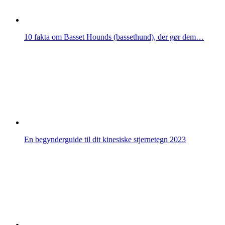
10 fakta om Basset Hounds (bassethund), der gør dem…
En begynderguide til dit kinesiske stjernetegn 2023