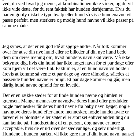
ved, du ved hvad jeg mener, at kombinationen ikke virker, og du vil
ikke vide dette, før du rent faktisk har hunden derhjemme. Hvis du
har en goofy diskette type hvalp eller hund så visse hundenavne vil
passe perfekt, men stærkere og modig hund navne vil ikke passer på
samme måde.
Jeg synes, at det er en god idé at spørge andre. Når folk kommer
over for at se din nye hund eller se billeder af din nye hund bede
dem om deres mening om, hvad hundens navn skal være. Må ikke
bekymre dig, hvis din hund har ikke noget navn for et par dage efter
kom hjem vil det være fint. Faktum er, at en hund navn vil holde i
årevis at komme så vente et par dage og være tålmodig, således at
passende hunden navne er brugt. Et par dage kommer og går, men
dårlig hund navne ophold for en levetid.
Der er en række steder for at finde hunden navne og himlen er
grænsen. Mange mennesker navngive deres hund efter produkter,
nogle mennesker får deres hund navne fra baby navn bøger, nogle
navngive deres hund efter andre mennesker, nogle hundenavne er
farver eller blomster eller stater eller stort set enhver anden ting du
kan tænke på. I modsætning til en person, dog navne er mere
acceptable, hvis de er ud over det sædvanlige, og selv underligt.
Hundene i hunden parken vil ikke gøre nar af din hund navn, uanset