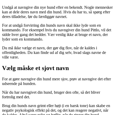
Undgå at navngive din nye hund efter en bekendt. Nogle mennesker
kan at dele deres navn med din hund. Hvis du har to, så spørg efter
deres tilladelse, før du færdiggør navnet.
For at undgå forvirring din hunds navn skal ikke lyde som en
kommando. For eksempel hvis du navngiver din hund Pittlo, vil det
sidde hver gang det hedder. Vær venlig ikke at bruge et navn, der
lyder som en kommando.
Du må ikke vælge et navn, der gør dig flov, når de kaldes i
offentligheden. Du kan finde ud af dig selv, hvad slags navne de
ville være.
Vælg måske et sjovt navn
For at gøre navngive din hund mere sjov, prøv at navngive det efter
udseende på hunden.
Når du har navngivet din hund, bruger den ofte, så det bliver
fortrolig med det.
Brug din hunds navn grimt eller højt (i en barsk tone) kan skabe en
negativ psykologisk effekt på det, og det kan reagere negativt, når
de kaldes. Altså være rolig og høflig, når du ringer din hund.