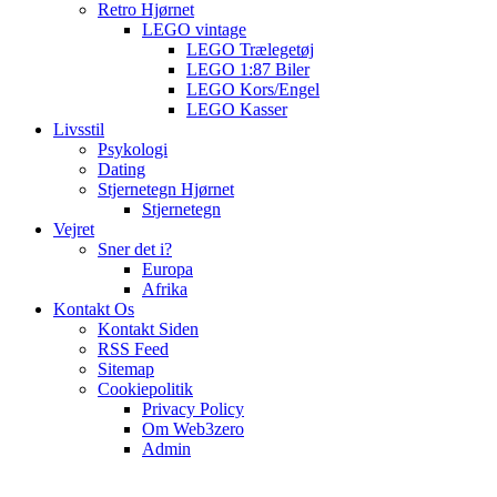
Retro Hjørnet
LEGO vintage
LEGO Trælegetøj
LEGO 1:87 Biler
LEGO Kors/Engel
LEGO Kasser
Livsstil
Psykologi
Dating
Stjernetegn Hjørnet
Stjernetegn
Vejret
Sner det i?
Europa
Afrika
Kontakt Os
Kontakt Siden
RSS Feed
Sitemap
Cookiepolitik
Privacy Policy
Om Web3zero
Admin