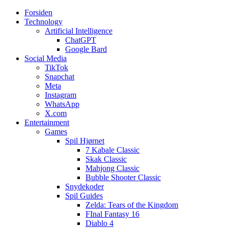
Forsiden
Web3zero.dk
Web3zero.dk
Technology
Artificial Intelligence
ChatGPT
Google Bard
Social Media
TikTok
Snapchat
Meta
Instagram
WhatsApp
X.com
Entertainment
Games
Spil Hjørnet
7 Kabale Classic
Skak Classic
Mahjong Classic
Bubble Shooter Classic
Snydekoder
Spil Guides
Zelda: Tears of the Kingdom
FInal Fantasy 16
Diablo 4