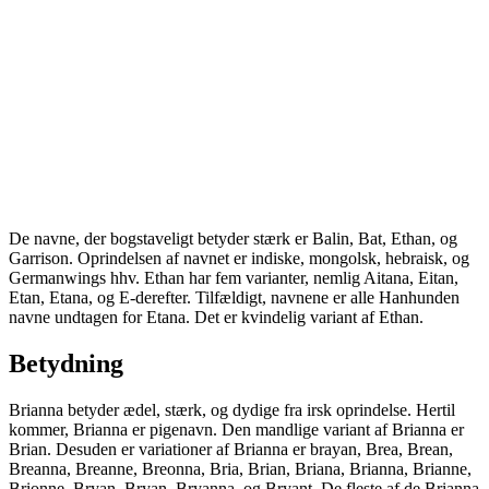
De navne, der bogstaveligt betyder stærk er Balin, Bat, Ethan, og
Garrison. Oprindelsen af navnet er indiske, mongolsk, hebraisk, og
Germanwings hhv. Ethan har fem varianter, nemlig Aitana, Eitan,
Etan, Etana, og E-derefter. Tilfældigt, navnene er alle Hanhunden
navne undtagen for Etana. Det er kvindelig variant af Ethan.
Betydning
Brianna betyder ædel, stærk, og dydige fra irsk oprindelse. Hertil
kommer, Brianna er pigenavn. Den mandlige variant af Brianna er
Brian. Desuden er variationer af Brianna er brayan, Brea, Brean,
Breanna, Breanne, Breonna, Bria, Brian, Briana, Brianna, Brianne,
Brionne, Bryan, Bryan, Bryanna, og Bryant. De fleste af de Brianna