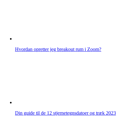
Hvordan opretter jeg breakout rum i Zoom?
Din guide til de 12 stjernetegnsdatoer og træk 2023