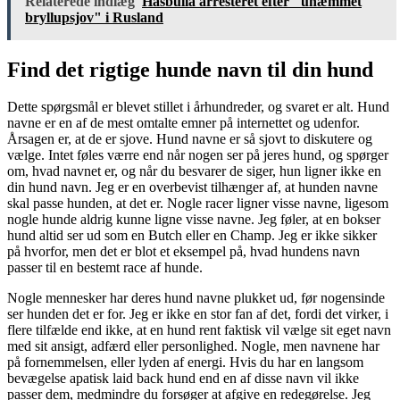
Relaterede indlæg
Hasbulla arresteret efter "uhæmmet
bryllupsjov" i Rusland
Find det rigtige hunde navn til din hund
Dette spørgsmål er blevet stillet i århundreder, og svaret er alt. Hund
navne er en af de mest omtalte emner på internettet og udenfor.
Årsagen er, at de er sjove. Hund navne er så sjovt to diskutere og
vælge. Intet føles værre end når nogen ser på jeres hund, og spørger
om, hvad navnet er, og når du besvarer de siger, hun ligner ikke en
din hund navn. Jeg er en overbevist tilhænger af, at hunden navne
skal passe hunden, at det er. Nogle racer ligner visse navne, ligesom
nogle hunde aldrig kunne ligne visse navne. Jeg føler, at en bokser
hund altid ser ud som en Butch eller en Champ. Jeg er ikke sikker
på hvorfor, men det er blot et eksempel på, hvad hundens navn
passer til en bestemt race af hunde.
Nogle mennesker har deres hund navne plukket ud, før nogensinde
ser hunden det er for. Jeg er ikke en stor fan af det, fordi det virker, i
flere tilfælde end ikke, at en hund rent faktisk vil vælge sit eget navn
med sit ansigt, adfærd eller personlighed. Nogle, men navnene har
på fornemmelsen, eller lyden af energi. Hvis du har en langsom
bevægelse apatisk laid back hund end en af disse navn vil ikke
passer dem, medmindre du forsøger at afgive en redegørelse. Jeg