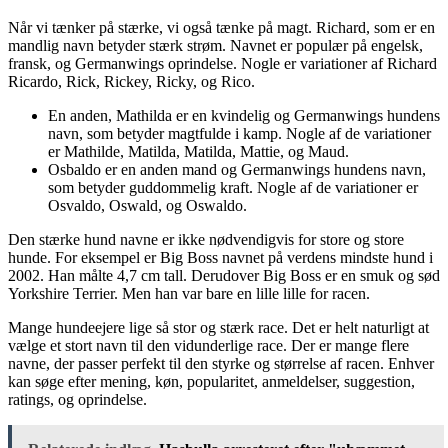
Når vi tænker på stærke, vi også tænke på magt. Richard, som er en
mandlig navn betyder stærk strøm. Navnet er populær på engelsk,
fransk, og Germanwings oprindelse. Nogle er variationer af Richard
Ricardo, Rick, Rickey, Ricky, og Rico.
En anden, Mathilda er en kvindelig og Germanwings hundens
navn, som betyder magtfulde i kamp. Nogle af de variationer
er Mathilde, Matilda, Matilda, Mattie, og Maud.
Osbaldo er en anden mand og Germanwings hundens navn,
som betyder guddommelig kraft. Nogle af de variationer er
Osvaldo, Oswald, og Oswaldo.
Den stærke hund navne er ikke nødvendigvis for store og store
hunde. For eksempel er Big Boss navnet på verdens mindste hund i
2002. Han målte 4,7 cm tall. Derudover Big Boss er en smuk og sød
Yorkshire Terrier. Men han var bare en lille lille for racen.
Mange hundeejere lige så stor og stærk race. Det er helt naturligt at
vælge et stort navn til den vidunderlige race. Der er mange flere
navne, der passer perfekt til den styrke og størrelse af racen. Enhver
kan søge efter mening, køn, popularitet, anmeldelser, suggestion,
ratings, og oprindelse.