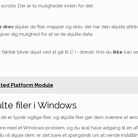
crolle. Der er to muligheder inden for det.
er drev
skjuler de filer, mapper og drev, der har den skjulte attribut
iver dig mulighed for at se de skjulte data.
 faktisk bliver skjult ved at gå til
C:\-
drevet. Hvis du
ikke
kan s
sted Platform Module
lte filer i Windows
de er typisk vigtige filer, og skjulte filer gør dem sværere at ænd
 gøre med et Windows-problem, og du skal have adgang til en af ​​di
en du vil skjule dem, er det bare et spørgsmål om at vende indstill