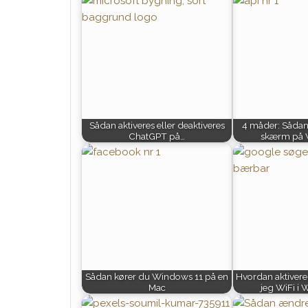
Sådan aktiveres eller deaktiveres
4 måder: Sådan
ChatGPT på…
skærm på 
Sådan kører du Windows 11 på en
Hvordan aktiverer
Mac
jeg WiFi i 