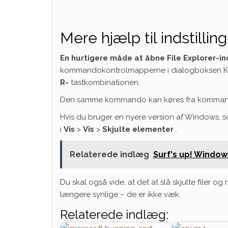
Mere hjælp til indstillinge
En hurtigere måde at åbne File Explorer-ind
kommandokontrolmapperne i dialogboksen Kør
R-
tastkombinationen.
Den samme kommando kan køres fra komman
Hvis du bruger en nyere version af Windows, som 
i
Vis
>
Vis
>
Skjulte elementer
.
Relaterede indlæg
Surf's up! Windows
Du skal også vide, at det at slå skjulte filer o
længere synlige – de er ikke væk.
Relaterede indlæg: