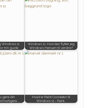
g Windows 11
Windows 11: Hvordan flytter jeg
for trin guide.
Windows menuen til venstre?
u gøre din
Hvad er Paint Cocreator til
ed hurtigere,…
Windows 11 - Paint…