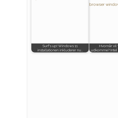
Surf's up! Windows 11
Hvornår vil
installationen inkluderer nu…
udkomme? Intel 