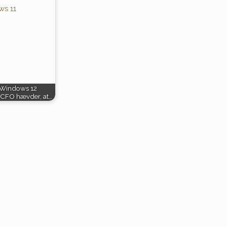
 Windows 12
CFO hævder, at…