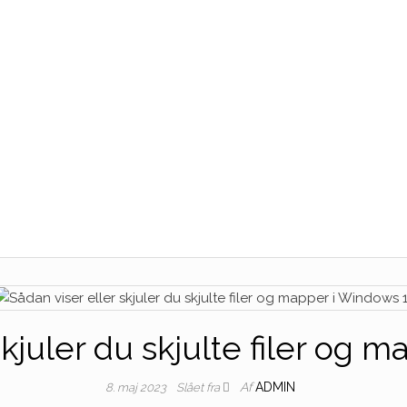
skjuler du skjulte filer og 
Af
ADMIN
8. maj 2023
Slået fra