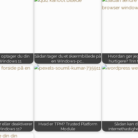
 optager du din
Sådan tager du et skærmbillede på
Hvordan gør je
Windows 11
en Windows-pc…
hurtigere? Trin 
 eller deaktiverer
Hvad er TPM? Trusted Platform
Sådan kan d
Windows 11?
Module
internethastigh