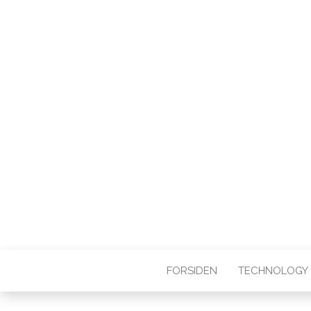
WEB3ZERO
Web3zero.dk
FORSIDEN
TECHNOLOGY