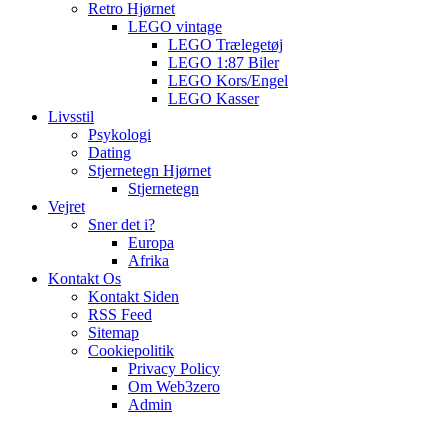
Retro Hjørnet
LEGO vintage
LEGO Trælegetøj
LEGO 1:87 Biler
LEGO Kors/Engel
LEGO Kasser
Livsstil
Psykologi
Dating
Stjernetegn Hjørnet
Stjernetegn
Vejret
Sner det i?
Europa
Afrika
Kontakt Os
Kontakt Siden
RSS Feed
Sitemap
Cookiepolitik
Privacy Policy
Om Web3zero
Admin