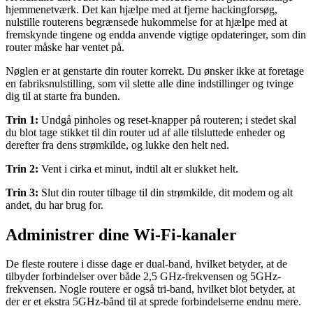
hjemmenetværk. Det kan hjælpe med at fjerne hackingforsøg,
nulstille routerens begrænsede hukommelse for at hjælpe med at
fremskynde tingene og endda anvende vigtige opdateringer, som din
router måske har ventet på.
Nøglen er at genstarte din router korrekt. Du ønsker ikke at foretage
en fabriksnulstilling, som vil slette alle dine indstillinger og tvinge
dig til at starte fra bunden.
Trin 1:
Undgå pinholes og reset-knapper på routeren; i stedet skal
du blot tage stikket til din router ud af alle tilsluttede enheder og
derefter fra dens strømkilde, og lukke den helt ned.
Trin 2:
Vent i cirka et minut, indtil alt er slukket helt.
Trin 3:
Slut din router tilbage til din strømkilde, dit modem og alt
andet, du har brug for.
Administrer dine Wi-Fi-kanaler
De fleste routere i disse dage er dual-band, hvilket betyder, at de
tilbyder forbindelser over både 2,5 GHz-frekvensen og 5GHz-
frekvensen. Nogle routere er også tri-band, hvilket blot betyder, at
der er et ekstra 5GHz-bånd til at sprede forbindelserne endnu mere.