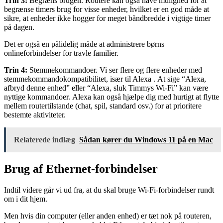
Trin 3:
Begræns brugen. Routere kan også have mulighed for at
begrænse timers brug for visse enheder, hvilket er en god måde at
sikre, at enheder ikke hogger for meget båndbredde i vigtige timer
på dagen.
Det er også en pålidelig måde at administrere børns
onlineforbindelser for travle familier.
Trin 4:
Stemmekommandoer. Vi ser flere og flere enheder med
stemmekommandokompatibilitet, især til Alexa . At sige “Alexa,
afbryd denne enhed” eller “Alexa, sluk Timmys Wi-Fi” kan være
nyttige kommandoer. Alexa kan også hjælpe dig med hurtigt at flytte
mellem routertilstande (chat, spil, standard osv.) for at prioritere
bestemte aktiviteter.
Relaterede indlæg
Sådan kører du Windows 11 på en Mac
Brug af Ethernet-forbindelser
Indtil videre går vi ud fra, at du skal bruge Wi-Fi-forbindelser rundt
om i dit hjem.
Men hvis din computer (eller anden enhed) er tæt nok på routeren,