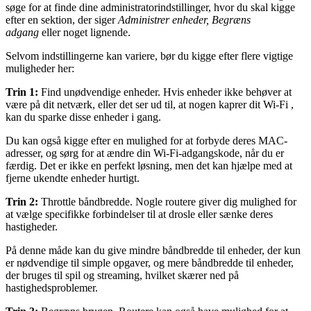
søge for at finde dine administratorindstillinger, hvor du skal kigge
efter en sektion, der siger
Administrer enheder, Begræns
adgang
eller noget lignende.
Selvom indstillingerne kan variere, bør du kigge efter flere vigtige
muligheder her:
Trin 1:
Find unødvendige enheder. Hvis enheder ikke behøver at
være på dit netværk, eller det ser ud til, at nogen kaprer dit Wi-Fi ,
kan du sparke disse enheder i gang.
Du kan også kigge efter en mulighed for at forbyde deres MAC-
adresser, og sørg for at ændre din Wi-Fi-adgangskode, når du er
færdig. Det er ikke en perfekt løsning, men det kan hjælpe med at
fjerne ukendte enheder hurtigt.
Trin 2:
Throttle båndbredde. Nogle routere giver dig mulighed for
at vælge specifikke forbindelser til at drosle eller sænke deres
hastigheder.
På denne måde kan du give mindre båndbredde til enheder, der kun
er nødvendige til simple opgaver, og mere båndbredde til enheder,
der bruges til spil og streaming, hvilket skærer ned på
hastighedsproblemer.