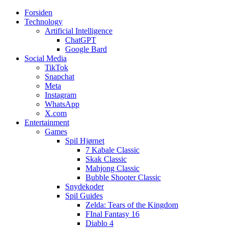
Forsiden
Web3zero.dk
Web3zero.dk
Technology
Artificial Intelligence
ChatGPT
Google Bard
Social Media
TikTok
Snapchat
Meta
Instagram
WhatsApp
X.com
Entertainment
Games
Spil Hjørnet
7 Kabale Classic
Skak Classic
Mahjong Classic
Bubble Shooter Classic
Snydekoder
Spil Guides
Zelda: Tears of the Kingdom
FInal Fantasy 16
Diablo 4