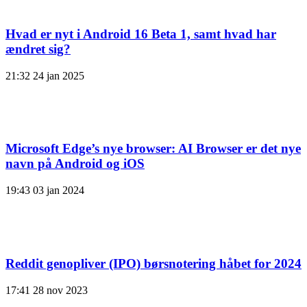
Hvad er nyt i Android 16 Beta 1, samt hvad har
ændret sig?
21:32
24 jan 2025
Microsoft Edge’s nye browser: AI Browser er det nye
navn på Android og iOS
19:43
03 jan 2024
Reddit genopliver (IPO) børsnotering håbet for 2024
17:41
28 nov 2023