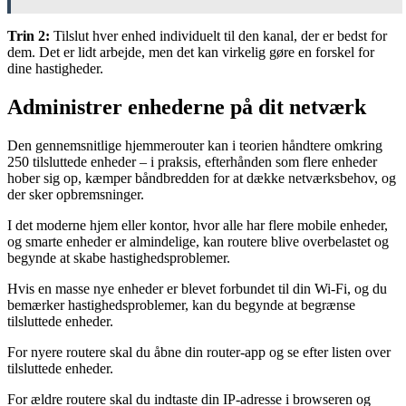
Trin 2:
Tilslut hver enhed individuelt til den kanal, der er bedst for
dem. Det er lidt arbejde, men det kan virkelig gøre en forskel for
dine hastigheder.
Administrer enhederne på dit netværk
Den gennemsnitlige hjemmerouter kan i teorien håndtere omkring
250 tilsluttede enheder – i praksis, efterhånden som flere enheder
hober sig op, kæmper båndbredden for at dække netværksbehov, og
der sker opbremsninger.
I det moderne hjem eller kontor, hvor alle har flere mobile enheder,
og smarte enheder er almindelige, kan routere blive overbelastet og
begynde at skabe hastighedsproblemer.
Hvis en masse nye enheder er blevet forbundet til din Wi-Fi, og du
bemærker hastighedsproblemer, kan du begynde at begrænse
tilsluttede enheder.
For nyere routere skal du åbne din router-app og se efter listen over
tilsluttede enheder.
For ældre routere skal du indtaste din IP-adresse i browseren og