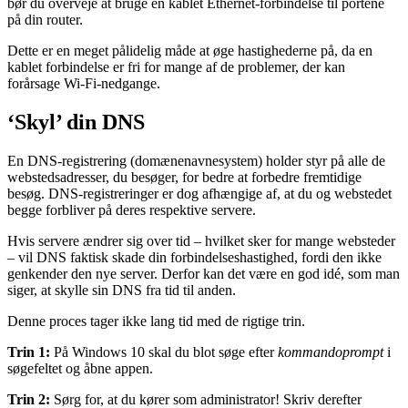
bør du overveje at bruge en kablet Ethernet-forbindelse til portene
på din router.
Dette er en meget pålidelig måde at øge hastighederne på, da en
kablet forbindelse er fri for mange af de problemer, der kan
forårsage Wi-Fi-nedgange.
‘Skyl’ din DNS
En DNS-registrering (domænenavnesystem) holder styr på alle de
webstedsadresser, du besøger, for bedre at forbedre fremtidige
besøg. DNS-registreringer er dog afhængige af, at du og webstedet
begge forbliver på deres respektive servere.
Hvis servere ændrer sig over tid – hvilket sker for mange websteder
– vil DNS faktisk skade din forbindelseshastighed, fordi den ikke
genkender den nye server. Derfor kan det være en god idé, som man
siger, at skylle sin DNS fra tid til anden.
Denne proces tager ikke lang tid med de rigtige trin.
Trin 1:
På Windows 10 skal du blot søge efter
kommandoprompt
i
søgefeltet og åbne appen.
Trin 2:
Sørg for, at du kører som administrator! Skriv derefter