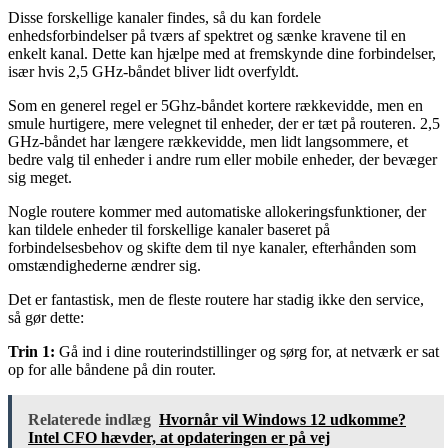
Disse forskellige kanaler findes, så du kan fordele
enhedsforbindelser på tværs af spektret og sænke kravene til en
enkelt kanal. Dette kan hjælpe med at fremskynde dine forbindelser,
især hvis 2,5 GHz-båndet bliver lidt overfyldt.
Som en generel regel er 5Ghz-båndet kortere rækkevidde, men en
smule hurtigere, mere velegnet til enheder, der er tæt på routeren. 2,5
GHz-båndet har længere rækkevidde, men lidt langsommere, et
bedre valg til enheder i andre rum eller mobile enheder, der bevæger
sig meget.
Nogle routere kommer med automatiske allokeringsfunktioner, der
kan tildele enheder til forskellige kanaler baseret på
forbindelsesbehov og skifte dem til nye kanaler, efterhånden som
omstændighederne ændrer sig.
Det er fantastisk, men de fleste routere har stadig ikke den service,
så gør dette:
Trin 1:
Gå ind i dine routerindstillinger og sørg for, at netværk er sat
op for alle båndene på din router.
Relaterede indlæg
Hvornår vil Windows 12 udkomme?
Intel CFO hævder, at opdateringen er på vej