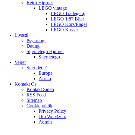
Retro Hjørnet
LEGO vintage
LEGO Trælegetøj
LEGO 1:87 Biler
LEGO Kors/Engel
LEGO Kasser
Livsstil
Psykologi
Dating
Stjernetegn Hjørnet
Stjernetegn
Vejret
Sner det i?
Europa
Afrika
Kontakt Os
Kontakt Siden
RSS Feed
Sitemap
Cookiepolitik
Privacy Policy
Om Web3zero
Admin