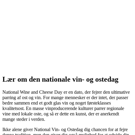
Lær om den nationale vin- og ostedag
National Wine and Cheese Day er en dato, der fejrer den ultimative
parring af ost og vin. For mange mennesker er der intet, der passer
bedre sammen end et godt glas vin og noget førsteklasses
kvalitetsost. En masse vinproducerende kulturer parrer regionale
vine med lokale oste, og så er dette en kunst, der er anerkendt
mange steder i verden.
Ikke alene giver National Vin- og Ostedag dig chancen for at fejre
denne tradition, men den giver dig også mulighed for at udvide din