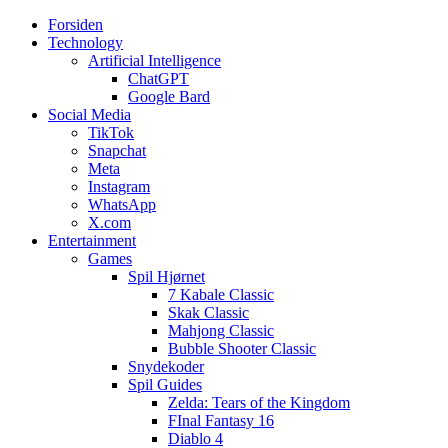
Forsiden
Web3zero.dk
Web3zero.dk
Technology
Artificial Intelligence
ChatGPT
Google Bard
Social Media
TikTok
Snapchat
Meta
Instagram
WhatsApp
X.com
Entertainment
Games
Spil Hjørnet
7 Kabale Classic
Skak Classic
Mahjong Classic
Bubble Shooter Classic
Snydekoder
Spil Guides
Zelda: Tears of the Kingdom
FInal Fantasy 16
Diablo 4