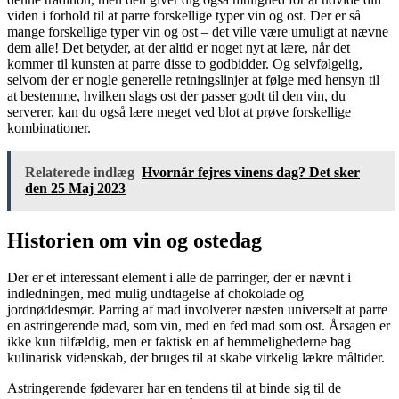
viden i forhold til at parre forskellige typer vin og ost. Der er så
mange forskellige typer vin og ost – det ville være umuligt at nævne
dem alle! Det betyder, at der altid er noget nyt at lære, når det
kommer til kunsten at parre disse to godbidder. Og selvfølgelig,
selvom der er nogle generelle retningslinjer at følge med hensyn til
at bestemme, hvilken slags ost der passer godt til den vin, du
serverer, kan du også lære meget ved blot at prøve forskellige
kombinationer.
Relaterede indlæg
Hvornår fejres vinens dag? Det sker
den 25 Maj 2023
Historien om vin og ostedag
Der er et interessant element i alle de parringer, der er nævnt i
indledningen, med mulig undtagelse af chokolade og
jordnøddesmør. Parring af mad involverer næsten universelt at parre
en astringerende mad, som vin, med en fed mad som ost. Årsagen er
ikke kun tilfældig, men er faktisk en af ​​hemmelighederne bag
kulinarisk videnskab, der bruges til at skabe virkelig lækre måltider.
Astringerende fødevarer har en tendens til at binde sig til de