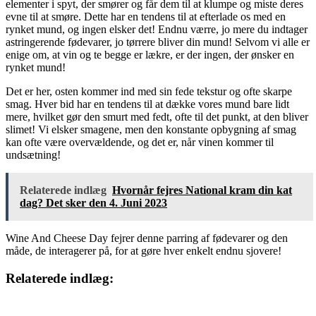
elementer i spyt, der smører og får dem til at klumpe og miste deres
evne til at smøre. Dette har en tendens til at efterlade os med en
rynket mund, og ingen elsker det! Endnu værre, jo mere du indtager
astringerende fødevarer, jo tørrere bliver din mund! Selvom vi alle er
enige om, at vin og te begge er lækre, er der ingen, der ønsker en
rynket mund!
Det er her, osten kommer ind med sin fede tekstur og ofte skarpe
smag. Hver bid har en tendens til at dække vores mund bare lidt
mere, hvilket gør den smurt med fedt, ofte til det punkt, at den bliver
slimet! Vi elsker smagene, men den konstante opbygning af smag
kan ofte være overvældende, og det er, når vinen kommer til
undsætning!
Relaterede indlæg
Hvornår fejres National kram din kat
dag? Det sker den 4. Juni 2023
Wine And Cheese Day fejrer denne parring af fødevarer og den
måde, de interagerer på, for at gøre hver enkelt endnu sjovere!
Relaterede indlæg: