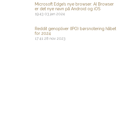
Microsoft Edge’s nye browser: AI Browser
er det nye navn på Android og iOS
19:43
03 jan 2024
Reddit genopliver (IPO) børsnotering håbet
for 2024
17:41
28 nov 2023