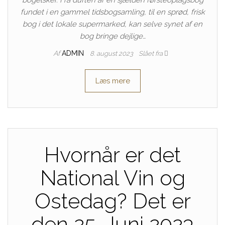
bogelsker. Fra duften af ​​en sjælden førsteoplagsbog
fundet i en gammel tidsbogsamling, til en sprød, frisk
bog i det lokale supermarked, kan selve synet af en
bog bringe dejlige…
Af
ADMIN
8. august 2023
Slået fra
Læs mere
Hvornår er det
National Vin og
Ostedag? Det er
den 25. Juni 2023