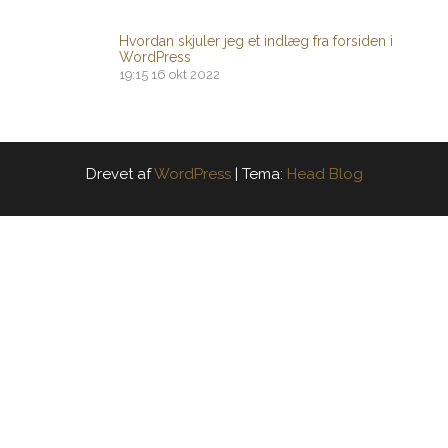
Hvordan skjuler jeg et indlæg fra forsiden i
WordPress
19:15
16 okt 2022
Drevet af
WordPress
|
Tema:
Head Blog