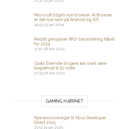
21:32
24 jan 2025
Microsoft Edge’s nye browser: AI Browser
er det nye navn på Android og iOS
19:43
03 jan 2024
Reddit genopliver (IPO) børsnotering håbet
for 2024
17:41
28 nov 2023
Gratis Evernote brugere kan snart være
begrænset til 50 noter
17:35
28 nov 2023
GAMING HJØRNET
Nye annonceringer til Xbox Developer
Direct 2025
21:51
24 jan 2025