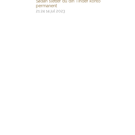
Sådan sletter du din Tinder konto
permanent
21:24
14 jul 2023