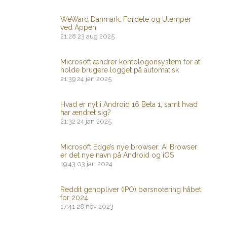
WeWard Danmark: Fordele og Ulemper
ved Appen
21:28
23 aug 2025
Microsoft ændrer kontologonsystem for at
holde brugere logget på automatisk
21:39
24 jan 2025
Hvad er nyt i Android 16 Beta 1, samt hvad
har ændret sig?
21:32
24 jan 2025
Microsoft Edge’s nye browser: AI Browser
er det nye navn på Android og iOS
19:43
03 jan 2024
Reddit genopliver (IPO) børsnotering håbet
for 2024
17:41
28 nov 2023