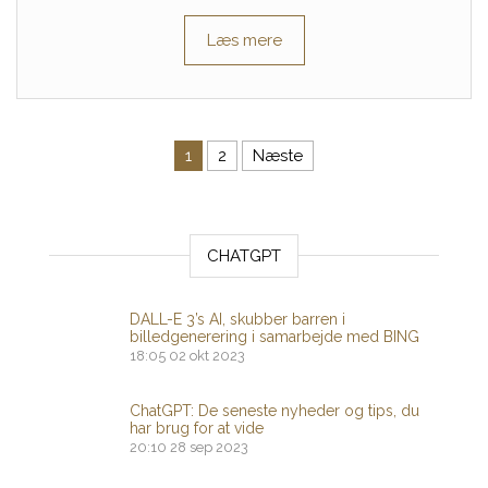
Læs mere
Indlægsinddeling
1
2
Næste
CHATGPT
DALL-E 3’s AI, skubber barren i
billedgenerering i samarbejde med BING
18:05
02 okt 2023
ChatGPT: De seneste nyheder og tips, du
har brug for at vide
20:10
28 sep 2023