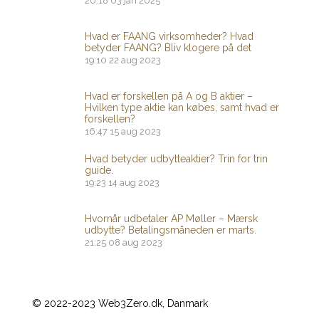
20:18
03 jan 2025
Hvad er FAANG virksomheder? Hvad
betyder FAANG? Bliv klogere på det
19:10
22 aug 2023
Hvad er forskellen på A og B aktier –
Hvilken type aktie kan købes, samt hvad er
forskellen?
16:47
15 aug 2023
Hvad betyder udbytteaktier? Trin for trin
guide.
19:23
14 aug 2023
Hvornår udbetaler AP Møller – Mærsk
udbytte? Betalingsmåneden er marts.
21:25
08 aug 2023
© 2022-2023 Web3Zero.dk, Danmark