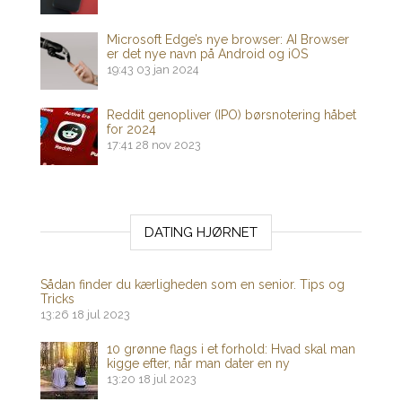
Microsoft Edge’s nye browser: AI Browser
er det nye navn på Android og iOS
19:43
03 jan 2024
Reddit genopliver (IPO) børsnotering håbet
for 2024
17:41
28 nov 2023
DATING HJØRNET
Sådan finder du kærligheden som en senior. Tips og
Tricks
13:26
18 jul 2023
10 grønne flags i et forhold: Hvad skal man
kigge efter, når man dater en ny
13:20
18 jul 2023