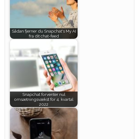
Sådan fjerner du Snapchat's My AI
fra dit chat-feed
Snapchat forventer nul
omsætningsvækst for 4. kvartal
2022