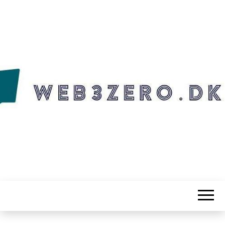
WEB3ZERO.DK
Web3zero.dk