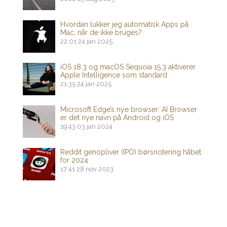
Hvordan lukker jeg automatisk Apps på
Mac, når de ikke bruges?
22:01
24 jan 2025
iOS 18.3 og macOS Sequoia 15.3 aktiverer
Apple Intelligence som standard
21:35
24 jan 2025
Microsoft Edge’s nye browser: AI Browser
er det nye navn på Android og iOS
19:43
03 jan 2024
Reddit genopliver (IPO) børsnotering håbet
for 2024
17:41
28 nov 2023