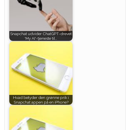
Snapchat udvider ChatGPT-drevet
'My AI'-tjeneste til…
Hvad betyder den grønne prik i
Snapchat appen på en iPhone?