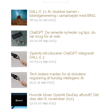
DALL-E 3’s AI, skubber barren i
billedgenerering i samarbejde med BING
18:05
02 okt 2023
ChatGPT: De seneste nyheder og tips, du
har brug for at vide
20:10
28 sep 2023
OpenAI introducerer ChatGPT integreret
DALL-E 3
20:03
21 sep 2023
Tech ledere mødes for at diskutere
regulering af kunstig intelligens AI
15:11
14 sep 2023
Hvornår bliver OpenAI DevDay afholdt? Det
sker den 6. november 2023
13:02
10 sep 2023