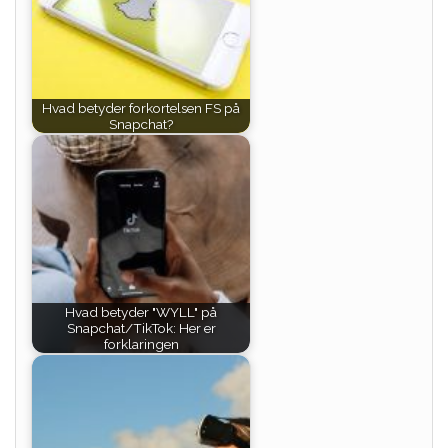
Hvad betyder forkortelsen FS på
Snapchat?
Hvad betyder "WYLL" på
Snapchat/TikTok: Her er
forklaringen