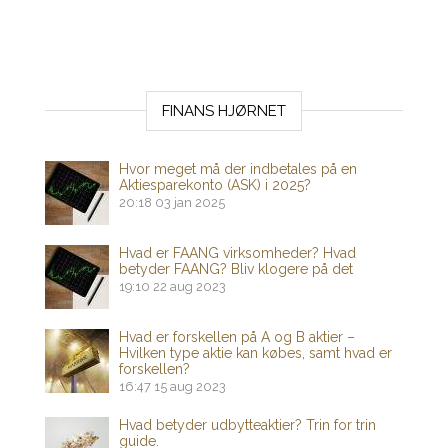
FINANS HJØRNET
Hvor meget må der indbetales på en
Aktiesparekonto (ASK) i 2025?
20:18
03 jan 2025
Hvad er FAANG virksomheder? Hvad
betyder FAANG? Bliv klogere på det
19:10
22 aug 2023
Hvad er forskellen på A og B aktier –
Hvilken type aktie kan købes, samt hvad er
forskellen?
16:47
15 aug 2023
Hvad betyder udbytteaktier? Trin for trin
guide.