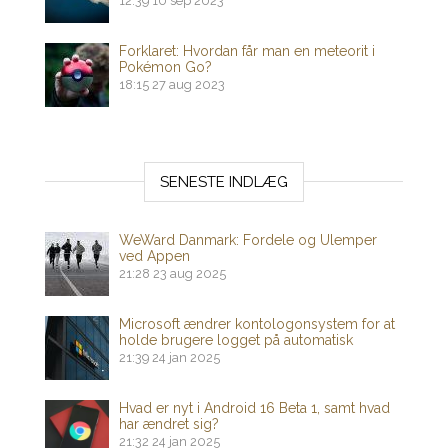
12:39
10 sep 2023
Forklaret: Hvordan får man en meteorit i
Pokémon Go?
18:15
27 aug 2023
SENESTE INDLÆG
WeWard Danmark: Fordele og Ulemper
ved Appen
21:28
23 aug 2025
Microsoft ændrer kontologonsystem for at
holde brugere logget på automatisk
21:39
24 jan 2025
Hvad er nyt i Android 16 Beta 1, samt hvad
har ændret sig?
21:32
24 jan 2025