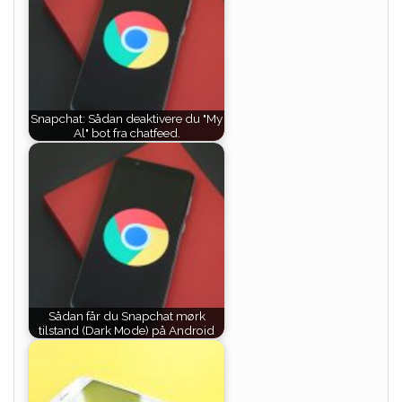
Snapchat: Sådan deaktivere du "My
Al" bot fra chatfeed.
Sådan får du Snapchat mørk
tilstand (Dark Mode) på Android