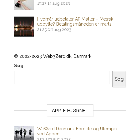
19:23
14 aug 2023
Hvornår udbetaler AP Møller – Mærsk
udbytte? Betalingsmåneden er marts.
21:25
08 aug 2023
© 2022-2023 Web3Zero.dk, Danmark
Søg
Søg
APPLE HJØRNET
WeWard Danmark: Fordele og Ulemper
ved Appen
21:28
23 aug 2025