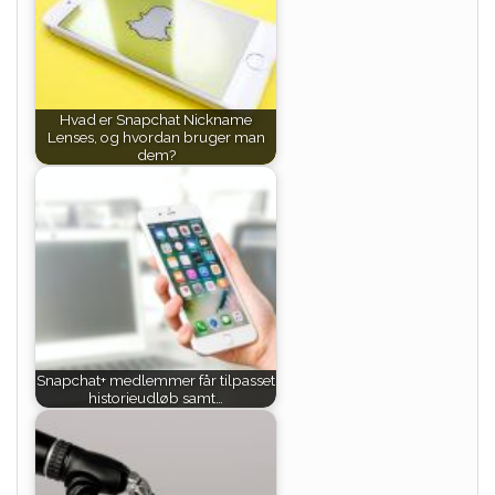
Hvad er Snapchat Nickname
Lenses, og hvordan bruger man
dem?
Snapchat+ medlemmer får tilpasset
historieudløb samt…