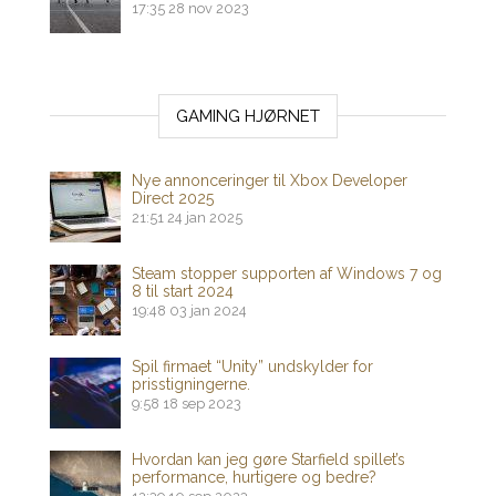
17:35
28 nov 2023
GAMING HJØRNET
Nye annonceringer til Xbox Developer
Direct 2025
21:51
24 jan 2025
Steam stopper supporten af ​​Windows 7 og
8 til start 2024
19:48
03 jan 2024
Spil firmaet “Unity” undskylder for
prisstigningerne.
9:58
18 sep 2023
Hvordan kan jeg gøre Starfield spillet’s
performance, hurtigere og bedre?