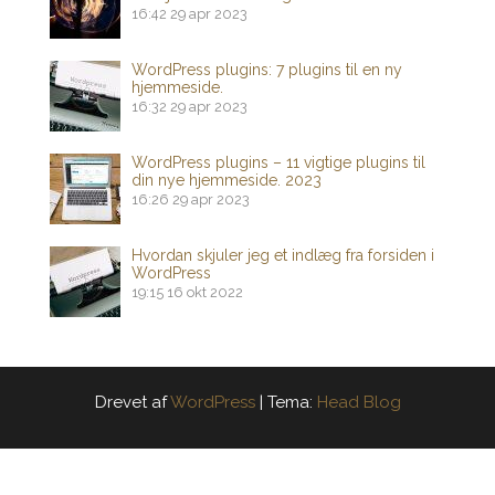
16:42
29 apr 2023
WordPress plugins: 7 plugins til en ny
hjemmeside.
16:32
29 apr 2023
WordPress plugins – 11 vigtige plugins til
din nye hjemmeside. 2023
16:26
29 apr 2023
Hvordan skjuler jeg et indlæg fra forsiden i
WordPress
19:15
16 okt 2022
Drevet af
WordPress
|
Tema:
Head Blog