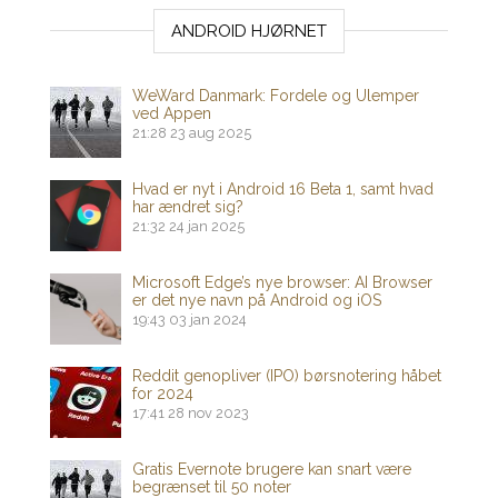
ANDROID HJØRNET
WeWard Danmark: Fordele og Ulemper
ved Appen
21:28
23 aug 2025
Hvad er nyt i Android 16 Beta 1, samt hvad
har ændret sig?
21:32
24 jan 2025
Microsoft Edge’s nye browser: AI Browser
er det nye navn på Android og iOS
19:43
03 jan 2024
Reddit genopliver (IPO) børsnotering håbet
for 2024
17:41
28 nov 2023
Gratis Evernote brugere kan snart være
begrænset til 50 noter