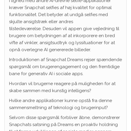
I lighed med andre AI-drevne selfie-applikationer
kræver Snapchat selfies af høj kvalitet for optimal
funktionalitet. Det betyder at undgå selfies med
skjulte ansigtstræk eller andres
tilstedeværelse. Desuden vil appen give vejledning til
brugere om betydningen af ​​at inkorporere en bred
vifte af vinkler, ansigtsudtryk og lyssituationer for at
opnå overlegne AI genererede billeder.
Introduktionen af ​​Snapchat Dreams rejser spændende
spørgsmål om brugerengagement og den fremtidige
bane for generativ AI i sociale apps.
Hvordan vil brugerne reagere på muligheden for at
skabe sammen med kunstig intelligens?
Hvilke andre applikationer kunne opstå fra denne
sammensmeltning af teknologi og brugerinput?
Selvom disse spørgsmål forbliver åbne, demonstrerer
Snapchats satsning på Dreams en proaktiv holdning