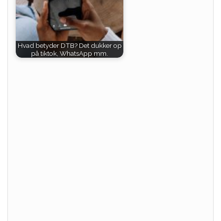
Hvad betyder DTB? Det dukker op
på tiktok, WhatsApp mm.