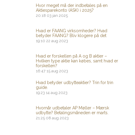
Hvor meget må der indbetales på en
Aktiesparekonto (ASK) i 2025?
20:18
03 jan 2025
Hvad er FAANG virksomheder? Hvad
betyder FAANG? Bliv klogere på det
19:10
22 aug 2023
Hvad er forskellen på A og B aktier –
Hvilken type aktie kan købes, samt hvad er
forskellen?
16:47
15 aug 2023
Hvad betyder udbytteaktier? Trin for trin
guide.
19:23
14 aug 2023
Hvornår udbetaler AP Møller – Mærsk
udbytte? Betalingsmåneden er marts.
21:25
08 aug 2023