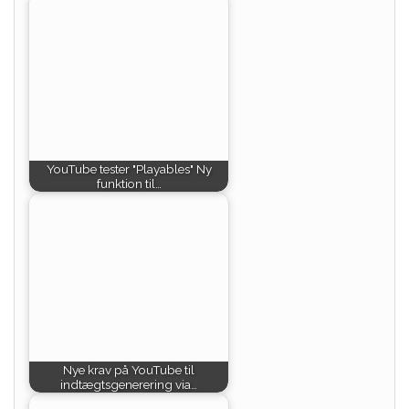
YouTube tester "Playables" Ny
funktion til…
Nye krav på YouTube til
indtægtsgenerering via…