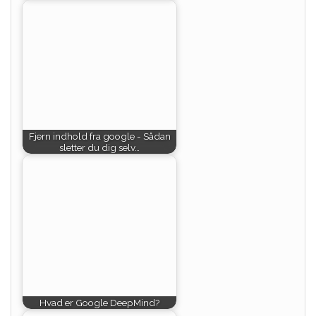
Fjern indhold fra google - Sådan
sletter du dig selv…
Hvad er Google DeepMind?