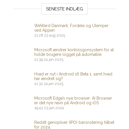
SENESTE INDLÆG
WeWard Danmark: Fordele og Ulemper
ved Appen
21:28
23 aug 2025
Microsoft ændrer kontologonsystem for at
holde brugere logget på automatisk
21:39
24 jan 2025
Hvad er nyt i Android 16 Beta 1, samt hvad
har ændret sig?
21:32
24 jan 2025
Microsoft Edge’s nye browser: AI Browser
er det nye navn på Android og iOS
19:43
03 jan 2024
Reddit genopliver (IPO) børsnotering håbet
for 2024