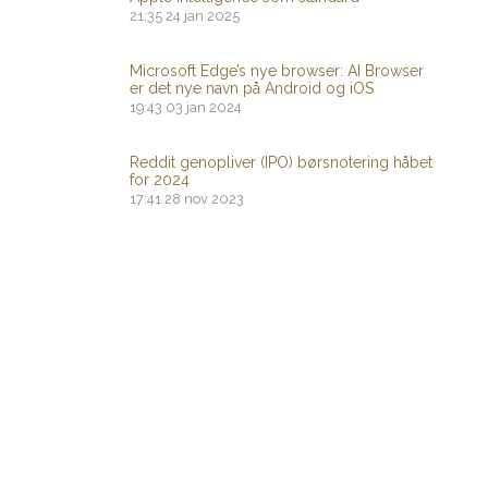
21:35
24 jan 2025
Microsoft Edge’s nye browser: AI Browser
er det nye navn på Android og iOS
19:43
03 jan 2024
Reddit genopliver (IPO) børsnotering håbet
for 2024
17:41
28 nov 2023