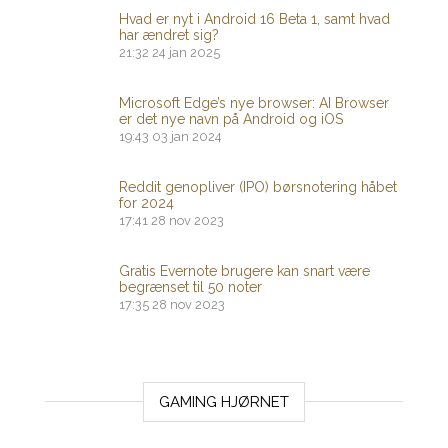
Hvad er nyt i Android 16 Beta 1, samt hvad
har ændret sig?
21:32
24 jan 2025
Microsoft Edge’s nye browser: AI Browser
er det nye navn på Android og iOS
19:43
03 jan 2024
Reddit genopliver (IPO) børsnotering håbet
for 2024
17:41
28 nov 2023
Gratis Evernote brugere kan snart være
begrænset til 50 noter
17:35
28 nov 2023
GAMING HJØRNET