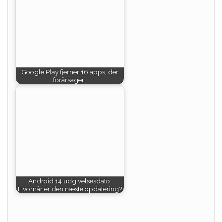
Google Play fjerner 16 apps, der
forårsager…
Android 14 udgivelsesdato:
Hvornår er den næste opdatering?