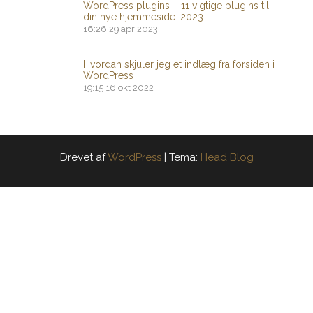
WordPress plugins – 11 vigtige plugins til
din nye hjemmeside. 2023
16:26
29 apr 2023
Hvordan skjuler jeg et indlæg fra forsiden i
WordPress
19:15
16 okt 2022
Drevet af
WordPress
|
Tema:
Head Blog