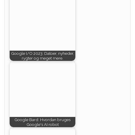
Google I/O 2023: Datoer, nyheder,
rygter og meget mere.
Google Bard: Hvordan bruges
Google's AI robot