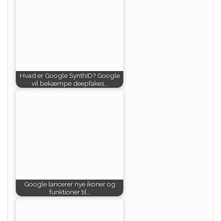
Hvad er Google SynthID? Google
vil bekæmpe deepfakes…
Google lancerer nye ikoner og
funktioner til…