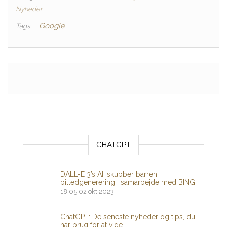
Nyheder
Google
Tags
CHATGPT
DALL-E 3’s AI, skubber barren i
billedgenerering i samarbejde med BING
18:05
02 okt 2023
ChatGPT: De seneste nyheder og tips, du
har brug for at vide