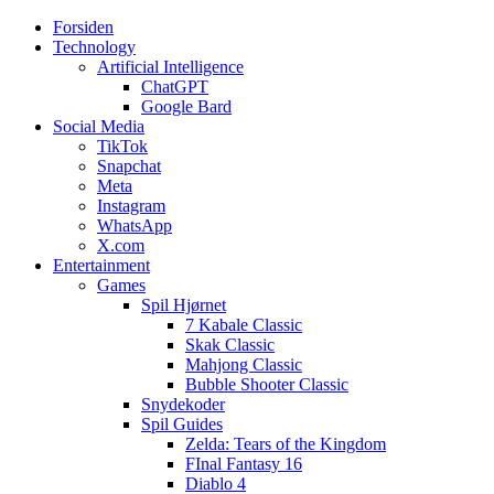
Forsiden
Web3zero.dk
Web3zero.dk
Technology
Artificial Intelligence
ChatGPT
Google Bard
Social Media
TikTok
Snapchat
Meta
Instagram
WhatsApp
X.com
Entertainment
Games
Spil Hjørnet
7 Kabale Classic
Skak Classic
Mahjong Classic
Bubble Shooter Classic
Snydekoder
Spil Guides
Zelda: Tears of the Kingdom
FInal Fantasy 16
Diablo 4