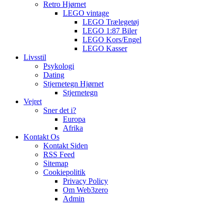
Retro Hjørnet
LEGO vintage
LEGO Trælegetøj
LEGO 1:87 Biler
LEGO Kors/Engel
LEGO Kasser
Livsstil
Psykologi
Dating
Stjernetegn Hjørnet
Stjernetegn
Vejret
Sner det i?
Europa
Afrika
Kontakt Os
Kontakt Siden
RSS Feed
Sitemap
Cookiepolitik
Privacy Policy
Om Web3zero
Admin