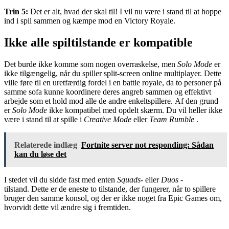
Trin 5:
Det er alt, hvad der skal til! I vil nu være i stand til at hoppe
ind i spil sammen og kæmpe mod en Victory Royale.
Ikke alle spiltilstande er kompatible
Det burde ikke komme som nogen overraskelse, men
Solo Mode
er
ikke tilgængelig, når du spiller split-screen online multiplayer. Dette
ville føre til en uretfærdig fordel i en battle royale, da to personer på
samme sofa kunne koordinere deres angreb sammen og effektivt
arbejde som et hold mod alle de andre enkeltspillere. Af den grund
er
Solo Mode
ikke kompatibel med opdelt skærm. Du vil heller ikke
være i stand til at spille i
Creative Mode
eller
Team Rumble
.
Relaterede indlæg
Fortnite server not responding: Sådan
kan du løse det
I stedet vil du sidde fast med enten
Squads-
eller
Duos
-
tilstand. Dette er de eneste to tilstande, der fungerer, når to spillere
bruger den samme konsol, og der er ikke noget fra Epic Games om,
hvorvidt dette vil ændre sig i fremtiden.