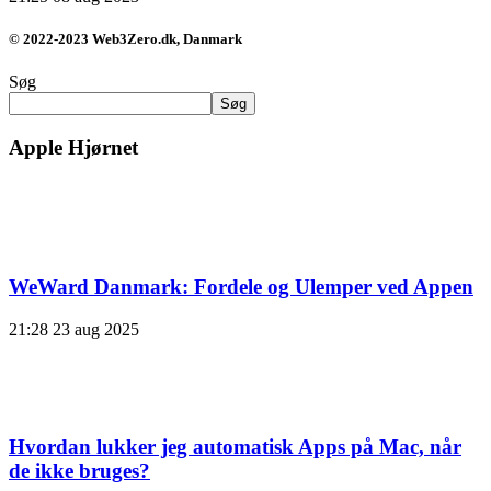
© 2022-2023 Web3Zero.dk, Danmark
Søg
Søg
Apple Hjørnet
WeWard Danmark: Fordele og Ulemper ved Appen
21:28
23 aug 2025
Hvordan lukker jeg automatisk Apps på Mac, når
de ikke bruges?