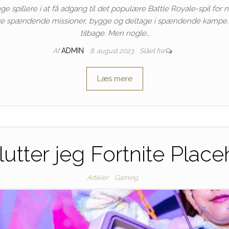
e spillere i at få adgang til det populære Battle Royale-spil for 
dføre spændende missioner, bygge og deltage i spændende kampe. M
tilbage. Men nogle…
Af
ADMIN
8. august 2023
Slået fra
Læs mere
utter jeg Fortnite Plac
Artikler
Gaming