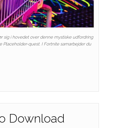
lør sig i hovedet over denne mystiske udfordring
te Placeholder-quest. I Fortnite samarbejder du
d to Download