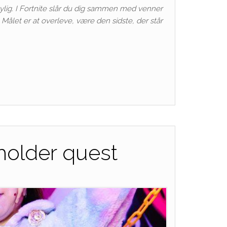
nylig. I Fortnite slår du dig sammen med venner
ålet er at overleve, være den sidste, der står
eholder quest