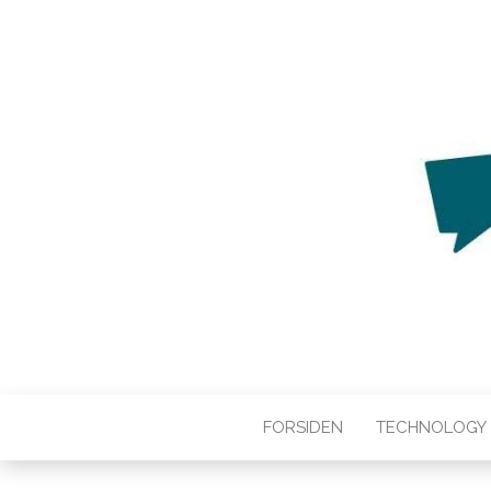
WEB3ZERO
Web3zero.dk
FORSIDEN
TECHNOLOGY