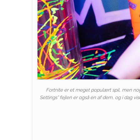
Fortnite er et meget populært spil, men nog
Settings” fejlen er også en af ​​dem, og i dag v