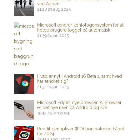
ved Appen
21:28
23 aug 2025
Microsoft ændrer kontologonsystem for at
holde brugere logget på automatisk
21:39
24 jan 2025
Hvad er nyt i Android 16 Beta 1, samt hvad
har ændret sig?
21:32
24 jan 2025
Microsoft Edge’s nye browser: AI Browser
er det nye navn på Android og iOS
19:43
03 jan 2024
Reddit genopliver (IPO) børsnotering håbet
for 2024
17:41
28 nov 2023