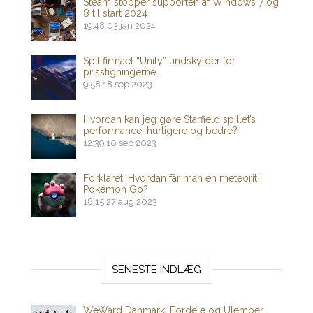
Steam stopper supporten af ​​Windows 7 og
8 til start 2024
19:48
03 jan 2024
Spil firmaet “Unity” undskylder for
prisstigningerne.
9:58
18 sep 2023
Hvordan kan jeg gøre Starfield spillet’s
performance, hurtigere og bedre?
12:39
10 sep 2023
Forklaret: Hvordan får man en meteorit i
Pokémon Go?
18:15
27 aug 2023
SENESTE INDLÆG
WeWard Danmark: Fordele og Ulemper