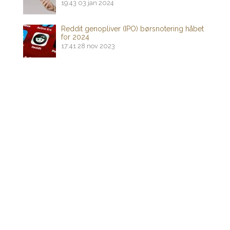
19:43
03 jan 2024
Reddit genopliver (IPO) børsnotering håbet
for 2024
17:41
28 nov 2023