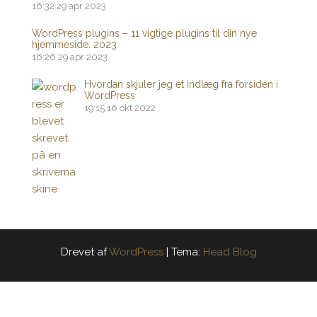
16:32
29 apr 2023
WordPress plugins – 11 vigtige plugins til din nye
hjemmeside. 2023
16:26
29 apr 2023
Hvordan skjuler jeg et indlæg fra forsiden i
WordPress
19:15
16 okt 2022
Drevet af
WordPress
|
Tema:
Head Blog