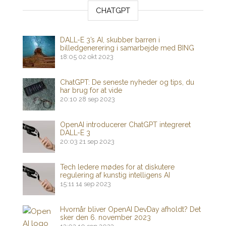
CHATGPT
DALL-E 3’s AI, skubber barren i
billedgenerering i samarbejde med BING
18:05
02 okt 2023
ChatGPT: De seneste nyheder og tips, du
har brug for at vide
20:10
28 sep 2023
OpenAI introducerer ChatGPT integreret
DALL-E 3
20:03
21 sep 2023
Tech ledere mødes for at diskutere
regulering af kunstig intelligens AI
15:11
14 sep 2023
Hvornår bliver OpenAI DevDay afholdt? Det
sker den 6. november 2023