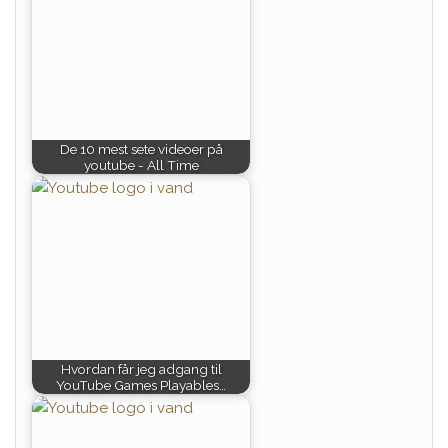
De 10 mest sete videoer på
youtube - All Time
Hvordan får jeg adgang til
YouTube Games Playables…