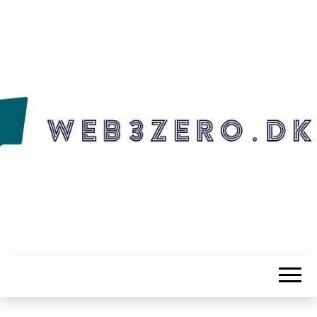
WEB3ZERO.DK
Web3zero.dk