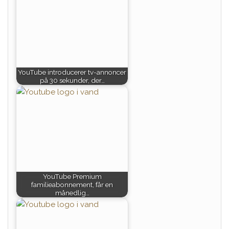
YouTube introducerer tv-annoncer
på 30 sekunder, der…
YouTube Premium
familieabonnement, får en
månedlig…