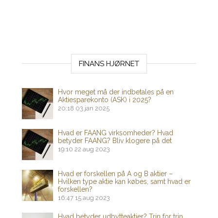
FINANS HJØRNET
Hvor meget må der indbetales på en
Aktiesparekonto (ASK) i 2025?
20:18
03 jan 2025
Hvad er FAANG virksomheder? Hvad
betyder FAANG? Bliv klogere på det
19:10
22 aug 2023
Hvad er forskellen på A og B aktier –
Hvilken type aktie kan købes, samt hvad er
forskellen?
16:47
15 aug 2023
Hvad betyder udbytteaktier? Trin for trin