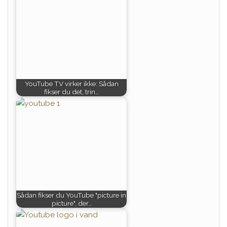
YouTube TV virker ikke: Sådan
fikser du det, trin…
Sådan fikser du YouTube "picture in
picture", der…