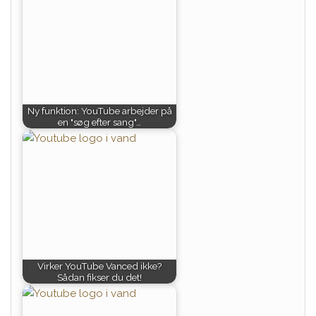
Ny funktion: YouTube arbejder på
en "søg efter sang"…
Virker YouTube Vanced ikke?
Sådan fikser du det!