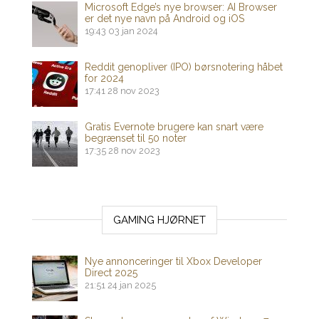
Microsoft Edge’s nye browser: AI Browser
er det nye navn på Android og iOS
19:43
03 jan 2024
Reddit genopliver (IPO) børsnotering håbet
for 2024
17:41
28 nov 2023
Gratis Evernote brugere kan snart være
begrænset til 50 noter
17:35
28 nov 2023
GAMING HJØRNET
Nye annonceringer til Xbox Developer
Direct 2025
21:51
24 jan 2025