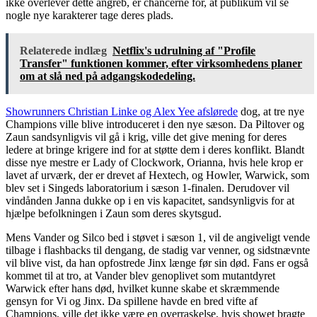
ikke overlever dette angreb, er chancerne for, at publikum vil se
nogle nye karakterer tage deres plads.
Relaterede indlæg
Netflix's udrulning af "Profile
Transfer" funktionen kommer, efter virksomhedens planer
om at slå ned på adgangskodedeling.
Showrunners Christian Linke og Alex Yee afslørede
dog, at tre nye
Champions ville blive introduceret i den nye sæson. Da Piltover og
Zaun sandsynligvis vil gå i krig, ville det give mening for deres
ledere at bringe krigere ind for at støtte dem i deres konflikt. Blandt
disse nye mestre er Lady of Clockwork, Orianna, hvis hele krop er
lavet af urværk, der er drevet af Hextech, og Howler, Warwick, som
blev set i Singeds laboratorium i sæson 1-finalen. Derudover vil
vindånden Janna dukke op i en vis kapacitet, sandsynligvis for at
hjælpe befolkningen i Zaun som deres skytsgud.
Mens Vander og Silco bed i støvet i sæson 1, vil de angiveligt vende
tilbage i flashbacks til dengang, de stadig var venner, og sidstnævnte
vil blive vist, da han opfostrede Jinx længe før sin død. Fans er også
kommet til at tro, at Vander blev genoplivet som mutantdyret
Warwick efter hans død, hvilket kunne skabe et skræmmende
gensyn for Vi og Jinx. Da spillene havde en bred vifte af
Champions, ville det ikke være en overraskelse, hvis showet bragte