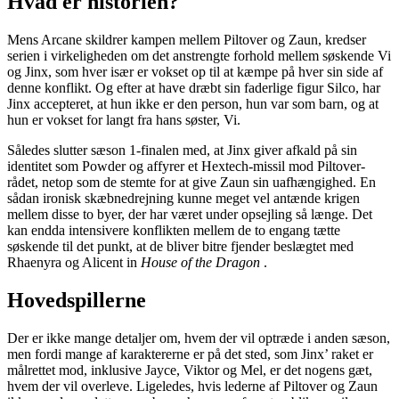
Hvad er historien?
Mens Arcane skildrer kampen mellem Piltover og Zaun, kredser
serien i virkeligheden om det anstrengte forhold mellem søskende Vi
og Jinx, som hver især er vokset op til at kæmpe på hver sin side af
denne konflikt. Og efter at have dræbt sin faderlige figur Silco, har
Jinx accepteret, at hun ikke er den person, hun var som barn, og at
hun er vokset for langt fra hans søster, Vi.
Således slutter sæson 1-finalen med, at Jinx giver afkald på sin
identitet som Powder og affyrer et Hextech-missil mod Piltover-
rådet, netop som de stemte for at give Zaun sin uafhængighed. En
sådan ironisk skæbnedrejning kunne meget vel antænde krigen
mellem disse to byer, der har været under opsejling så længe. Det
kan endda intensivere konflikten mellem de to engang tætte
søskende til det punkt, at de bliver bitre fjender beslægtet med
Rhaenyra og Alicent in
House of the Dragon
.
Hovedspillerne
Der er ikke mange detaljer om, hvem der vil optræde i anden sæson,
men fordi mange af karaktererne er på det sted, som Jinx’ raket er
målrettet mod, inklusive Jayce, Viktor og Mel, er det nogens gæt,
hvem der vil overleve. Ligeledes, hvis lederne af Piltover og Zaun