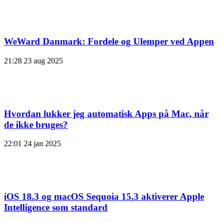
WeWard Danmark: Fordele og Ulemper ved Appen
21:28
23 aug 2025
Hvordan lukker jeg automatisk Apps på Mac, når
de ikke bruges?
22:01
24 jan 2025
iOS 18.3 og macOS Sequoia 15.3 aktiverer Apple
Intelligence som standard