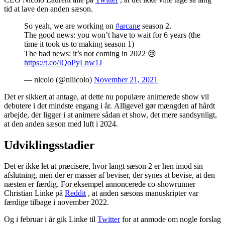
tid at lave den anden sæson.
So yeah, we are working on
#arcane
season 2.
The good news: you won’t have to wait for 6 years (the
time it took us to making season 1)
The bad news: it’s not coming in 2022 😢
https://t.co/IQoPyLnw1J
— nicolo (@niiicolo)
November 21, 2021
Det er sikkert at antage, at dette nu populære animerede show vil
debutere i det mindste engang i år. Alligevel gør mængden af ​​hårdt
arbejde, der ligger i at animere sådan et show, det mere sandsynligt,
at den anden sæson med luft i 2024.
Udviklingsstadier
Det er ikke let at præcisere, hvor langt sæson 2 er hen imod sin
afslutning, men der er masser af beviser, der synes at bevise, at den
næsten er færdig. For eksempel annoncerede co-showrunner
Christian Linke på
Reddit
, at anden sæsons manuskripter var
færdige tilbage i november 2022.
Og i februar i år gik Linke til
Twitter
for at anmode om nogle forslag