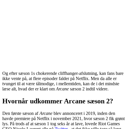
Og efter sæson 1s chokerende cliffhanger-afslutning, kan fans bare
ikke vente på, at flere episoder falder på Netflix. Men da alle er
tvunget til at være tålmodige, i mellemtiden, kan de i det mindste
læse alt, hvad der er klart om
Arcane
sæson 2 indtil videre.
Hvornår udkommer Arcane sæson 2?
Den første sæson af
Arcane
blev annonceret i 2019, inden den
havde premiere på Netflix i november 2021, hvor sæson 2 fik grønt
lys. På trods af at sæson 1 tog seks år at lave, lovede Riot Games
CEO Nicolo Laurent alle på
Twitter
, at det ikke ville tage så lang