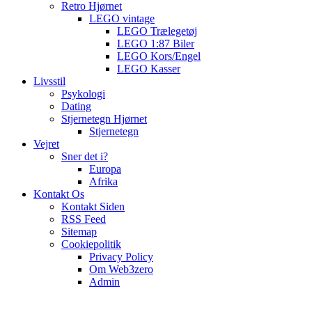
Retro Hjørnet
LEGO vintage
LEGO Trælegetøj
LEGO 1:87 Biler
LEGO Kors/Engel
LEGO Kasser
Livsstil
Psykologi
Dating
Stjernetegn Hjørnet
Stjernetegn
Vejret
Sner det i?
Europa
Afrika
Kontakt Os
Kontakt Siden
RSS Feed
Sitemap
Cookiepolitik
Privacy Policy
Om Web3zero
Admin