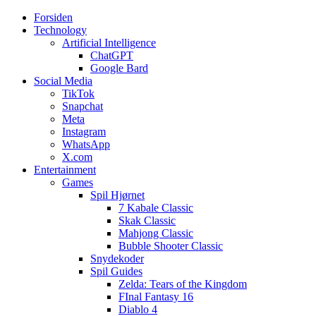
Forsiden
Web3zero.dk
Web3zero.dk
Technology
Artificial Intelligence
ChatGPT
Google Bard
Social Media
TikTok
Snapchat
Meta
Instagram
WhatsApp
X.com
Entertainment
Games
Spil Hjørnet
7 Kabale Classic
Skak Classic
Mahjong Classic
Bubble Shooter Classic
Snydekoder
Spil Guides
Zelda: Tears of the Kingdom
FInal Fantasy 16
Diablo 4