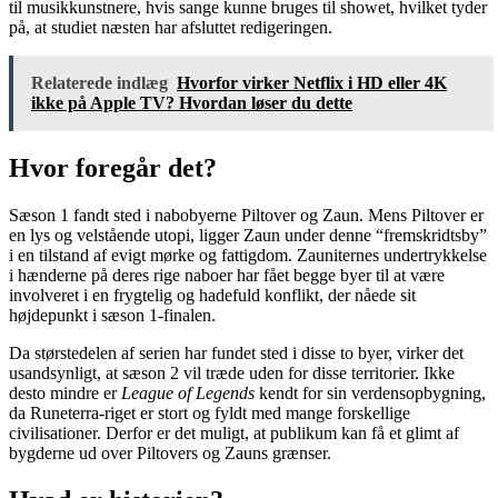
til musikkunstnere, hvis sange kunne bruges til showet, hvilket tyder
på, at studiet næsten har afsluttet redigeringen.
Relaterede indlæg
Hvorfor virker Netflix i HD eller 4K
ikke på Apple TV? Hvordan løser du dette
Hvor foregår det?
Sæson 1 fandt sted i nabobyerne Piltover og Zaun. Mens Piltover er
en lys og velstående utopi, ligger Zaun under denne “fremskridtsby”
i en tilstand af evigt mørke og fattigdom. Zauniternes undertrykkelse
i hænderne på deres rige naboer har fået begge byer til at være
involveret i en frygtelig og hadefuld konflikt, der nåede sit
højdepunkt i sæson 1-finalen.
Da størstedelen af ​​serien har fundet sted i disse to byer, virker det
usandsynligt, at sæson 2 vil træde uden for disse territorier. Ikke
desto mindre er
League of Legends
kendt for sin verdensopbygning,
da Runeterra-riget er stort og fyldt med mange forskellige
civilisationer. Derfor er det muligt, at publikum kan få et glimt af
bygderne ud over Piltovers og Zauns grænser.