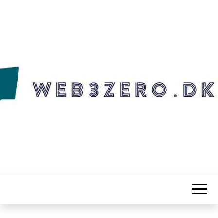
WEB3ZERO.DK
Web3zero.dk