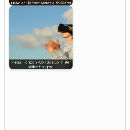
Hvad er Llama2: Metas AI forklaret
Metas Horizon Worlds app mister
aktive brugere.