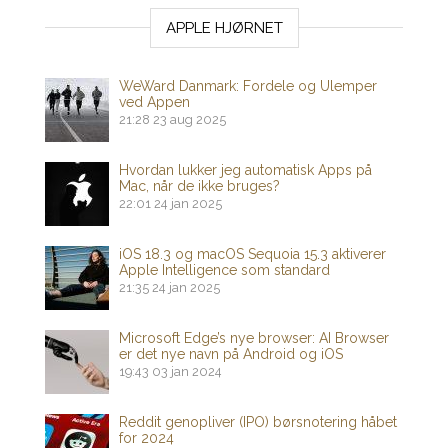
APPLE HJØRNET
WeWard Danmark: Fordele og Ulemper
ved Appen
21:28
23 aug 2025
Hvordan lukker jeg automatisk Apps på
Mac, når de ikke bruges?
22:01
24 jan 2025
iOS 18.3 og macOS Sequoia 15.3 aktiverer
Apple Intelligence som standard
21:35
24 jan 2025
Microsoft Edge’s nye browser: AI Browser
er det nye navn på Android og iOS
19:43
03 jan 2024
Reddit genopliver (IPO) børsnotering håbet
for 2024