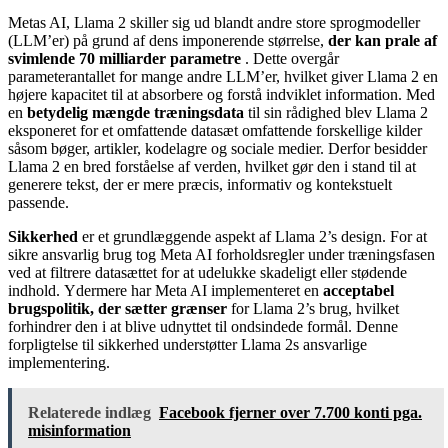
Metas AI, Llama 2 skiller sig ud blandt andre store sprogmodeller
(LLM’er) på grund af dens imponerende størrelse,
der kan prale af
svimlende 70 milliarder parametre
. Dette overgår
parameterantallet for mange andre LLM’er, hvilket giver Llama 2 en
højere kapacitet til at absorbere og forstå indviklet information. Med
en
betydelig mængde træningsdata
til sin rådighed blev Llama 2
eksponeret for et omfattende datasæt omfattende forskellige kilder
såsom bøger, artikler, kodelagre og sociale medier. Derfor besidder
Llama 2 en bred forståelse af verden, hvilket gør den i stand til at
generere tekst, der er mere præcis, informativ og kontekstuelt
passende.
Sikkerhed
er et grundlæggende aspekt af Llama 2’s design. For at
sikre ansvarlig brug tog Meta AI forholdsregler under træningsfasen
ved at filtrere datasættet for at udelukke skadeligt eller stødende
indhold. Ydermere har Meta AI implementeret en
acceptabel
brugspolitik, der sætter grænser
for Llama 2’s brug, hvilket
forhindrer den i at blive udnyttet til ondsindede formål. Denne
forpligtelse til sikkerhed understøtter Llama 2s ansvarlige
implementering.
Relaterede indlæg
Facebook fjerner over 7.700 konti pga.
misinformation