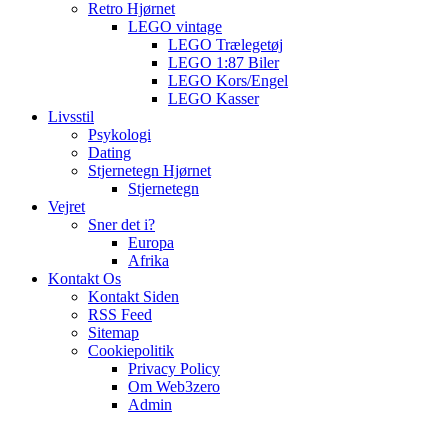
Retro Hjørnet
LEGO vintage
LEGO Trælegetøj
LEGO 1:87 Biler
LEGO Kors/Engel
LEGO Kasser
Livsstil
Psykologi
Dating
Stjernetegn Hjørnet
Stjernetegn
Vejret
Sner det i?
Europa
Afrika
Kontakt Os
Kontakt Siden
RSS Feed
Sitemap
Cookiepolitik
Privacy Policy
Om Web3zero
Admin