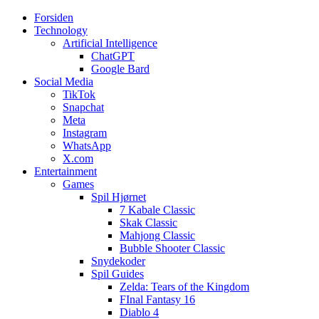
Forsiden
Web3zero.dk
Web3zero.dk
Technology
Artificial Intelligence
ChatGPT
Google Bard
Social Media
TikTok
Snapchat
Meta
Instagram
WhatsApp
X.com
Entertainment
Games
Spil Hjørnet
7 Kabale Classic
Skak Classic
Mahjong Classic
Bubble Shooter Classic
Snydekoder
Spil Guides
Zelda: Tears of the Kingdom
FInal Fantasy 16
Diablo 4