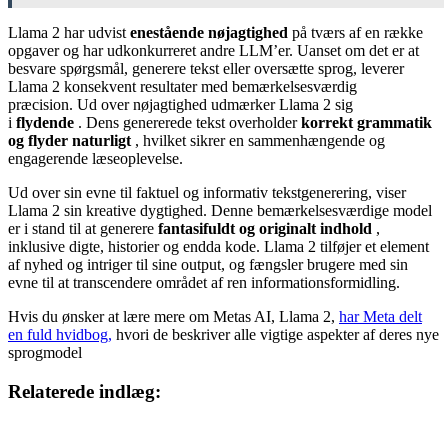
Llama 2 har udvist
enestående nøjagtighed
på tværs af en række
opgaver og har udkonkurreret andre LLM’er. Uanset om det er at
besvare spørgsmål, generere tekst eller oversætte sprog, leverer
Llama 2 konsekvent resultater med bemærkelsesværdig
præcision. Ud over nøjagtighed udmærker Llama 2 sig
i
flydende
. Dens genererede tekst overholder
korrekt grammatik
og flyder naturligt
, hvilket sikrer en sammenhængende og
engagerende læseoplevelse.
Ud over sin evne til faktuel og informativ tekstgenerering, viser
Llama 2 sin kreative dygtighed. Denne bemærkelsesværdige model
er i stand til at generere
fantasifuldt og originalt indhold
,
inklusive digte, historier og endda kode. Llama 2 tilføjer et element
af nyhed og intriger til sine output, og fængsler brugere med sin
evne til at transcendere området af ren informationsformidling.
Hvis du ønsker at lære mere om Metas AI, Llama 2,
har Meta delt
en fuld hvidbog,
hvori de beskriver alle vigtige aspekter af deres nye
sprogmodel
Relaterede indlæg: