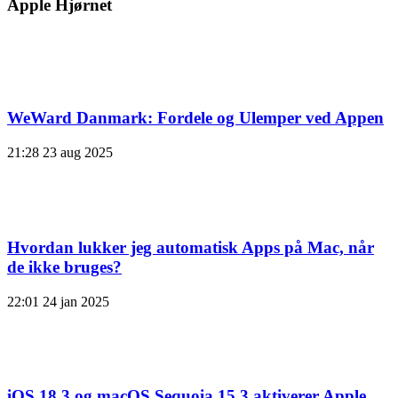
Apple Hjørnet
WeWard Danmark: Fordele og Ulemper ved Appen
21:28
23 aug 2025
Hvordan lukker jeg automatisk Apps på Mac, når
de ikke bruges?
22:01
24 jan 2025
iOS 18.3 og macOS Sequoia 15.3 aktiverer Apple