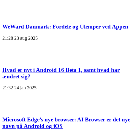
WeWard Danmark: Fordele og Ulemper ved Appen
21:28
23 aug 2025
Hvad er nyt i Android 16 Beta 1, samt hvad har
ændret sig?
21:32
24 jan 2025
Microsoft Edge’s nye browser: AI Browser er det nye
navn på Android og iOS