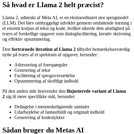
Så hvad er Llama 2 helt præcist?
Llama 2, udtænkt af Meta AI, er en ekstraordinært stor sprogmodel
(LLM). Det blev omhyggeligt udviklet gennem omfattende træning i
et enormt korpus af tekst og kode, hvilket sikrede dets alsidighed på
tværs af forskellige opgaver som dialogfacilitering, kreativ skrivning
og effektiv opsummering.
Den
fortrænede iteration af Llama 2
tilbyder bemærkelsesværdig
nytte på tværs af et spektrum af opgaver, herunder:
Adressering af forespørgsler
Generering af tekst
Facilitering af sprogoversættelse
Opsummering af skriftligt indhold
På den anden side henvender den
finjusterede variant af Llama
2
sig til mere specifikke mål, herunder:
Deltagelse i menneskelignende samtaler
Udarbejdelse af fantasifuldt og originalt indhold
Generering af kodestykker
Sådan bruger du Metas AI