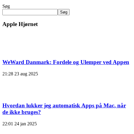
Søg
Søg
Apple Hjørnet
WeWard Danmark: Fordele og Ulemper ved Appen
21:28
23 aug 2025
Hvordan lukker jeg automatisk Apps på Mac, når
de ikke bruges?
22:01
24 jan 2025