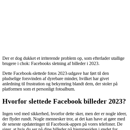
Der er dog dukket et irriterende problem op, som efterlader utallige
brugere i chok: Facebooks sletning af billeder i 2023.
Dette Facebook-slettede fotos 2023-udgave har ført til den
pludselige forsvinden af ​​dyrebare minder, hvilket har givet
anledning til frustration og bekymring blandt dem, der stoler på
platformen som et personligt fotoalbum.
Hvorfor slettede Facebook billeder 2023?
Ingen ved med sikkerhed, hvorfor dette sker, men der er nogle ideer,
der flyder rundt. Nogle mennesker tror, ​​at det kan have at gøre med
de seneste opdateringer til Facebook-appen på vores telefoner. De
siger, at hvis du ser på dine billeder på hjemmesiden i stedet for