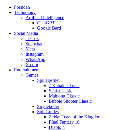
Forsiden
Web3zero.dk
Web3zero.dk
Technology
Artificial Intelligence
ChatGPT
Google Bard
Social Media
TikTok
Snapchat
Meta
Instagram
WhatsApp
X.com
Entertainment
Games
Spil Hjørnet
7 Kabale Classic
Skak Classic
Mahjong Classic
Bubble Shooter Classic
Snydekoder
Spil Guides
Zelda: Tears of the Kingdom
FInal Fantasy 16
Diablo 4