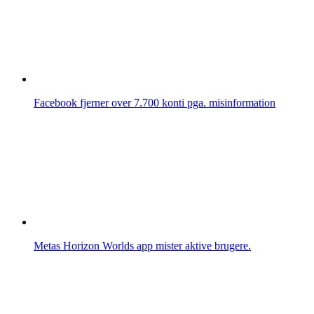
Facebook fjerner over 7.700 konti pga. misinformation
Metas Horizon Worlds app mister aktive brugere.