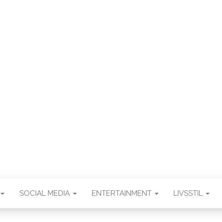
WEB3ZE
Web3zero.dk
SOCIAL MEDIA
ENTERTAINMENT
LIVSSTIL