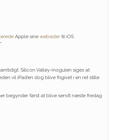
terede
Apple sine
websider
til iOS
”.
samtidigt. Silicon Valley-mogulen siges at
vil iPad’en dog blive frigivet i en ret stille
r begynder først at blive sendt næste fredag ​​