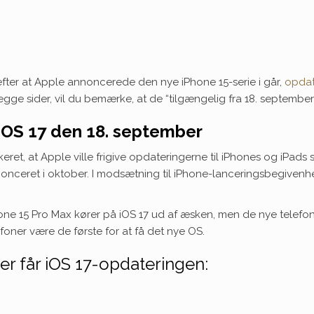
fter at Apple annoncerede den nye iPhone 15-serie i går,
opda
begge sider, vil du bemærke, at de “tilgængelig fra 18. september
dOS 17 den 18. september
eret, at Apple ville frigive opdateringerne til iPhones og iPads 
nceret i oktober. I modsætning til iPhone-lanceringsbegivenheden 
hone 15 Pro Max kører på iOS 17 ud af æsken, men de nye telefone
efoner være de første for at få det nye OS.
der får iOS 17-opdateringen: