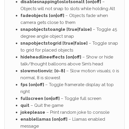
disablesnappingtoslotsonalt [on|off]
–
Objects will not snap to slots while holding Alt
fadeobjects [on|off]
– Objects fade when
camera gets close to them
snapobjectstoangle [true|false]
– Toggle 45
degree angle object snap
snapobjectstogrid [true|false]
– Toggle snap
to grid for placed objects
hideheadlineeffects [on|off]
– Show or hide
talk/thought balloons above Sim’s head
slowmotionviz: [0-8]
– Slow motion visuals; 0 is
normal, 8 is slowest
fps [on|off]
– Toggle framerate display at top
right
fullscreen [on|off]
– Toggle full screen
quit
– Quit the game
jokeplease
– Print random joke to console
enablellamas [on|off]
– Llamas enabled
message