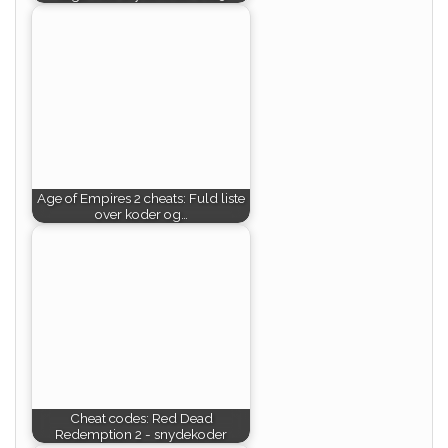
Age of Empires 2 cheats: Fuld liste
over koder og…
Cheat codes: Red Dead
Redemption 2 - snydekoder