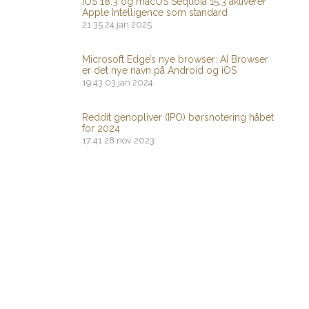
iOS 18.3 og macOS Sequoia 15.3 aktiverer
Apple Intelligence som standard
21:35
24 jan 2025
Microsoft Edge’s nye browser: AI Browser
er det nye navn på Android og iOS
19:43
03 jan 2024
Reddit genopliver (IPO) børsnotering håbet
for 2024
17:41
28 nov 2023