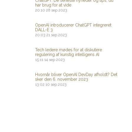
ChatGPT: De seneste nyheder og tips, du
har brug for at vide
20:10
28 sep 2023
OpenAI introducerer ChatGPT integreret
DALL-E 3
20:03
21 sep 2023
Tech ledere mødes for at diskutere
regulering af kunstig intelligens AI
15:11
14 sep 2023
Hvornår bliver OpenAI DevDay afholdt? Det
sker den 6. november 2023
13:02
10 sep 2023