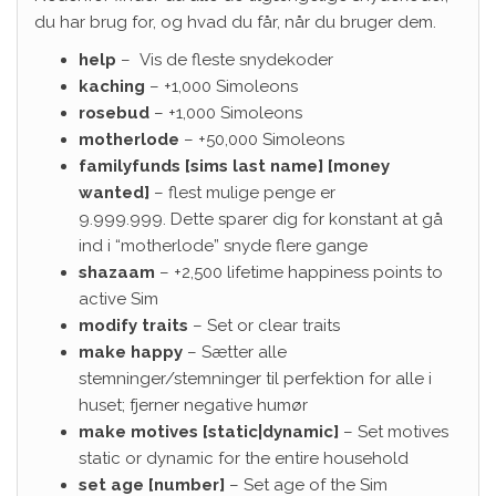
du har brug for, og hvad du får, når du bruger dem.
help
– Vis de fleste snydekoder
kaching
– +1,000 Simoleons
rosebud
– +1,000 Simoleons
motherlode
– +50,000 Simoleons
familyfunds [sims last name] [money
wanted]
– flest mulige penge er
9.999.999. Dette sparer dig for konstant at gå
ind i “motherlode” snyde flere gange
shazaam
– +2,500 lifetime happiness points to
active Sim
modify traits
– Set or clear traits
make happy
– Sætter alle
stemninger/stemninger til perfektion for alle i
huset; fjerner negative humør
make motives [static|dynamic]
– Set motives
static or dynamic for the entire household
set age [number]
– Set age of the Sim