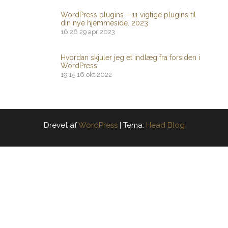
WordPress plugins – 11 vigtige plugins til
din nye hjemmeside. 2023
16:26
29 apr 2023
Hvordan skjuler jeg et indlæg fra forsiden i
WordPress
19:15
16 okt 2022
Drevet af
WordPress
|
Tema:
Head Blog