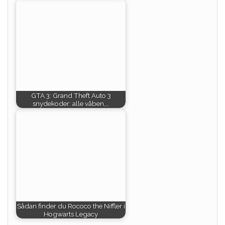
GTA 3: Grand Theft Auto 3
snydekoder: alle våben,…
Sådan finder du Rococo the Niffler i
Hogwarts Legacy