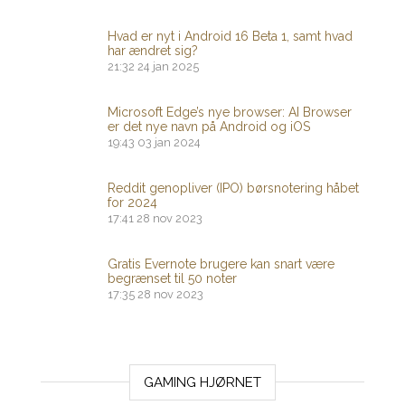
Hvad er nyt i Android 16 Beta 1, samt hvad
har ændret sig?
21:32
24 jan 2025
Microsoft Edge’s nye browser: AI Browser
er det nye navn på Android og iOS
19:43
03 jan 2024
Reddit genopliver (IPO) børsnotering håbet
for 2024
17:41
28 nov 2023
Gratis Evernote brugere kan snart være
begrænset til 50 noter
17:35
28 nov 2023
GAMING HJØRNET