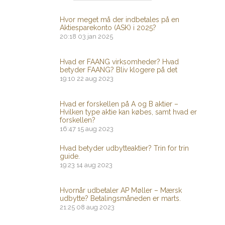
Hvor meget må der indbetales på en
Aktiesparekonto (ASK) i 2025?
20:18
03 jan 2025
Hvad er FAANG virksomheder? Hvad
betyder FAANG? Bliv klogere på det
19:10
22 aug 2023
Hvad er forskellen på A og B aktier –
Hvilken type aktie kan købes, samt hvad er
forskellen?
16:47
15 aug 2023
Hvad betyder udbytteaktier? Trin for trin
guide.
19:23
14 aug 2023
Hvornår udbetaler AP Møller – Mærsk
udbytte? Betalingsmåneden er marts.
21:25
08 aug 2023