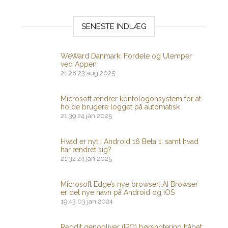
SENESTE INDLÆG
WeWard Danmark: Fordele og Ulemper
ved Appen
21:28
23 aug 2025
Microsoft ændrer kontologonsystem for at
holde brugere logget på automatisk
21:39
24 jan 2025
Hvad er nyt i Android 16 Beta 1, samt hvad
har ændret sig?
21:32
24 jan 2025
Microsoft Edge’s nye browser: AI Browser
er det nye navn på Android og iOS
19:43
03 jan 2024
Reddit genopliver (IPO) børsnotering håbet