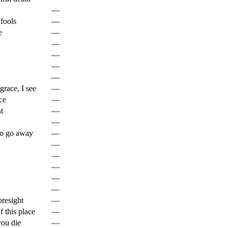
—
 fools
—
e
—
—
—
—
—
grace, I see
—
ce
—
t
—
—
to go away
—
—
—
—
—
—
oresight
—
f this place
—
you die
—