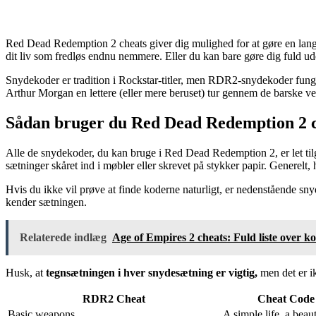
Red Dead Redemption 2 cheats giver dig mulighed for at gøre en lang
dit liv som fredløs endnu nemmere. Eller du kan bare gøre dig fuld ud
Snydekoder er tradition i Rockstar-titler, men RDR2-snydekoder fung
Arthur Morgan en lettere (eller mere beruset) tur gennem de barske vest
Sådan bruger du Red Dead Redemption 2 
Alle de snydekoder, du kan bruge i Red Dead Redemption 2, er let tilg
sætninger skåret ind i møbler eller skrevet på stykker papir. Generelt,
Hvis du ikke vil prøve at finde koderne naturligt, er nedenstående s
kender sætningen.
Relaterede indlæg
Age of Empires 2 cheats: Fuld liste over k
Husk, at
tegnsætningen i hver snydesætning er vigtig,
men det er ik
RDR2 Cheat
Cheat Code
Basic weapons
A simple life, a beaut