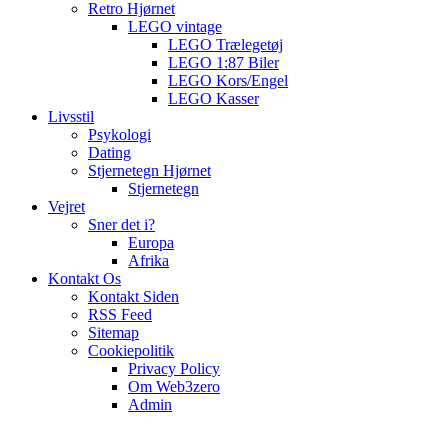
Retro Hjørnet
LEGO vintage
LEGO Trælegetøj
LEGO 1:87 Biler
LEGO Kors/Engel
LEGO Kasser
Livsstil
Psykologi
Dating
Stjernetegn Hjørnet
Stjernetegn
Vejret
Sner det i?
Europa
Afrika
Kontakt Os
Kontakt Siden
RSS Feed
Sitemap
Cookiepolitik
Privacy Policy
Om Web3zero
Admin