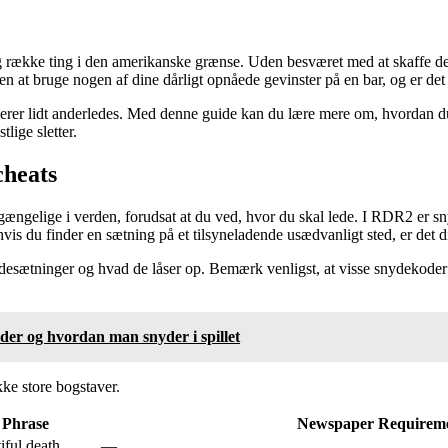
 række ting i den amerikanske grænse. Uden besværet med at skaffe de
en at bruge nogen af ​​dine dårligt opnåede gevinster på en bar, og er d
erer lidt anderledes. Med denne guide kan du lære mere om, hvordan d
lige sletter.
cheats
ængelige i verden, forudsat at du ved, hvor du skal lede. I RDR2 er sn
 hvis du finder en sætning på et tilsyneladende usædvanligt sted, er det d
nydesætninger og hvad de låser op. Bemærk venligst, at visse snydekoder
oder og hvordan man snyder i spillet
ke store bogstaver.
 Phrase
Newspaper Requirem
iful death
—