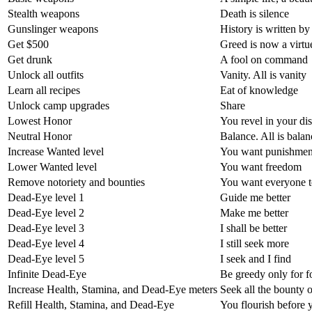
Stealth weapons
Death is silence
Gunslinger weapons
History is written by
Get $500
Greed is now a virtu
Get drunk
A fool on command
Unlock all outfits
Vanity. All is vanity
Learn all recipes
Eat of knowledge
Unlock camp upgrades
Share
Lowest Honor
You revel in your dis
Neutral Honor
Balance. All is balan
Increase Wanted level
You want punishmen
Lower Wanted level
You want freedom
Remove notoriety and bounties
You want everyone 
Dead-Eye level 1
Guide me better
Dead-Eye level 2
Make me better
Dead-Eye level 3
I shall be better
Dead-Eye level 4
I still seek more
Dead-Eye level 5
I seek and I find
Infinite Dead-Eye
Be greedy only for f
Increase Health, Stamina, and Dead-Eye meters
Seek all the bounty o
Refill Health, Stamina, and Dead-Eye
You flourish before 