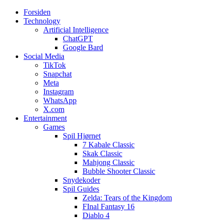
Forsiden
Web3zero.dk
Web3zero.dk
Technology
Artificial Intelligence
ChatGPT
Google Bard
Social Media
TikTok
Snapchat
Meta
Instagram
WhatsApp
X.com
Entertainment
Games
Spil Hjørnet
7 Kabale Classic
Skak Classic
Mahjong Classic
Bubble Shooter Classic
Snydekoder
Spil Guides
Zelda: Tears of the Kingdom
FInal Fantasy 16
Diablo 4