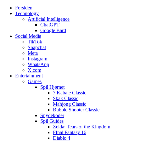
Forsiden
Web3zero.dk
Web3zero.dk
Technology
Artificial Intelligence
ChatGPT
Google Bard
Social Media
TikTok
Snapchat
Meta
Instagram
WhatsApp
X.com
Entertainment
Games
Spil Hjørnet
7 Kabale Classic
Skak Classic
Mahjong Classic
Bubble Shooter Classic
Snydekoder
Spil Guides
Zelda: Tears of the Kingdom
FInal Fantasy 16
Diablo 4