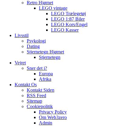
Retro Hjørnet
LEGO vintage
LEGO Trælegetøj
LEGO 1:87 Biler
LEGO Kors/Engel
LEGO Kasser
Livsstil
Psykologi
Dating
Stjernetegn Hjørnet
Stjernetegn
Vejret
Sner det i?
Europa
Afrika
Kontakt Os
Kontakt Siden
RSS Feed
Sitemap
Cookiepolitik
Privacy Policy
Om Web3zero
Admin