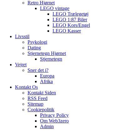
Retro Hjørnet
LEGO vintage
LEGO Trælegetøj
LEGO 1:87 Biler
LEGO Kors/Engel
LEGO Kasser
Livsstil
Psykologi
Dating
Stjernetegn Hjørnet
Stjernetegn
Vejret
Sner det i?
Europa
Afrika
Kontakt Os
Kontakt Siden
RSS Feed
Sitemap
Cookiepolitik
Privacy Policy
Om Web3zero
Admin