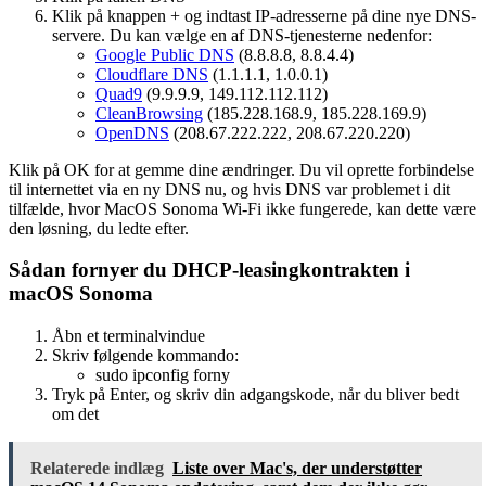
Klik på knappen + og indtast IP-adresserne på dine nye DNS-
servere. Du kan vælge en af ​​DNS-tjenesterne nedenfor:
Google Public DNS
(8.8.8.8, 8.8.4.4)
Cloudflare DNS
(1.1.1.1, 1.0.0.1)
Quad9
(9.9.9.9, 149.112.112.112)
CleanBrowsing
(185.228.168.9, 185.228.169.9)
OpenDNS
(208.67.222.222, 208.67.220.220)
Klik på OK for at gemme dine ændringer. Du vil oprette forbindelse
til internettet via en ny DNS nu, og hvis DNS var problemet i dit
tilfælde, hvor MacOS Sonoma Wi-Fi ikke fungerede, kan dette være
den løsning, du ledte efter.
Sådan fornyer du DHCP-leasingkontrakten i
macOS Sonoma
Åbn et terminalvindue
Skriv følgende kommando:
sudo ipconfig forny
Tryk på Enter, og skriv din adgangskode, når du bliver bedt
om det
Relaterede indlæg
Liste over Mac's, der understøtter