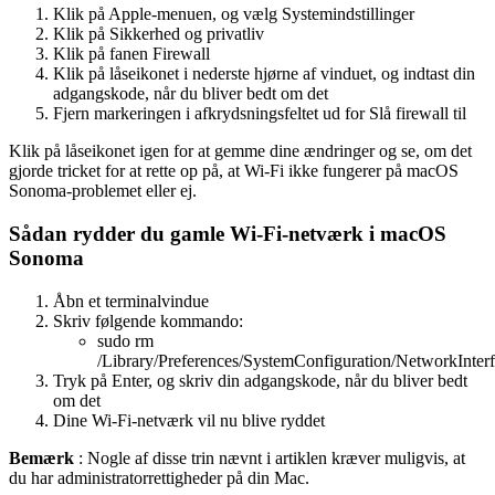
Klik på Apple-menuen, og vælg Systemindstillinger
Klik på Sikkerhed og privatliv
Klik på fanen Firewall
Klik på låseikonet i nederste hjørne af vinduet, og indtast din
adgangskode, når du bliver bedt om det
Fjern markeringen i afkrydsningsfeltet ud for Slå firewall til
Klik på låseikonet igen for at gemme dine ændringer og se, om det
gjorde tricket for at rette op på, at Wi-Fi ikke fungerer på macOS
Sonoma-problemet eller ej.
Sådan rydder du gamle Wi-Fi-netværk i macOS
Sonoma
Åbn et terminalvindue
Skriv følgende kommando:
sudo rm
/Library/Preferences/SystemConfiguration/NetworkInterfa
Tryk på Enter, og skriv din adgangskode, når du bliver bedt
om det
Dine Wi-Fi-netværk vil nu blive ryddet
Bemærk
: Nogle af disse trin nævnt i artiklen kræver muligvis, at
du har administratorrettigheder på din Mac.