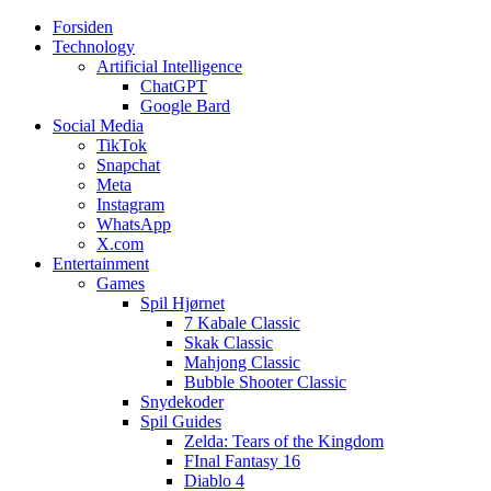
Forsiden
Web3zero.dk
Web3zero.dk
Technology
Artificial Intelligence
ChatGPT
Google Bard
Social Media
TikTok
Snapchat
Meta
Instagram
WhatsApp
X.com
Entertainment
Games
Spil Hjørnet
7 Kabale Classic
Skak Classic
Mahjong Classic
Bubble Shooter Classic
Snydekoder
Spil Guides
Zelda: Tears of the Kingdom
FInal Fantasy 16
Diablo 4