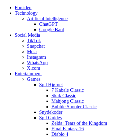
Forsiden
Web3zero.dk
Web3zero.dk
Technology
Artificial Intelligence
ChatGPT
Google Bard
Social Media
TikTok
Snapchat
Meta
Instagram
WhatsApp
X.com
Entertainment
Games
Spil Hjørnet
7 Kabale Classic
Skak Classic
Mahjong Classic
Bubble Shooter Classic
Snydekoder
Spil Guides
Zelda: Tears of the Kingdom
FInal Fantasy 16
Diablo 4