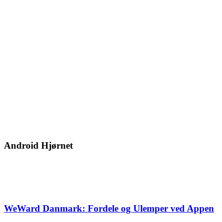
Android Hjørnet
WeWard Danmark: Fordele og Ulemper ved Appen