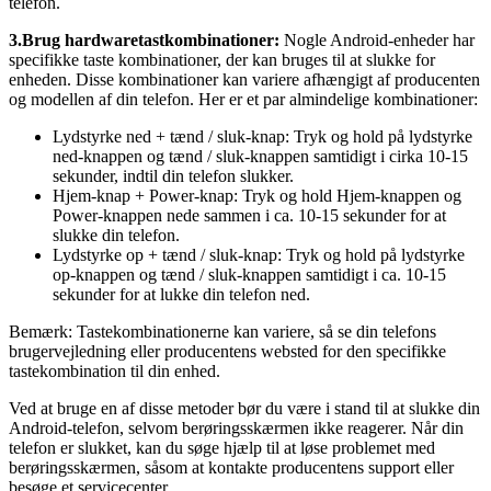
telefon.
3.Brug hardwaretastkombinationer:
Nogle Android-enheder har
specifikke taste kombinationer, der kan bruges til at slukke for
enheden. Disse kombinationer kan variere afhængigt af producenten
og modellen af ​​din telefon. Her er et par almindelige kombinationer:
Lydstyrke ned + tænd / sluk-knap: Tryk og hold på lydstyrke
ned-knappen og tænd / sluk-knappen samtidigt i cirka 10-15
sekunder, indtil din telefon slukker.
Hjem-knap + Power-knap: Tryk og hold Hjem-knappen og
Power-knappen nede sammen i ca. 10-15 sekunder for at
slukke din telefon.
Lydstyrke op + tænd / sluk-knap: Tryk og hold på lydstyrke
op-knappen og tænd / sluk-knappen samtidigt i ca. 10-15
sekunder for at lukke din telefon ned.
Bemærk: Tastekombinationerne kan variere, så se din telefons
brugervejledning eller producentens websted for den specifikke
tastekombination til din enhed.
Ved at bruge en af ​​disse metoder bør du være i stand til at slukke din
Android-telefon, selvom berøringsskærmen ikke reagerer. Når din
telefon er slukket, kan du søge hjælp til at løse problemet med
berøringsskærmen, såsom at kontakte producentens support eller
besøge et servicecenter.