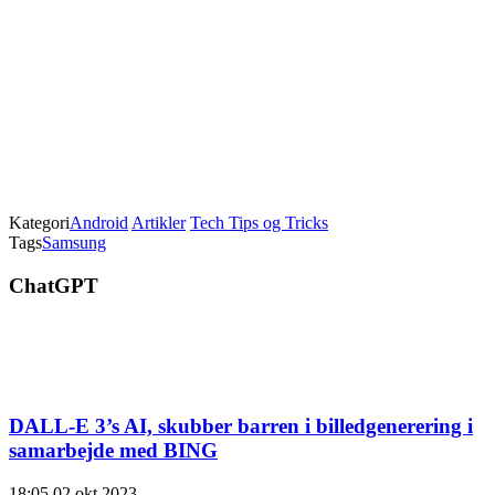
Kategori
Android
Artikler
Tech Tips og Tricks
Tags
Samsung
ChatGPT
DALL-E 3’s AI, skubber barren i billedgenerering i
samarbejde med BING
18:05
02 okt 2023