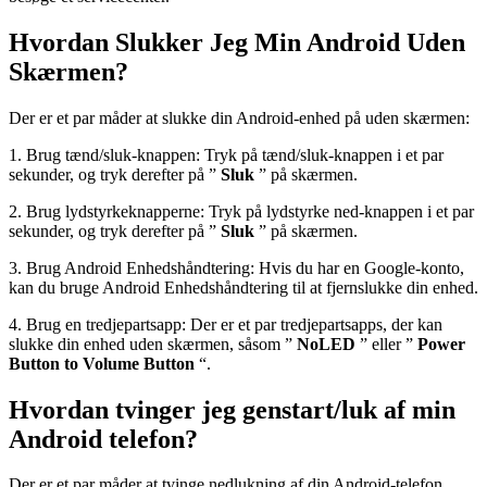
Hvordan Slukker Jeg Min Android Uden
Skærmen?
Der er et par måder at slukke din Android-enhed på uden skærmen:
1. Brug tænd/sluk-knappen: Tryk på tænd/sluk-knappen i et par
sekunder, og tryk derefter på ”
Sluk
” på skærmen.
2. Brug lydstyrkeknapperne: Tryk på lydstyrke ned-knappen i et par
sekunder, og tryk derefter på ”
Sluk
” på skærmen.
3. Brug Android Enhedshåndtering: Hvis du har en Google-konto,
kan du bruge Android Enhedshåndtering til at fjernslukke din enhed.
4. Brug en tredjepartsapp: Der er et par tredjepartsapps, der kan
slukke din enhed uden skærmen, såsom ”
NoLED
” eller ”
Power
Button to Volume Button
“.
Hvordan tvinger jeg genstart/luk af min
Android telefon?
Der er et par måder at tvinge nedlukning af din Android-telefon