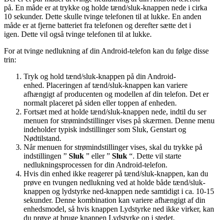
på. En måde er at trykke og holde tænd/sluk-knappen nede i cirka
10 sekunder. Dette skulle tvinge telefonen til at lukke. En anden
måde er at fjerne batteriet fra telefonen og derefter sætte det i
igen. Dette vil også tvinge telefonen til at lukke.
For at tvinge nedlukning af din Android-telefon kan du følge disse
trin:
Tryk og hold tænd/sluk-knappen på din Android-
enhed. Placeringen af ​​tænd/sluk-knappen kan variere
afhængigt af producenten og modellen af ​​din telefon. Det er
normalt placeret på siden eller toppen af ​​enheden.
Fortsæt med at holde tænd/sluk-knappen nede, indtil du ser
menuen for strømindstillinger vises på skærmen. Denne menu
indeholder typisk indstillinger som Sluk, Genstart og
Nødtilstand.
Når menuen for strømindstillinger vises, skal du trykke på
indstillingen ”
Sluk
” eller ”
Sluk
“. Dette vil starte
nedlukningsprocessen for din Android-telefon.
Hvis din enhed ikke reagerer på tænd/sluk-knappen, kan du
prøve en tvungen nedlukning ved at holde både tænd/sluk-
knappen og lydstyrke ned-knappen nede samtidigt i ca. 10-15
sekunder. Denne kombination kan variere afhængigt af din
enhedsmodel, så hvis knappen Lydstyrke ned ikke virker, kan
du prøve at bruge knappen Lydstyrke op i stedet.