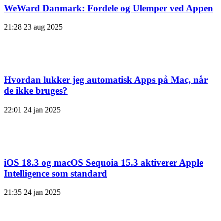
WeWard Danmark: Fordele og Ulemper ved Appen
21:28
23 aug 2025
Hvordan lukker jeg automatisk Apps på Mac, når
de ikke bruges?
22:01
24 jan 2025
iOS 18.3 og macOS Sequoia 15.3 aktiverer Apple
Intelligence som standard
21:35
24 jan 2025