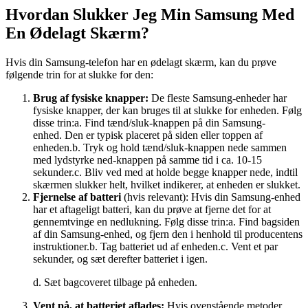
Hvordan Slukker Jeg Min Samsung Med
En Ødelagt Skærm?
Hvis din Samsung-telefon har en ødelagt skærm, kan du prøve
følgende trin for at slukke for den:
Brug af fysiske knapper:
De fleste Samsung-enheder har
fysiske knapper, der kan bruges til at slukke for enheden. Følg
disse trin:a. Find tænd/sluk-knappen på din Samsung-
enhed. Den er typisk placeret på siden eller toppen af ​​
enheden.b. Tryk og hold tænd/sluk-knappen nede sammen
med lydstyrke ned-knappen på samme tid i ca. 10-15
sekunder.c. Bliv ved med at holde begge knapper nede, indtil
skærmen slukker helt, hvilket indikerer, at enheden er slukket.
Fjernelse af batteri
(hvis relevant): Hvis din Samsung-enhed
har et aftageligt batteri, kan du prøve at fjerne det for at
gennemtvinge en nedlukning. Følg disse trin:a. Find bagsiden
af ​​din Samsung-enhed, og fjern den i henhold til producentens
instruktioner.b. Tag batteriet ud af enheden.c. Vent et par
sekunder, og sæt derefter batteriet i igen.
d. Sæt bagcoveret tilbage på enheden.
Vent på, at batteriet aflades:
Hvis ovenstående metoder