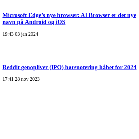
Microsoft Edge’s nye browser: AI Browser er det nye
navn på Android og iOS
19:43
03 jan 2024
Reddit genopliver (IPO) børsnotering håbet for 2024
17:41
28 nov 2023