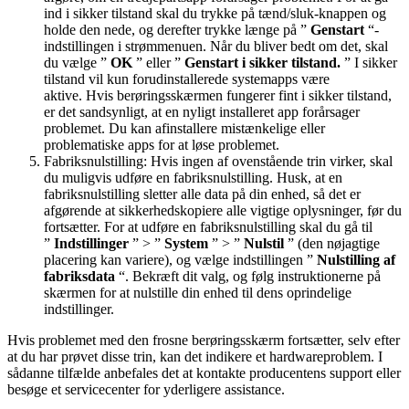
ind i sikker tilstand skal du trykke på tænd/sluk-knappen og
holde den nede, og derefter trykke længe på ”
Genstart
“-
indstillingen i strømmenuen. Når du bliver bedt om det, skal
du vælge ”
OK
” eller ”
Genstart i sikker tilstand.
” I sikker
tilstand vil kun forudinstallerede systemapps være
aktive. Hvis berøringsskærmen fungerer fint i sikker tilstand,
er det sandsynligt, at en nyligt installeret app forårsager
problemet. Du kan afinstallere mistænkelige eller
problematiske apps for at løse problemet.
Fabriksnulstilling: Hvis ingen af ​​ovenstående trin virker, skal
du muligvis udføre en fabriksnulstilling. Husk, at en
fabriksnulstilling sletter alle data på din enhed, så det er
afgørende at sikkerhedskopiere alle vigtige oplysninger, før du
fortsætter. For at udføre en fabriksnulstilling skal du gå til
”
Indstillinger
” > ”
System
” > ”
Nulstil
” (den nøjagtige
placering kan variere), og vælge indstillingen ”
Nulstilling af
fabriksdata
“. Bekræft dit valg, og følg instruktionerne på
skærmen for at nulstille din enhed til dens oprindelige
indstillinger.
Hvis problemet med den frosne berøringsskærm fortsætter, selv efter
at du har prøvet disse trin, kan det indikere et hardwareproblem. I
sådanne tilfælde anbefales det at kontakte producentens support eller
besøge et servicecenter for yderligere assistance.