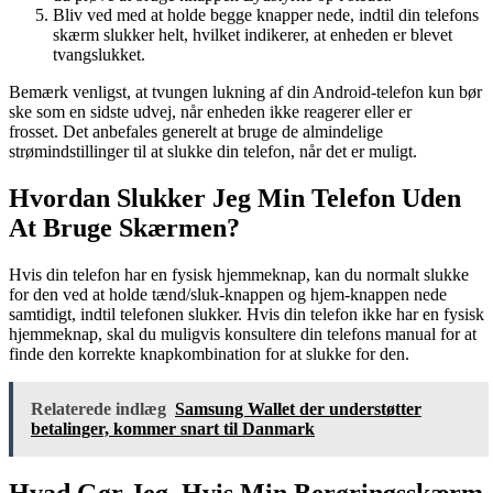
Bliv ved med at holde begge knapper nede, indtil din telefons
skærm slukker helt, hvilket indikerer, at enheden er blevet
tvangslukket.
Bemærk venligst, at tvungen lukning af din Android-telefon kun bør
ske som en sidste udvej, når enheden ikke reagerer eller er
frosset. Det anbefales generelt at bruge de almindelige
strømindstillinger til at slukke din telefon, når det er muligt.
Hvordan Slukker Jeg Min Telefon Uden
At Bruge Skærmen?
Hvis din telefon har en fysisk hjemmeknap, kan du normalt slukke
for den ved at holde tænd/sluk-knappen og hjem-knappen nede
samtidigt, indtil telefonen slukker. Hvis din telefon ikke har en fysisk
hjemmeknap, skal du muligvis konsultere din telefons manual for at
finde den korrekte knapkombination for at slukke for den.
Relaterede indlæg
Samsung Wallet der understøtter
betalinger, kommer snart til Danmark