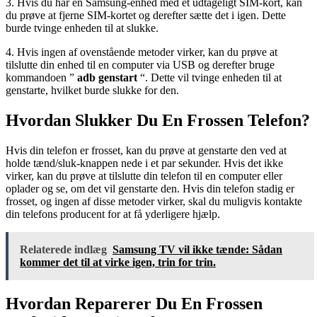
3. Hvis du har en Samsung-enhed med et udtageligt SIM-kort, kan
du prøve at fjerne SIM-kortet og derefter sætte det i igen. Dette
burde tvinge enheden til at slukke.
4. Hvis ingen af ​​ovenstående metoder virker, kan du prøve at
tilslutte din enhed til en computer via USB og derefter bruge
kommandoen ”
adb genstart
“. Dette vil tvinge enheden til at
genstarte, hvilket burde slukke for den.
Hvordan Slukker Du En Frossen Telefon?
Hvis din telefon er frosset, kan du prøve at genstarte den ved at
holde tænd/sluk-knappen nede i et par sekunder. Hvis det ikke
virker, kan du prøve at tilslutte din telefon til en computer eller
oplader og se, om det vil genstarte den. Hvis din telefon stadig er
frosset, og ingen af ​​disse metoder virker, skal du muligvis kontakte
din telefons producent for at få yderligere hjælp.
Relaterede indlæg
Samsung TV vil ikke tænde: Sådan
kommer det til at virke igen, trin for trin.
Hvordan Reparerer Du En Frossen