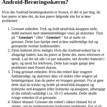
Android-Berøringsskærm?
Hvis din Android-berøringsskærm er frosset, er der et par ting, du
kan prøve at løse det, du kan prøve følgende trin for at løse
problemet:
Genstart enheden: Tryk og hold tænd/sluk-knappen nede,
indtil menuen med strømindstillinger vises på skærmen. Tryk
på ”
Genstart
” eller ”
Genstart
” for at starte en
genstart. Dette kan hjælpe med at løse midlertidige fejl og
genoprette normal funktionalitet.
Fjern batteriet (hvis muligt): Hvis din Android-enhed har et
aftageligt batteri, kan du prøve at fjerne det, mens telefonen er
tændt. Lad det stå ude i et par sekunder, sæt derefter batteriet i
igen, og tænd for telefonen. Dette kan nogle gange løse
problemer med frosset skærm.
Tving genstart enheden: Hvis din enhed ikke reagerer
fuldstændigt, og skærmen ikke vil slukke eller reagere på
berøringsinput, kan du prøve en tvungen genstart. For at gøre
dette skal du trykke og holde på tænd/sluk-knappen og
lydstyrke ned-knappen (eller lydstyrke op-knappen, afhængigt
af din enhed) samtidigt i ca. 10-15 sekunder. Dette skulle
tvinge enheden til at genstarte.
Sikker tilstand: Genstart din enhed i sikker tilstand for at
afgøre, om en tredjepartsapp forårsager problemet. For at gå