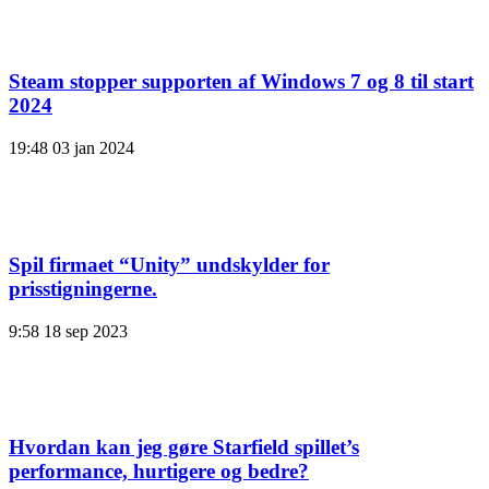
Steam stopper supporten af ​​Windows 7 og 8 til start
2024
19:48
03 jan 2024
Spil firmaet “Unity” undskylder for
prisstigningerne.
9:58
18 sep 2023
Hvordan kan jeg gøre Starfield spillet’s
performance, hurtigere og bedre?