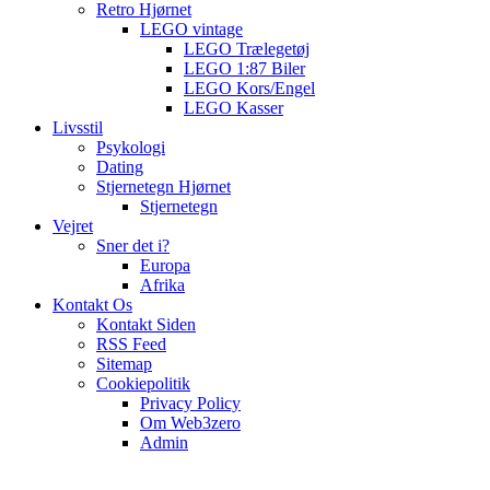
Retro Hjørnet
LEGO vintage
LEGO Trælegetøj
LEGO 1:87 Biler
LEGO Kors/Engel
LEGO Kasser
Livsstil
Psykologi
Dating
Stjernetegn Hjørnet
Stjernetegn
Vejret
Sner det i?
Europa
Afrika
Kontakt Os
Kontakt Siden
RSS Feed
Sitemap
Cookiepolitik
Privacy Policy
Om Web3zero
Admin