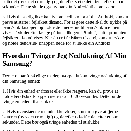
batteriet (hvis det er muligt) og derefter sætte det i igen efter et par
sekunder. Dette skulle også tvinge din Android til at genstarte.
3. Hvis du stadig ikke kan tvinge nedlukning af din Android, kan du
prøve at starte i fejlsikret tilstand. For at gøre dette skal du trykke på
tænd/sluk-knappen og holde den nede, indtil tænd/sluk-menuen
vises. Tryk derefter længe på indstillingen ”
Sluk
“, indtil prompten i
fejlsikret tilstand vises. Når du er i fejlsikret tilstand, kan du trykke
og holde tænd/sluk-knappen nede for at lukke din Android.
Hvordan Tvinger Jeg Nedlukning Af Min
Samsung?
Der er et par forskellige måder, hvorpå du kan tvinge nedlukning af
din Samsung-enhed:
1. Hvis din enhed er frosset eller ikke reagerer, kan du prøve at
holde tænd/sluk-knappen nede i ca. 10-20 sekunder. Dette burde
tvinge enheden til at slukke.
2. Hvis ovenstående metode ikke virker, kan du prøve at fjerne
batteriet (hvis det er muligt) og derefter udskifte det efter et par
sekunder. Dette bør også tvinge enheden til at slukke.