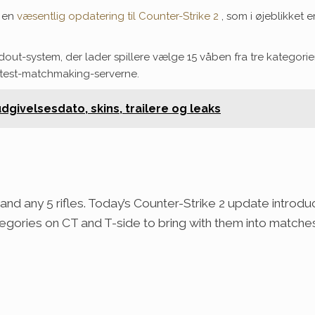
f en
væsentlig opdatering til Counter-Strike 2
, som i øjeblikket e
out-system, der lader spillere vælge 15 våben fra tre kategori
å test-matchmaking-serverne.
dgivelsesdato, skins, trailere og leaks
 and any 5 rifles. Today’s Counter-Strike 2 update intr
egories on CT and T-side to bring with them into match