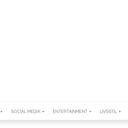
WEB3ZE
Web3zero.dk
SOCIAL MEDIA
ENTERTAINMENT
LIVSSTIL