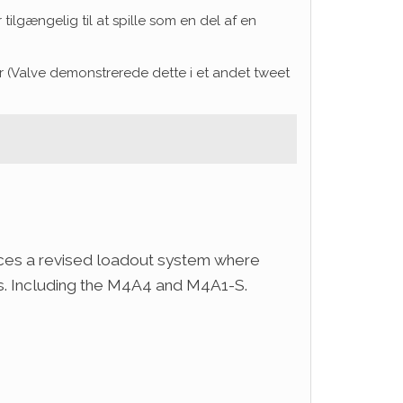
r tilgængelig til at spille som en del af en
er (Valve demonstrerede dette i et andet tweet
oduces a revised loadout system where
es. Including the M4A4 and M4A1-S.