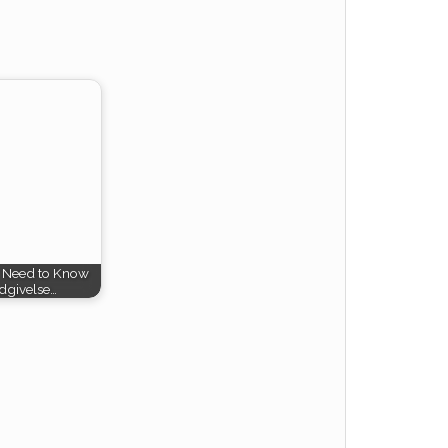
: Need to Know
udgivelse…