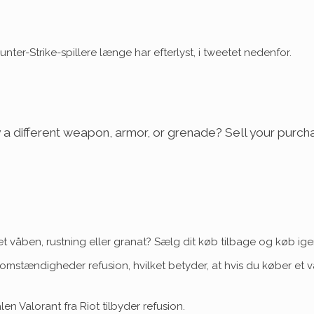
ter-Strike-spillere længe har efterlyst, i tweetet nedenfor.
a different weapon, armor, or grenade? Sell your purch
 våben, rustning eller granat? Sælg dit køb tilbage og køb igen
n omstændigheder refusion, hvilket betyder, at hvis du køber et v
en Valorant fra Riot tilbyder refusion.