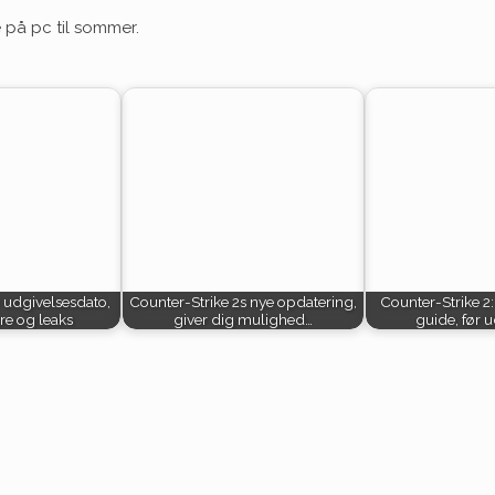
se på pc til sommer.
 udgivelsesdato,
Counter-Strike 2s nye opdatering,
Counter-Strike 2
ere og leaks
giver dig mulighed…
guide, før 