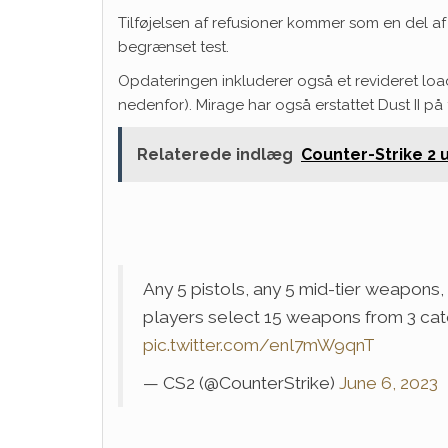
Tilføjelsen af ​​refusioner kommer som en del a
begrænset test.
Opdateringen inkluderer også et revideret load
nedenfor). Mirage har også erstattet Dust II p
Relaterede indlæg
Counter-Strike 2 u
Any 5 pistols, any 5 mid-tier weapons,
players select 15 weapons from 3 cat
pic.twitter.com/enl7mW9qnT
— CS2 (@CounterStrike)
June 6, 2023