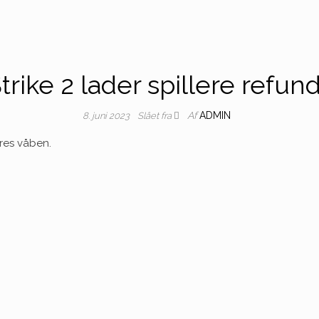
rike 2 lader spillere refu
Af
ADMIN
8. juni 2023
Slået fra
eres våben.