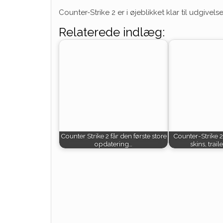
Counter-Strike 2 er i øjeblikket klar til udgivel
Relaterede indlæg:
Counter Strike 2 får den første store
Counter-Strike 2
opdatering…
skins, trail