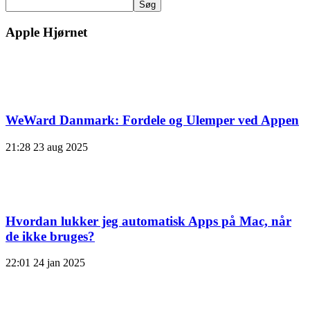
Søg
Apple Hjørnet
WeWard Danmark: Fordele og Ulemper ved Appen
21:28
23 aug 2025
Hvordan lukker jeg automatisk Apps på Mac, når
de ikke bruges?
22:01
24 jan 2025