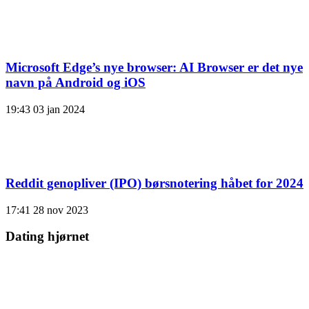
Microsoft Edge’s nye browser: AI Browser er det nye
navn på Android og iOS
19:43
03 jan 2024
Reddit genopliver (IPO) børsnotering håbet for 2024
17:41
28 nov 2023
Dating hjørnet