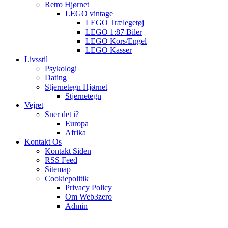
Retro Hjørnet
LEGO vintage
LEGO Trælegetøj
LEGO 1:87 Biler
LEGO Kors/Engel
LEGO Kasser
Livsstil
Psykologi
Dating
Stjernetegn Hjørnet
Stjernetegn
Vejret
Sner det i?
Europa
Afrika
Kontakt Os
Kontakt Siden
RSS Feed
Sitemap
Cookiepolitik
Privacy Policy
Om Web3zero
Admin