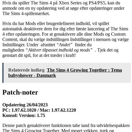
Hvis du spiller The Sims 4 på Xbox Series og PS4/PS5, kan du
anmode om en ny opdatering ved at søge efter opdateringer under
The Sims 4-spillemærket.
Hvis du har Mods eller brugerdefineret indhold, vil spillet
automatisk deaktivere dem for dig efter første lancering af The Sims
4 efter opdateringen. For at genaktivere alle dine Mods og Custom
Content, skal du vælge indstillingen Indstillinger i menuen og vælge
Indstillinger. Under afsnittet
“Andet”
finder du
muligheden
“Aktiver tilpasset indhold og mods”
. Tjek det og
genstart dit spil, for at det træder i kraft!
Relaterede indlæg
The Sims 4 Growing Together : Tema
babyshower - Danmark
Patch-noter
Opdatering 26/04/2023
PC: 1.97.62.1020 / Mac: 1.97.62.1220
Konsol: Version: 1.75
Denne patch genaktiverer funktionen tabe tand fra udvidelsespakken
The Sims 4 Growing Together. Med meget vrikken, træk og