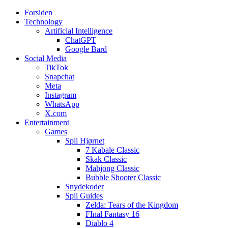
Forsiden
Web3zero.dk
Web3zero.dk
Technology
Artificial Intelligence
ChatGPT
Google Bard
Social Media
TikTok
Snapchat
Meta
Instagram
WhatsApp
X.com
Entertainment
Games
Spil Hjørnet
7 Kabale Classic
Skak Classic
Mahjong Classic
Bubble Shooter Classic
Snydekoder
Spil Guides
Zelda: Tears of the Kingdom
FInal Fantasy 16
Diablo 4