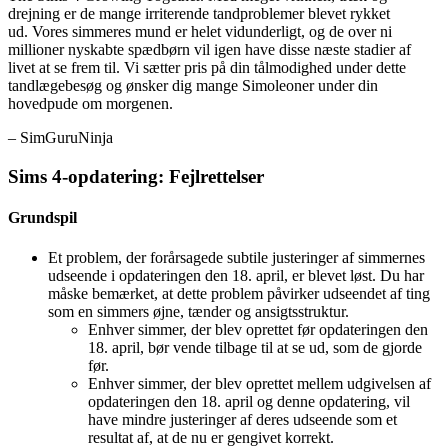
drejning er de mange irriterende tandproblemer blevet rykket
ud. Vores simmeres mund er helet vidunderligt, og de over ni
millioner nyskabte spædbørn vil igen have disse næste stadier af
livet at se frem til. Vi sætter pris på din tålmodighed under dette
tandlægebesøg og ønsker dig mange Simoleoner under din
hovedpude om morgenen.
– SimGuruNinja
Sims 4-opdatering:
Fejlrettelser
Grundspil
Et problem, der forårsagede subtile justeringer af simmernes
udseende i opdateringen den 18. april, er blevet løst. Du har
måske bemærket, at dette problem påvirker udseendet af ting
som en simmers øjne, tænder og ansigtsstruktur.
Enhver simmer, der blev oprettet før opdateringen den
18. april, bør vende tilbage til at se ud, som de gjorde
før.
Enhver simmer, der blev oprettet mellem udgivelsen af ​​
opdateringen den 18. april og denne opdatering, vil
have mindre justeringer af deres udseende som et
resultat af, at de nu er gengivet korrekt.