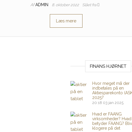
Af
ADMIN
8. oktober 2022
Slået fra
Læs mere
FINANS HJØRNET
Hvor meget må der
indbetales på en
Aktiesparekonto (ASK
2025?
20:18
03 jan 2025
Hvad er FAANG
virksomheder? Hvad
betyder FAANG? Bliv
klogere på det