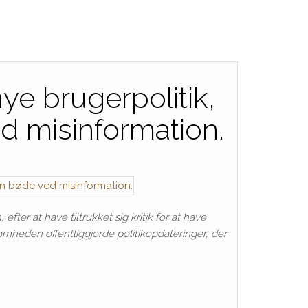
ye brugerpolitik,
d misinformation.
fter at have tiltrukket sig kritik for at have
somheden offentliggjorde politikopdateringer, der