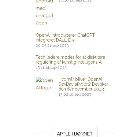
20:10
28 sep 2023
OpenAI introducerer ChatGPT
integreret DALL-E 3
20:03
21 sep 2023
Tech ledere mødes for at diskutere
regulering af kunstig intelligens AI
15:11
14 sep 2023
Hvornår bliver OpenAI
DevDay afholdt? Det sker
den 6. november 2023
13:02
10 sep 2023
APPLE HJØRNET