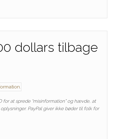
00 dollars tilbage
SD for at sprede “misinformation” og hævde, at
lysninger. PayPal giver ikke bøder til folk for