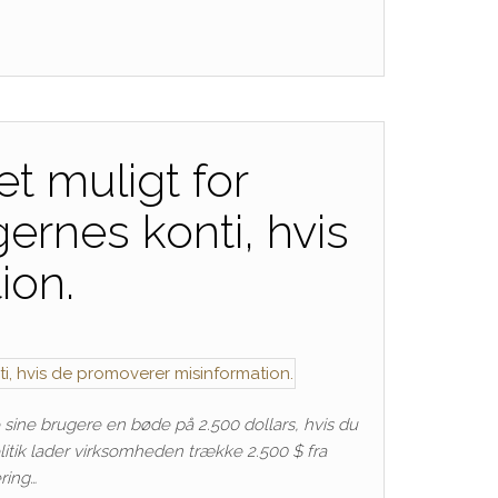
t muligt for
ernes konti, hvis
ion.
 sine brugere en bøde på 2.500 dollars, hvis du
litik lader virksomheden trække 2.500 $ fra
ring…