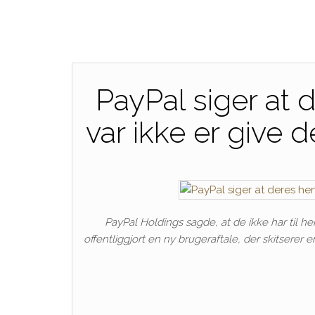
PayPal siger at 
var ikke er give
PayPal Holdings sagde, at de ikke har til hen
offentliggjort en ny brugeraftale, der skitserer