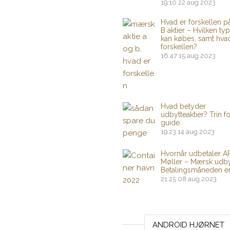
19:10
22 aug 2023
Hvad er forskellen p
B aktier – Hvilken typ
kan købes, samt hva
forskellen?
16:47
15 aug 2023
Hvad betyder
udbytteaktier? Trin fo
guide.
19:23
14 aug 2023
Hvornår udbetaler A
Møller – Mærsk udby
Betalingsmåneden er
21:25
08 aug 2023
ANDROID HJØRNET