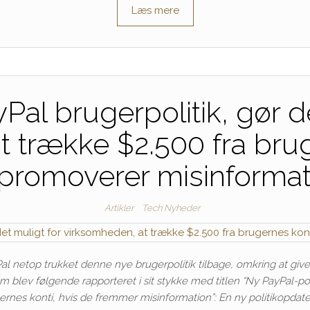
Læs mere
al brugerpolitik, gør de
 trække $2.500 fra brug
promoverer misinformat
Artikler
Tech Nyheder
Pal netop trukket denne nye brugerpolitik tilbage, omkring at give
m blev følgende rapporteret i sit stykke med titlen “Ny PayPal-po
ernes konti, hvis de fremmer misinformation”: En ny politikopdate