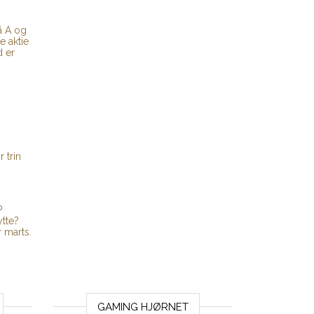
å A og
e aktie
d er
r trin
P
tte?
 marts.
GAMING HJØRNET