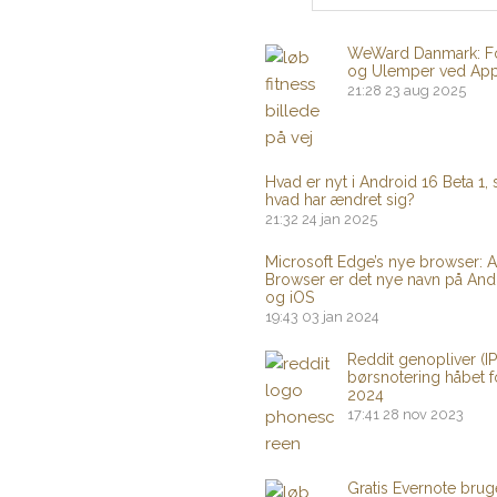
WeWard Danmark: F
og Ulemper ved Ap
21:28
23 aug 2025
Hvad er nyt i Android 16 Beta 1,
hvad har ændret sig?
21:32
24 jan 2025
Microsoft Edge’s nye browser: A
Browser er det nye navn på And
og iOS
19:43
03 jan 2024
Reddit genopliver (I
børsnotering håbet f
2024
17:41
28 nov 2023
Gratis Evernote brug