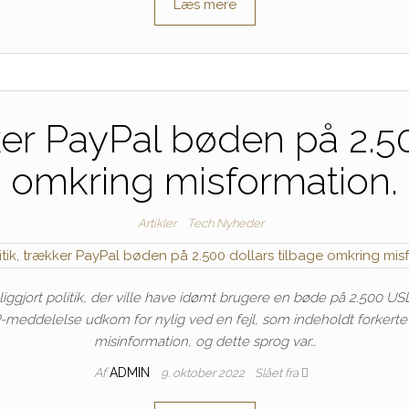
Læs mere
kker PayPal bøden på 2.5
omkring misformation.
Artikler
Tech Nyheder
liggjort politik, der ville have idømt brugere en bøde på 2.500 U
-meddelelse udkom for nylig ved en fejl, som indeholdt forkerte op
misinformation, og dette sprog var…
Af
ADMIN
9. oktober 2022
Slået fra