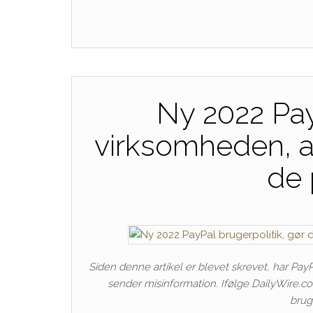
Ny 2022 PayP
virksomheden, at
de 
Siden denne artikel er blevet skrevet, har Pay
sender misinformation. Ifølge DailyWire.co
brug