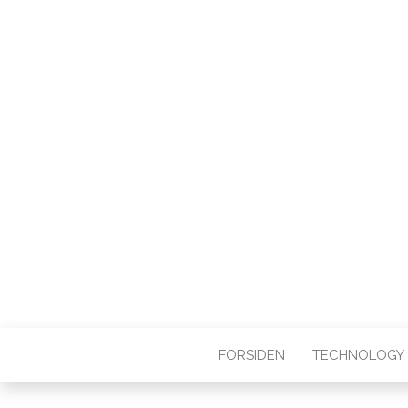
WEB3ZERO
Web3zero.dk
FORSIDEN
TECHNOLOGY