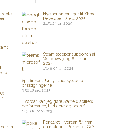
ordele
Nye annonceringer til Xbox
pen
Developer Direct 2025
21:51
24 jan 2025
 samt
Steam stopper supporten af
​​Windows 7 og 8 til start
2024
I
19:48
03 jan 2024
roid
Spil firmaet “Unity” undskylder for
prisstigningerne.
9:58
18 sep 2023
PO)
or
Hvordan kan jeg gøre Starfield spillet’s
performance, hurtigere og bedre?
12:39
10 sep 2023
Forklaret: Hvordan får man
ere kan
en meteorit i Pokémon Go?