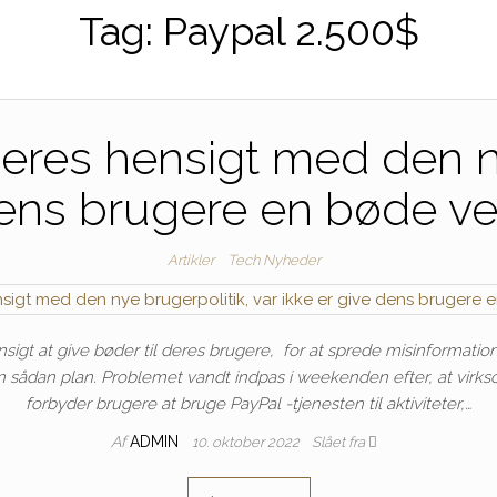
Tag:
Paypal 2.500$
deres hensigt med den n
 dens brugere en bøde ve
Artikler
Tech Nyheder
sigt at give bøder til deres brugere, for at sprede misinformation, e
 en sådan plan. Problemet vandt indpas i weekenden efter, at virk
forbyder brugere at bruge PayPal -tjenesten til aktiviteter,…
Af
ADMIN
10. oktober 2022
Slået fra