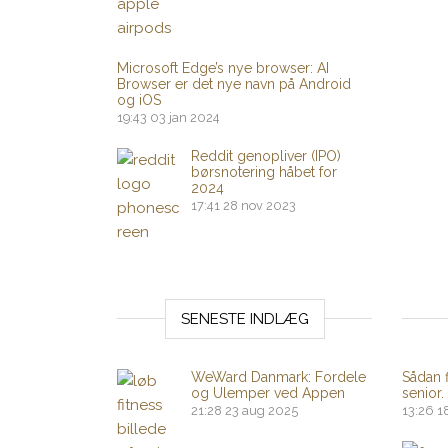
Microsoft Edge’s nye browser: AI
Browser er det nye navn på Android
og iOS
19:43
03 jan 2024
Reddit genopliver (IPO)
børsnotering håbet for
2024
17:41
28 nov 2023
SENESTE INDLÆG
WeWard Danmark: Fordele
Sådan 
og Ulemper ved Appen
senior.
21:28
23 aug 2025
13:26
1