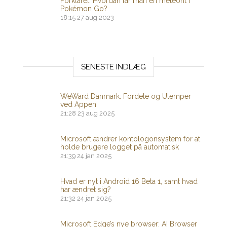
Forklaret: Hvordan får man en meteorit i
Pokémon Go?
18:15
27 aug 2023
SENESTE INDLÆG
WeWard Danmark: Fordele og Ulemper
ved Appen
21:28
23 aug 2025
Microsoft ændrer kontologonsystem for at
holde brugere logget på automatisk
21:39
24 jan 2025
Hvad er nyt i Android 16 Beta 1, samt hvad
har ændret sig?
21:32
24 jan 2025
Microsoft Edge’s nye browser: AI Browser