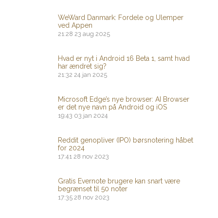
WeWard Danmark: Fordele og Ulemper
ved Appen
21:28
23 aug 2025
Hvad er nyt i Android 16 Beta 1, samt hvad
har ændret sig?
21:32
24 jan 2025
Microsoft Edge’s nye browser: AI Browser
er det nye navn på Android og iOS
19:43
03 jan 2024
Reddit genopliver (IPO) børsnotering håbet
for 2024
17:41
28 nov 2023
Gratis Evernote brugere kan snart være
begrænset til 50 noter
17:35
28 nov 2023