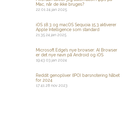
Mac, når de ikke bruges?
22:01
24 jan 2025
iOS 18.3 og macOS Sequoia 15.3 aktiverer
Apple Intelligence som standard
21:35
24 jan 2025
Microsoft Edge’s nye browser: AI Browser
er det nye navn på Android og iOS
19:43
03 jan 2024
Reddit genopliver (IPO) børsnotering håbet
for 2024
17:41
28 nov 2023