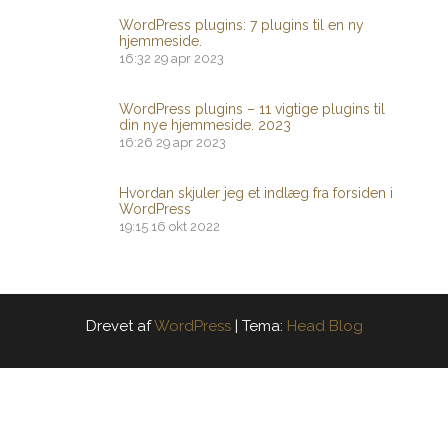
WordPress plugins: 7 plugins til en ny
hjemmeside.
16:32
29 apr 2023
WordPress plugins – 11 vigtige plugins til
din nye hjemmeside. 2023
16:26
29 apr 2023
Hvordan skjuler jeg et indlæg fra forsiden i
WordPress
19:15
16 okt 2022
Drevet af
WordPress
|
Tema:
Head Blog