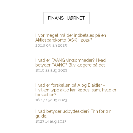
FINANS HJØRNET
Hvor meget må der indbetales på en
Aktiesparekonto (ASK) i 2025?
20:18
03 jan 2025
Hvad er FAANG virksomheder? Hvad
betyder FAANG? Bliv klogere på det
19:10
22 aug 2023
Hvad er forskellen på A og B aktier –
Hvilken type aktie kan købes, samt hvad er
forskellen?
16:47
15 aug 2023
Hvad betyder udbytteaktier? Trin for trin
guide.
19:23
14 aug 2023