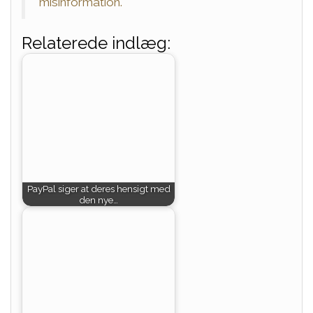
misinformation.
Relaterede indlæg:
PayPal siger at deres hensigt med
den nye…