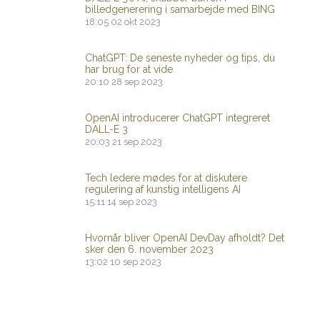
billedgenerering i samarbejde med BING
18:05
02 okt 2023
ChatGPT: De seneste nyheder og tips, du
har brug for at vide
20:10
28 sep 2023
OpenAI introducerer ChatGPT integreret
DALL-E 3
20:03
21 sep 2023
Tech ledere mødes for at diskutere
regulering af kunstig intelligens AI
15:11
14 sep 2023
Hvornår bliver OpenAI DevDay afholdt? Det
sker den 6. november 2023
13:02
10 sep 2023