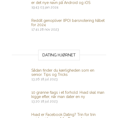
er det nye navn på Android og iOS
19:43
03 jan 2024
Reddit genopliver (IPO) børsnotering håbet
for 2024
17:41
28 nov 2023
DATING HJØRNET
Sådan finder du kærligheden som en
senior. Tips og Tricks
13:26
18 jul 2023
10 grønne flags i et forhold: Hvad skal man
kigge efter, når man dater en ny
13:20
18 jul 2023
Hvad er Facebook Dating? Trin for trin