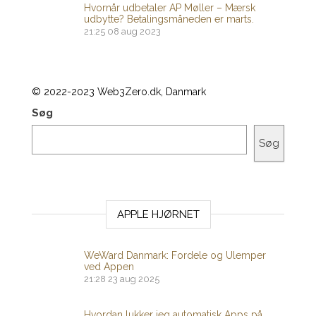
Hvornår udbetaler AP Møller – Mærsk
udbytte? Betalingsmåneden er marts.
21:25
08 aug 2023
© 2022-2023 Web3Zero.dk, Danmark
Søg
Søg
APPLE HJØRNET
WeWard Danmark: Fordele og Ulemper
ved Appen
21:28
23 aug 2025
Hvordan lukker jeg automatisk Apps på