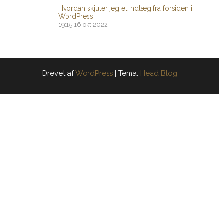
Hvordan skjuler jeg et indlæg fra forsiden i
WordPress
19:15
16 okt 2022
Drevet af
WordPress
|
Tema:
Head Blog