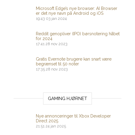
Microsoft Edge’s nye browser: AI Browser
er det nye navn på Android og iOS
19:43
03 jan 2024
Reddit genopliver (IPO) børsnotering håbet
for 2024
17:41
28 nov 2023
Gratis Evernote brugere kan snart være
begrænset til 50 noter
17:35
28 nov 2023
GAMING HJØRNET
Nye annonceringer til Xbox Developer
Direct 2025
21:51
24 jan 2025