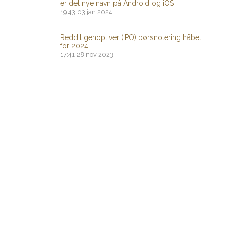
er det nye navn på Android og iOS
19:43
03 jan 2024
Reddit genopliver (IPO) børsnotering håbet
for 2024
17:41
28 nov 2023