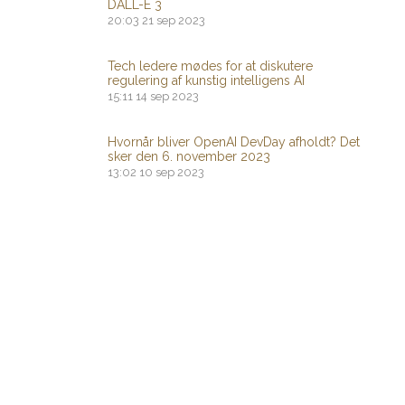
DALL-E 3
20:03
21 sep 2023
Tech ledere mødes for at diskutere
regulering af kunstig intelligens AI
15:11
14 sep 2023
Hvornår bliver OpenAI DevDay afholdt? Det
sker den 6. november 2023
13:02
10 sep 2023