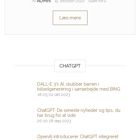
Af
ADMIN
15. oktober 2022
Slået fra
Læs mere
CHATGPT
DALL-E 3’s AI, skubber barren i
billedgenerering i samarbejde med BING
18:05
02 okt 2023
ChatGPT: De seneste nyheder og tips, du
har brug for at vide
20:10
28 sep 2023
OpenAI introducerer ChatGPT integreret