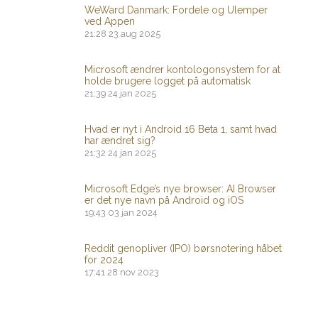
WeWard Danmark: Fordele og Ulemper
ved Appen
21:28
23 aug 2025
Microsoft ændrer kontologonsystem for at
holde brugere logget på automatisk
21:39
24 jan 2025
Hvad er nyt i Android 16 Beta 1, samt hvad
har ændret sig?
21:32
24 jan 2025
Microsoft Edge’s nye browser: AI Browser
er det nye navn på Android og iOS
19:43
03 jan 2024
Reddit genopliver (IPO) børsnotering håbet
for 2024
17:41
28 nov 2023