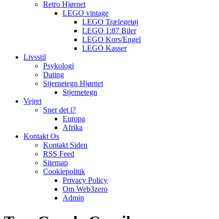
Retro Hjørnet
LEGO vintage
LEGO Trælegetøj
LEGO 1:87 Biler
LEGO Kors/Engel
LEGO Kasser
Livsstil
Psykologi
Dating
Stjernetegn Hjørnet
Stjernetegn
Vejret
Sner det i?
Europa
Afrika
Kontakt Os
Kontakt Siden
RSS Feed
Sitemap
Cookiepolitik
Privacy Policy
Om Web3zero
Admin