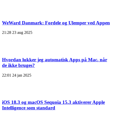
WeWard Danmark: Fordele og Ulemper ved Appen
21:28
23 aug 2025
Hvordan lukker jeg automatisk Apps på Mac, når
de ikke bruges?
22:01
24 jan 2025
iOS 18.3 og macOS Sequoia 15.3 aktiverer Apple
Intelligence som standard