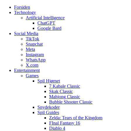
Forsiden
Web3zero.dk
Web3zero.dk
Technology
Artificial Intelligence
ChatGPT
Google Bard
Social Media
TikTok
Snapchat
Meta
Instagram
WhatsApp
X.com
Entertainment
Games
Spil Hjørnet
7 Kabale Classic
Skak Classic
Mahjong Classic
Bubble Shooter Classic
Snydekoder
Spil Guides
Zelda: Tears of the Kingdom
FInal Fantasy 16
Diablo 4