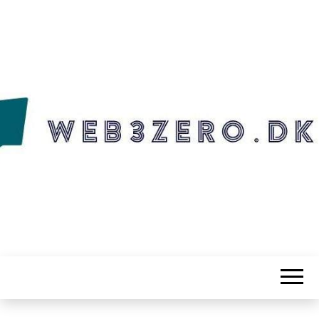
WEB3ZERO.DK
Web3zero.dk