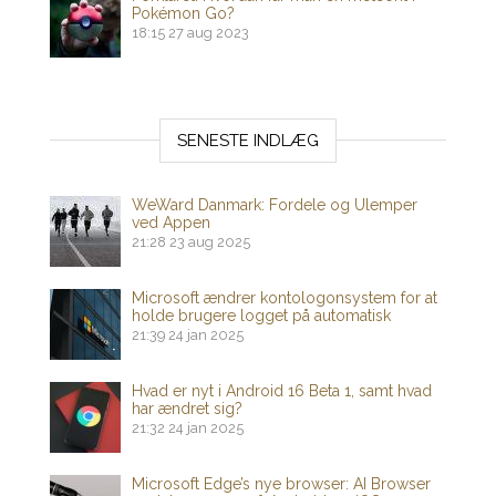
Pokémon Go?
18:15
27 aug 2023
SENESTE INDLÆG
WeWard Danmark: Fordele og Ulemper
ved Appen
21:28
23 aug 2025
Microsoft ændrer kontologonsystem for at
holde brugere logget på automatisk
21:39
24 jan 2025
Hvad er nyt i Android 16 Beta 1, samt hvad
har ændret sig?
21:32
24 jan 2025
Microsoft Edge’s nye browser: AI Browser