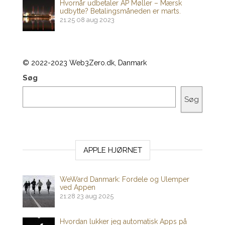
Hvornår udbetaler AP Møller – Mærsk
udbytte? Betalingsmåneden er marts.
21:25
08 aug 2023
© 2022-2023 Web3Zero.dk, Danmark
Søg
Søg
APPLE HJØRNET
WeWard Danmark: Fordele og Ulemper
ved Appen
21:28
23 aug 2025
Hvordan lukker jeg automatisk Apps på