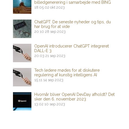
billedgenerering i samarbejde med BING
18:05
02 okt 2023
ChatGPT: De seneste nyheder og tips, du
har brug for at vide
20:10
28 sep 2023
OpenAI introducerer ChatGPT integreret
DALL-E 3
20:03
21 sep 2023
Tech ledere mødes for at diskutere
regulering af kunstig intelligens AI
15:11
14 sep 2023
Hvornår bliver OpenAI DevDay afholdt? Det
sker den 6. november 2023
13:02
10 sep 2023