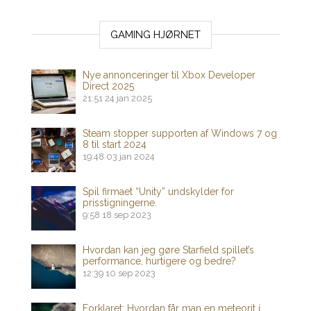
GAMING HJØRNET
Nye annonceringer til Xbox Developer
Direct 2025
21:51
24 jan 2025
Steam stopper supporten af ​​Windows 7 og
8 til start 2024
19:48
03 jan 2024
Spil firmaet “Unity” undskylder for
prisstigningerne.
9:58
18 sep 2023
Hvordan kan jeg gøre Starfield spillet’s
performance, hurtigere og bedre?
12:39
10 sep 2023
Forklaret: Hvordan får man en meteorit i