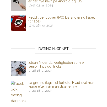
er det nye navn på Android og iOS
19:43
03 jan 2024
Reddit genopliver (IPO) børsnotering håbet
for 2024
17:41
28 nov 2023
DATING HJØRNET
Sådan finder du kærligheden som en
senior. Tips og Tricks
13:26
18 jul 2023
10 grønne flags i et forhold: Hvad skal man
kigge efter, når man dater en ny
13:20
18 jul 2023