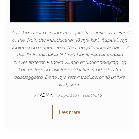
Gods Unchained annoncerer spillets seneste sæt, Band
of the Wolf, der introducerer 38 nye kort til spillet, nyt
nøgleord og meget mere. Den meget ventede Band of
the Wolf-udvidelse til Gods Unchained er endelig
blevet afsløret. Raneko Village er under belejring, og
kun en legendarisk lejesoldat kan redde den fra
ødelæggelse. Dette nye sæt introducerer 38 unikke
kort, som…
Af
ADMIN
6. april 2023
Slået fra
Læs mere