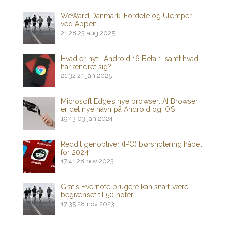
WeWard Danmark: Fordele og Ulemper
ved Appen
21:28
23 aug 2025
Hvad er nyt i Android 16 Beta 1, samt hvad
har ændret sig?
21:32
24 jan 2025
Microsoft Edge’s nye browser: AI Browser
er det nye navn på Android og iOS
19:43
03 jan 2024
Reddit genopliver (IPO) børsnotering håbet
for 2024
17:41
28 nov 2023
Gratis Evernote brugere kan snart være
begrænset til 50 noter
17:35
28 nov 2023