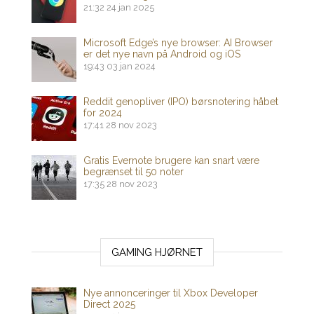
21:32
24 jan 2025
Microsoft Edge’s nye browser: AI Browser
er det nye navn på Android og iOS
19:43
03 jan 2024
Reddit genopliver (IPO) børsnotering håbet
for 2024
17:41
28 nov 2023
Gratis Evernote brugere kan snart være
begrænset til 50 noter
17:35
28 nov 2023
GAMING HJØRNET
Nye annonceringer til Xbox Developer
Direct 2025