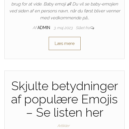
brug for at vide. Baby emoji 👶 Du vil se baby-emojien
ved siden af ​​en persons navn, når du først bliver venner
med vedkommende på…
Af
ADMIN
3. maj 2023
Slået fra
Læs mere
Skjulte betydninger
af populære Emojis
– Se listen her
Artikler