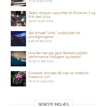
21:51
24 jan 2025
Steam stopper supporten af ​​Windows 7 og
8 til start 2024
19:48
03 jan 2024
Spil firmaet “Unity” undskylder for
prisstigningerne.
9:58
18 sep 2023
Hvordan kan jeg gøre Starfield spillet’s
performance, hurtigere og bedre?
12:39
10 sep 2023
Forklaret: Hvordan får man en meteorit i
Pokémon Go?
18:15
27 aug 2023
SENESTE INDLÆG