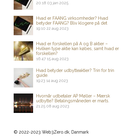
20:18
03 jan 2025
Hvad er FAANG virksomheder? Hvad
betyder FAANG? Bliv klogere på det
19:10
22 aug 2023
Hvad er forskellen på A og B aktier –
Hvilken type aktie kan købes, samt hvad er
forskellen?
16:47
15 aug 2023
Hvad betyder udbytteaktier? Trin for trin
guide.
19:23
14 aug 2023
Hvornår udbetaler AP Møller – Mærsk
udbytte? Betalingsmåneden er marts.
21:25
08 aug 2023
© 2022-2023 Web3Zero.dk, Danmark