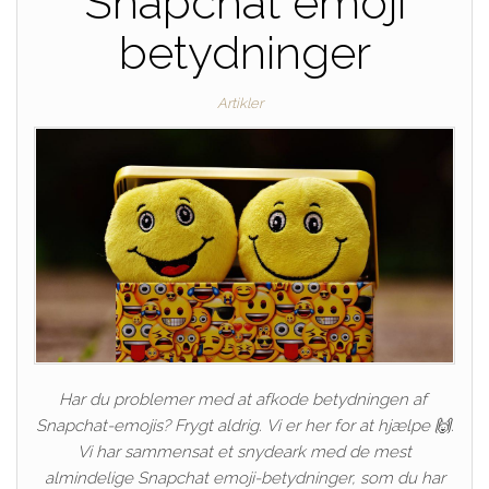
Snapchat emoji
betydninger
Artikler
Har du problemer med at afkode betydningen af ​​
Snapchat-emojis? Frygt aldrig. Vi er her for at hjælpe 🙌.
Vi har sammensat et snydeark med de mest
almindelige Snapchat emoji-betydninger, som du har