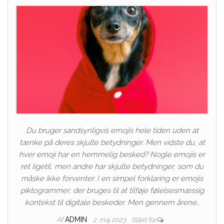
Du bruger sandsynligvis emojis hele tiden uden at
tænke på deres skjulte betydninger. Men vidste du, at
hver emoji har en hemmelig besked? Nogle emojis er
ret ligetil, men andre har skjulte betydninger, som du
måske ikke forventer. I en simpel forklaring er emojis
piktogrammer, der bruges til at tilføje følelsesmæssig
kontekst til digitale beskeder. Men gennem årene…
Af
ADMIN
2. maj 2023
Slået fra