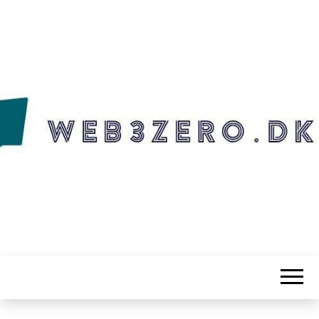
WEB3ZERO.DK
Web3zero.dk