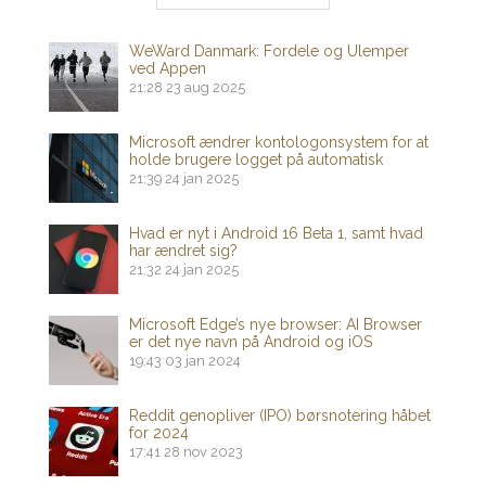
WeWard Danmark: Fordele og Ulemper
ved Appen
21:28
23 aug 2025
Microsoft ændrer kontologonsystem for at
holde brugere logget på automatisk
21:39
24 jan 2025
Hvad er nyt i Android 16 Beta 1, samt hvad
har ændret sig?
21:32
24 jan 2025
Microsoft Edge’s nye browser: AI Browser
er det nye navn på Android og iOS
19:43
03 jan 2024
Reddit genopliver (IPO) børsnotering håbet
for 2024
17:41
28 nov 2023