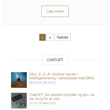
Læs mere
Indlægsinddeling
1
2
Næste
CHATGPT
DALL-E 3’s AI, skubber barren i
billedgenerering i samarbejde med BING
18:05
02 okt 2023
ChatGPT: De seneste nyheder og tips, du
har brug for at vide
20:10
28 sep 2023