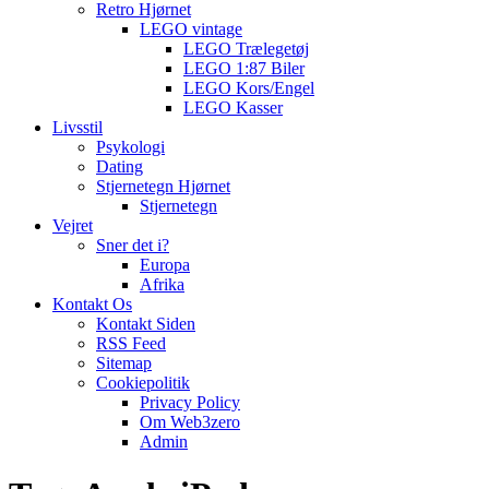
Retro Hjørnet
LEGO vintage
LEGO Trælegetøj
LEGO 1:87 Biler
LEGO Kors/Engel
LEGO Kasser
Livsstil
Psykologi
Dating
Stjernetegn Hjørnet
Stjernetegn
Vejret
Sner det i?
Europa
Afrika
Kontakt Os
Kontakt Siden
RSS Feed
Sitemap
Cookiepolitik
Privacy Policy
Om Web3zero
Admin