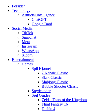
Forsiden
Web3zero.dk
Web3zero.dk
Technology
Artificial Intelligence
ChatGPT
Google Bard
Social Media
TikTok
Snapchat
Meta
Instagram
WhatsApp
X.com
Entertainment
Games
Spil Hjørnet
7 Kabale Classic
Skak Classic
Mahjong Classic
Bubble Shooter Classic
Snydekoder
Spil Guides
Zelda: Tears of the Kingdom
FInal Fantasy 16
Diablo 4