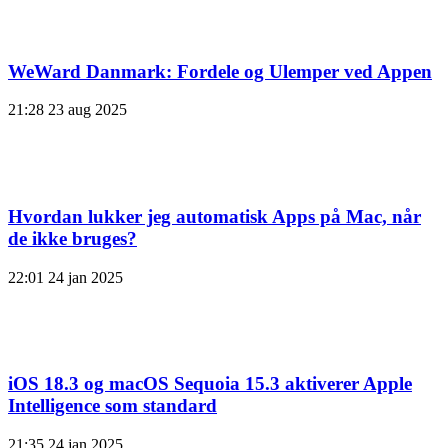
WeWard Danmark: Fordele og Ulemper ved Appen
21:28
23 aug 2025
Hvordan lukker jeg automatisk Apps på Mac, når
de ikke bruges?
22:01
24 jan 2025
iOS 18.3 og macOS Sequoia 15.3 aktiverer Apple
Intelligence som standard
21:35
24 jan 2025