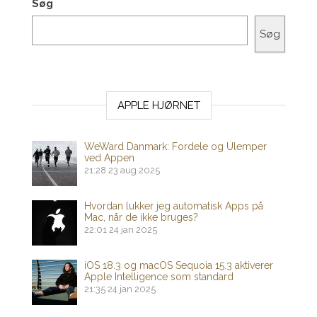
Søg
Søg
APPLE HJØRNET
WeWard Danmark: Fordele og Ulemper
ved Appen
21:28
23 aug 2025
Hvordan lukker jeg automatisk Apps på
Mac, når de ikke bruges?
22:01
24 jan 2025
iOS 18.3 og macOS Sequoia 15.3 aktiverer
Apple Intelligence som standard
21:35
24 jan 2025