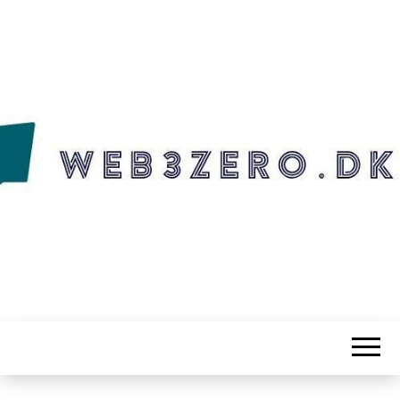
WEB3ZERO.DK
Web3zero.dk