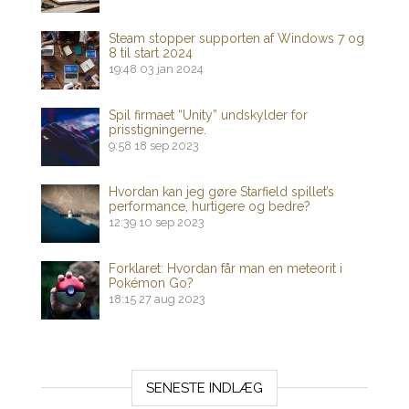
Steam stopper supporten af ​​Windows 7 og
8 til start 2024
19:48
03 jan 2024
Spil firmaet “Unity” undskylder for
prisstigningerne.
9:58
18 sep 2023
Hvordan kan jeg gøre Starfield spillet’s
performance, hurtigere og bedre?
12:39
10 sep 2023
Forklaret: Hvordan får man en meteorit i
Pokémon Go?
18:15
27 aug 2023
SENESTE INDLÆG