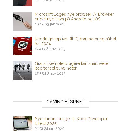
Microsoft Edge’s nye browser: AI Browser
er det nye navn på Android og iOS
19:43
03 jan 2024
Reddit genopliver (IPO) børsnotering håbet
for 2024
17:41
28 nov 2023
Gratis Evernote brugere kan snart være
begrænset til 50 noter
17:35
28 nov 2023
GAMING HJØRNET
Nye annonceringer til Xbox Developer
Direct 2025
21:51
24 jan 2025