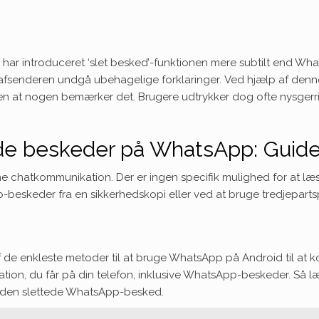
 har introduceret ‘slet besked’-funktionen mere subtilt end Wh
 afsenderen undgå ubehagelige forklaringer. Ved hjælp af denne f
den at nogen bemærker det. Brugere udtrykker dog ofte nysgerr
ede beskeder på WhatsApp: Guid
e chatkommunikation. Der er ingen specifik mulighed for at l
eskeder fra en sikkerhedskopi eller ved at bruge tredjepart
 ​​de enkleste metoder til at bruge WhatsApp på Android til at 
ikation, du får på din telefon, inklusive WhatsApp-beskeder. Så 
e den slettede WhatsApp-besked.