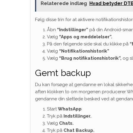
Relaterede indlæg
Hvad betyder DTB
Følg disse trin for at aktivere notifikationshisto
Åbn
“Indstillinger”
på din Android-sma
Vælg
“Apps
og meddelelser”.
På den følgende side skal du klikke på
“
Vælg
“Notifikationshistorik”
Vælg
“Brug notifikationshistorik”,
og sl
Gemt backup
Du kan forsøge at gendanne en lokal sikkerhed
aften klokken to om morgenen producerer Wha
gendanne din slettede besked ved at gendan
Start
WhatsApp
Tryk på
Indstillinger.
Vælg
Chats.
Tryk på
Chat Backup.