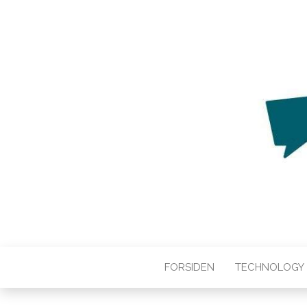
WEB3ZERO
Web3zero.dk
FORSIDEN
TECHNOLOGY