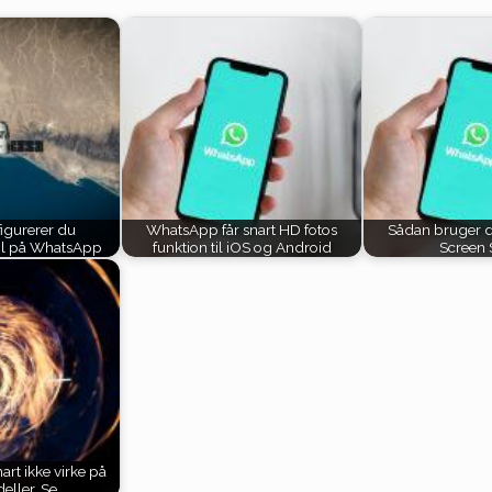
igurerer du
WhatsApp får snart HD fotos
Sådan bruger 
ol på WhatsApp
funktion til iOS og Android
Screen 
rt ikke virke på
eller. Se…