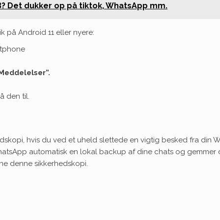
? Det dukker op på tiktok, WhatsApp mm.
rik på Android 11 eller nyere:
rtphone
Meddelelser”.
å den til.
skopi, hvis du ved et uheld slettede en vigtig besked fra din
tsApp automatisk en lokal backup af dine chats og gemmer dem
ne denne sikkerhedskopi.