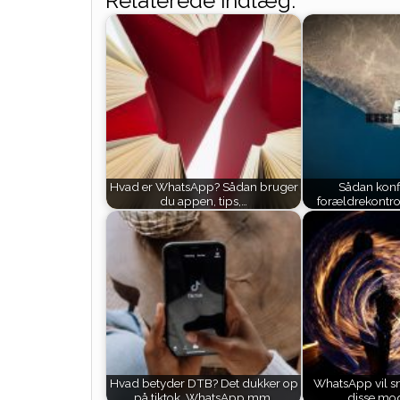
Relaterede indlæg:
Hvad er WhatsApp? Sådan bruger
Sådan konf
du appen, tips,…
forældrekontr
Hvad betyder DTB? Det dukker op
WhatsApp vil sna
på tiktok, WhatsApp mm.
disse mod