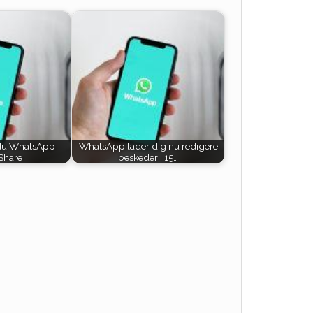
du WhatsApp
WhatsApp lader dig nu redigere
Share
beskeder i 15…