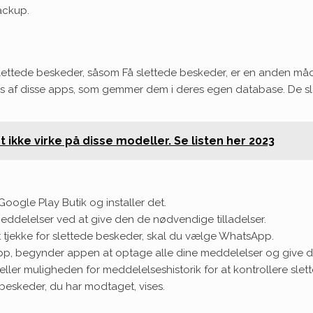
ackup.
 slettede beskeder, såsom Få slettede beskeder, er en anden 
 af disse apps, som gemmer dem i deres egen database. De slet
 ikke virke på disse modeller. Se listen her 2023
oogle Play Butik og installer det.
ddelelser ved at give den de nødvendige tilladelser.
at tjekke for slettede beskeder, skal du vælge WhatsApp.
p, begynder appen at optage alle dine meddelelser og give d
ler muligheden for meddelelseshistorik for at kontrollere sl
e beskeder, du har modtaget, vises.