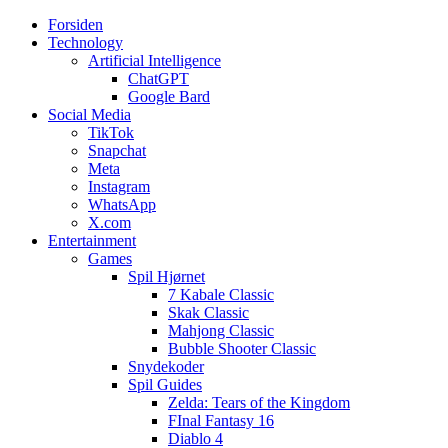
Forsiden
Web3zero.dk
Web3zero.dk
Technology
Artificial Intelligence
ChatGPT
Google Bard
Social Media
TikTok
Snapchat
Meta
Instagram
WhatsApp
X.com
Entertainment
Games
Spil Hjørnet
7 Kabale Classic
Skak Classic
Mahjong Classic
Bubble Shooter Classic
Snydekoder
Spil Guides
Zelda: Tears of the Kingdom
FInal Fantasy 16
Diablo 4