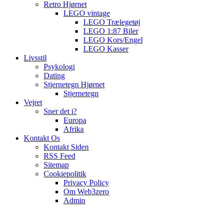
Retro Hjørnet
LEGO vintage
LEGO Trælegetøj
LEGO 1:87 Biler
LEGO Kors/Engel
LEGO Kasser
Livsstil
Psykologi
Dating
Stjernetegn Hjørnet
Stjernetegn
Vejret
Sner det i?
Europa
Afrika
Kontakt Os
Kontakt Siden
RSS Feed
Sitemap
Cookiepolitik
Privacy Policy
Om Web3zero
Admin