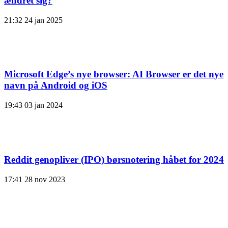
ændret sig?
21:32
24 jan 2025
Microsoft Edge’s nye browser: AI Browser er det nye
navn på Android og iOS
19:43
03 jan 2024
Reddit genopliver (IPO) børsnotering håbet for 2024
17:41
28 nov 2023