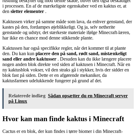
rustning beskytter dig mod denne skade, bliver den også beskadiget
i processen. En af de mærkeligste egenskaber ved en kaktus er, at
den
sletter elementer
.
Kaktussen virker på samme måde som lava, da enhver genstand, der
kastes på den, fordampes øjeblikkeligt. Og ja, selv netherite
genstande og udstyr, det stærkeste materiale ifølge Minecraft-læren,
har ikke en chance mod denne stikkende plante.
Kaktussen har også specifikke regler, når det kommer til at plante
den. Du kan kun
placere den på
sand, rødt sand, mistænkeligt
sand eller andre kaktusser
. Desuden kan du ikke længere placere
nogen anden blok direkte ved siden af ​​kaktusen i Minecraft. Når en
ny kaktusblok vokser, vil den straks gå i stykker, hvis der sidder en
blok fast på siden. Dette er en afgørende mekaniker, da
kaktusfarmen udelukkende fungerer på grund af det.
Relaterede indlæg
Sådan opsætter du en Minecraft server
på Linux
Hvor kan man finde kaktus i Minecraft
Cactus er en blok, der kun findes i tørre biomer i din Minecraft-