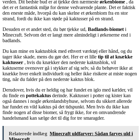
verden. Dit bedste bud er at tjekke den nærmeste
ørkenbiome
, da
det er et fantastisk miljø for denne vedvarende plante. Det er faktisk
den eneste måde, hvorpå du kan skelne et ørkenbiom fra en stor
strand, fordi du ikke kan støde på kaktusser på en strand.
Desuden er et andet sted, du bør tjekke ud,
Badlands-biomet
i
Minecraft. Selvom det er langt mere almindeligt i ørkenerne end i
badlands.
Du kan mine en kaktusblok med ethvert værktøj eller hånd, og du
tager ikke skade, mens du gør det. Her er et lille
tip til at knække
kaktusser
, hvis du knækker den nederste kaktusblok, vil
kaktuserne ovenover gå i stykker af sig selv, så du behøver ikke at
knække hver enkelt individuelt og heller ikke risikere at miste nogen
ting, når du falder på den nederste kaktus blok.
Derudover, hvis du er heldig og har fundet en iglo med kælder, vil
du finde en
pottekaktus
derinde. Kaktusser i potter og kister kan
også dannes i nogle ørkenlandsbyhuse, selvom du sikkert allerede
har fundet en vild kaktus på det tidspunkt. Men hvis du ikke kan
finde nogen af ​​disse biomer, så frygt ikke, for en omvandrende
handelsmand kan sælge det til dig for tre smaragder.
Relaterede indlæg
Minecraft uldfarver: Sådan farves uld i
Minecraft