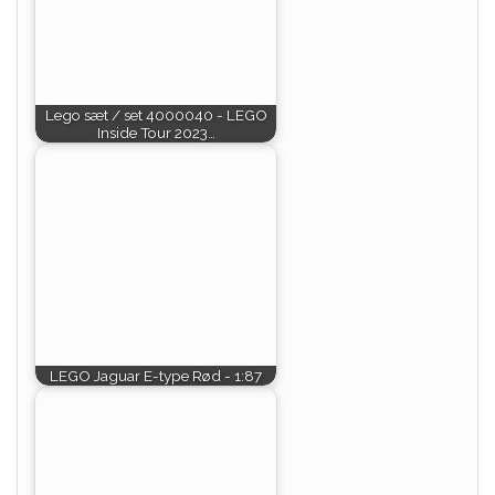
Lego sæt / set 4000040 - LEGO
Inside Tour 2023…
LEGO Jaguar E-type Rød - 1:87