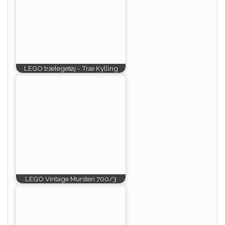
LEGO trælegetøj - Træ Kylling
LEGO Vintage Mursten 700/3