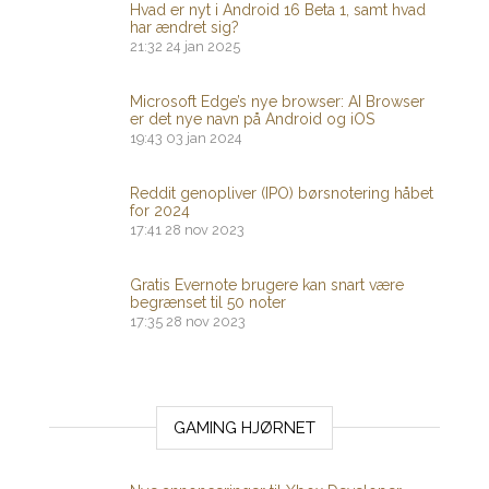
Hvad er nyt i Android 16 Beta 1, samt hvad
har ændret sig?
21:32
24 jan 2025
Microsoft Edge’s nye browser: AI Browser
er det nye navn på Android og iOS
19:43
03 jan 2024
Reddit genopliver (IPO) børsnotering håbet
for 2024
17:41
28 nov 2023
Gratis Evernote brugere kan snart være
begrænset til 50 noter
17:35
28 nov 2023
GAMING HJØRNET