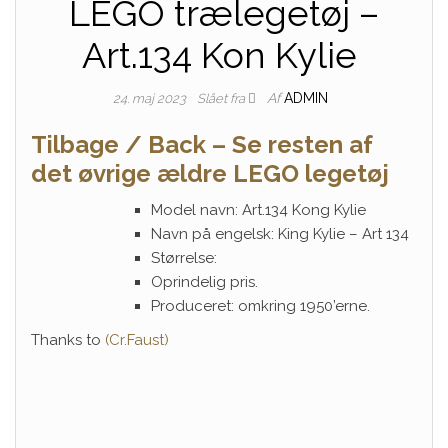
LEGO trælegetøj –
Art.134 Kon Kylie
Af
ADMIN
24. maj 2023
Slået fra
Tilbage / Back – Se resten af
det øvrige ældre LEGO legetøj
Model navn: Art.134 Kong Kylie
Navn på engelsk: King Kylie – Art 134
Størrelse:
Oprindelig pris.
Produceret: omkring 1950’erne.
Thanks to
(Cr.Faust)