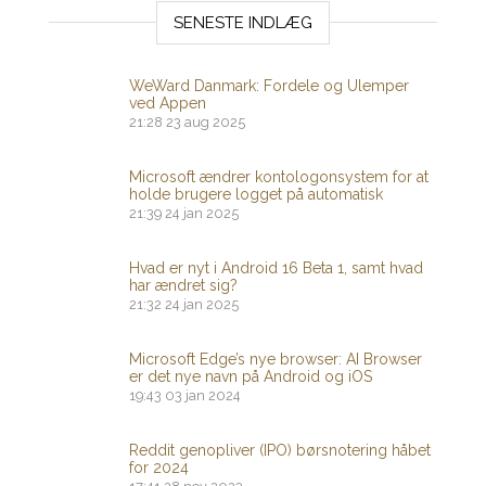
SENESTE INDLÆG
WeWard Danmark: Fordele og Ulemper
ved Appen
21:28
23 aug 2025
Microsoft ændrer kontologonsystem for at
holde brugere logget på automatisk
21:39
24 jan 2025
Hvad er nyt i Android 16 Beta 1, samt hvad
har ændret sig?
21:32
24 jan 2025
Microsoft Edge’s nye browser: AI Browser
er det nye navn på Android og iOS
19:43
03 jan 2024
Reddit genopliver (IPO) børsnotering håbet
for 2024