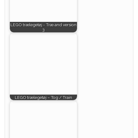
LEGO trælegetøj - Træ and version
3
LEGO trælegetøj – Tog / Train