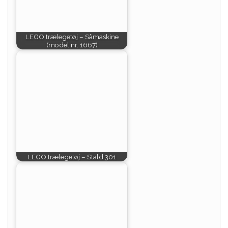
LEGO trælegetøj – Såmaskine
(model nr. 1667)
LEGO trælegetøj – Stald 301