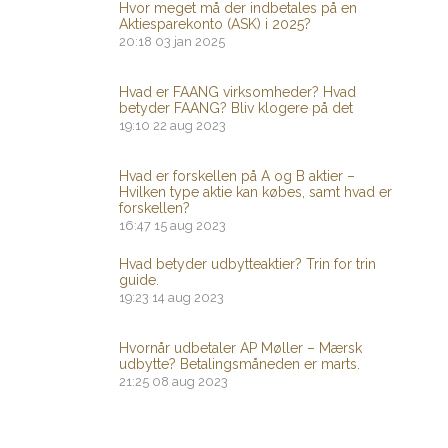
Hvor meget må der indbetales på en
Aktiesparekonto (ASK) i 2025?
20:18
03 jan 2025
Hvad er FAANG virksomheder? Hvad
betyder FAANG? Bliv klogere på det
19:10
22 aug 2023
Hvad er forskellen på A og B aktier –
Hvilken type aktie kan købes, samt hvad er
forskellen?
16:47
15 aug 2023
Hvad betyder udbytteaktier? Trin for trin
guide.
19:23
14 aug 2023
Hvornår udbetaler AP Møller – Mærsk
udbytte? Betalingsmåneden er marts.
21:25
08 aug 2023