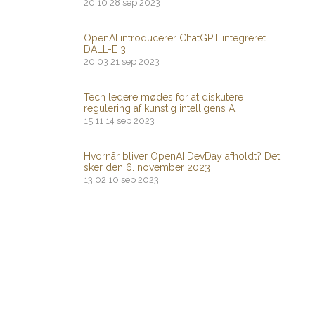
20:10
28 sep 2023
OpenAI introducerer ChatGPT integreret
DALL-E 3
20:03
21 sep 2023
Tech ledere mødes for at diskutere
regulering af kunstig intelligens AI
15:11
14 sep 2023
Hvornår bliver OpenAI DevDay afholdt? Det
sker den 6. november 2023
13:02
10 sep 2023