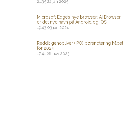
21:35
24 jan 2025
Microsoft Edge’s nye browser: AI Browser
er det nye navn på Android og iOS
19:43
03 jan 2024
Reddit genopliver (IPO) børsnotering håbet
for 2024
17:41
28 nov 2023