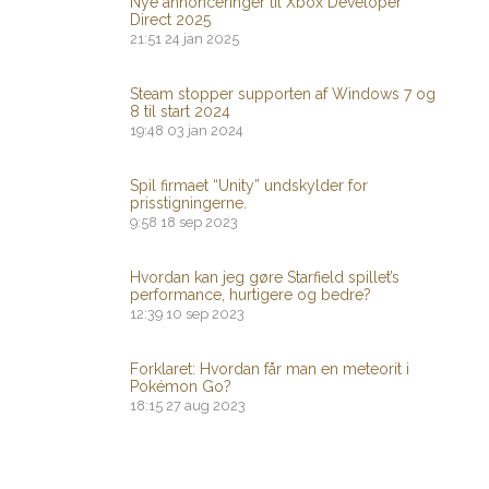
Nye annonceringer til Xbox Developer
Direct 2025
21:51
24 jan 2025
Steam stopper supporten af ​​Windows 7 og
8 til start 2024
19:48
03 jan 2024
Spil firmaet “Unity” undskylder for
prisstigningerne.
9:58
18 sep 2023
Hvordan kan jeg gøre Starfield spillet’s
performance, hurtigere og bedre?
12:39
10 sep 2023
Forklaret: Hvordan får man en meteorit i
Pokémon Go?
18:15
27 aug 2023