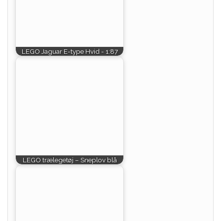
LEGO Jaguar E-type Hvid - 1:87
LEGO trælegetøj – Sneplov blå