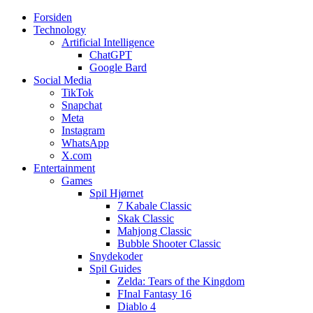
Forsiden
Web3zero.dk
Web3zero.dk
Technology
Artificial Intelligence
ChatGPT
Google Bard
Social Media
TikTok
Snapchat
Meta
Instagram
WhatsApp
X.com
Entertainment
Games
Spil Hjørnet
7 Kabale Classic
Skak Classic
Mahjong Classic
Bubble Shooter Classic
Snydekoder
Spil Guides
Zelda: Tears of the Kingdom
FInal Fantasy 16
Diablo 4