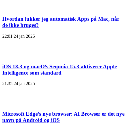
Hvordan lukker jeg automatisk Apps på Mac, når
de ikke bruges?
22:01
24 jan 2025
iOS 18.3 og macOS Sequoia 15.3 aktiverer Apple
Intelligence som standard
21:35
24 jan 2025
Microsoft Edge’s nye browser: AI Browser er det nye
navn på Android og iOS