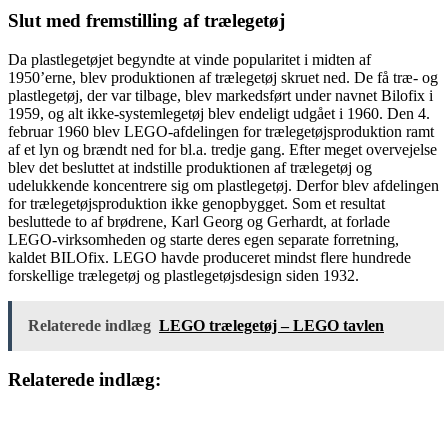
Slut med fremstilling af trælegetøj
Da plastlegetøjet begyndte at vinde popularitet i midten af
1950’erne, blev produktionen af trælegetøj skruet ned. De få træ- og
plastlegetøj, der var tilbage, blev markedsført under navnet Bilofix i
1959, og alt ikke-systemlegetøj blev endeligt udgået i 1960. Den 4.
februar 1960 blev LEGO-afdelingen for trælegetøjsproduktion ramt
af et lyn og brændt ned for bl.a. tredje gang. Efter meget overvejelse
blev det besluttet at indstille produktionen af trælegetøj og
udelukkende koncentrere sig om plastlegetøj. Derfor blev afdelingen
for trælegetøjsproduktion ikke genopbygget. Som et resultat
besluttede to af brødrene, Karl Georg og Gerhardt, at forlade
LEGO-virksomheden og starte deres egen separate forretning,
kaldet BILOfix. LEGO havde produceret mindst flere hundrede
forskellige trælegetøj og plastlegetøjsdesign siden 1932.
Relaterede indlæg
LEGO trælegetøj – LEGO tavlen
Relaterede indlæg: