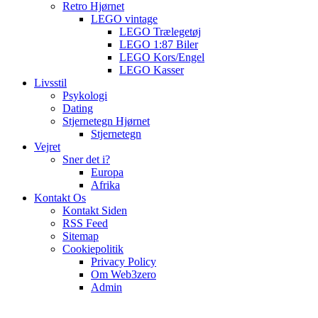
Retro Hjørnet
LEGO vintage
LEGO Trælegetøj
LEGO 1:87 Biler
LEGO Kors/Engel
LEGO Kasser
Livsstil
Psykologi
Dating
Stjernetegn Hjørnet
Stjernetegn
Vejret
Sner det i?
Europa
Afrika
Kontakt Os
Kontakt Siden
RSS Feed
Sitemap
Cookiepolitik
Privacy Policy
Om Web3zero
Admin