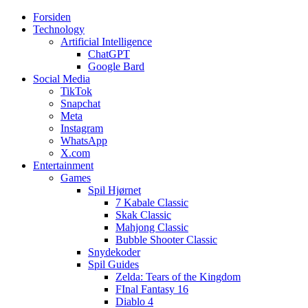
Forsiden
Web3zero.dk
Web3zero.dk
Technology
Artificial Intelligence
ChatGPT
Google Bard
Social Media
TikTok
Snapchat
Meta
Instagram
WhatsApp
X.com
Entertainment
Games
Spil Hjørnet
7 Kabale Classic
Skak Classic
Mahjong Classic
Bubble Shooter Classic
Snydekoder
Spil Guides
Zelda: Tears of the Kingdom
FInal Fantasy 16
Diablo 4