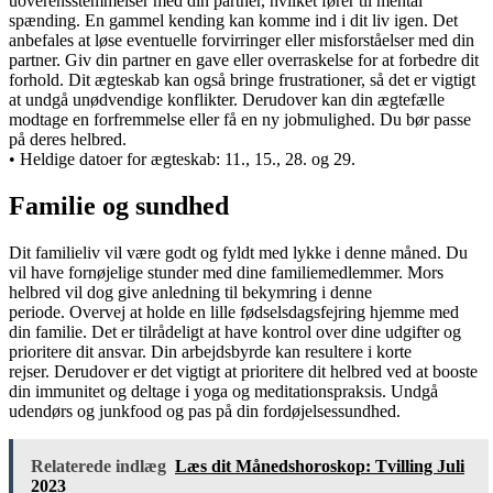
uoverensstemmelser med din partner, hvilket fører til mental
spænding. En gammel kending kan komme ind i dit liv igen. Det
anbefales at løse eventuelle forvirringer eller misforståelser med din
partner. Giv din partner en gave eller overraskelse for at forbedre dit
forhold. Dit ægteskab kan også bringe frustrationer, så det er vigtigt
at undgå unødvendige konflikter. Derudover kan din ægtefælle
modtage en forfremmelse eller få en ny jobmulighed. Du bør passe
på deres helbred.
• Heldige datoer for ægteskab: 11., 15., 28. og 29.
Familie og sundhed
Dit familieliv vil være godt og fyldt med lykke i denne måned. Du
vil have fornøjelige stunder med dine familiemedlemmer. Mors
helbred vil dog give anledning til bekymring i denne
periode. Overvej at holde en lille fødselsdagsfejring hjemme med
din familie. Det er tilrådeligt at have kontrol over dine udgifter og
prioritere dit ansvar. Din arbejdsbyrde kan resultere i korte
rejser. Derudover er det vigtigt at prioritere dit helbred ved at booste
din immunitet og deltage i yoga og meditationspraksis. Undgå
udendørs og junkfood og pas på din fordøjelsessundhed.
Relaterede indlæg
Læs dit Månedshoroskop: Tvilling Juli
2023