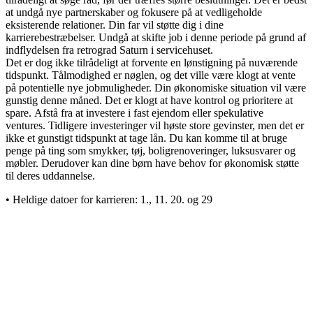
at undgå nye partnerskaber og fokusere på at vedligeholde
eksisterende relationer. Din far vil støtte dig i dine
karrierebestræbelser. Undgå at skifte job i denne periode på grund af
indflydelsen fra retrograd Saturn i servicehuset.
Det er dog ikke tilrådeligt at forvente en lønstigning på nuværende
tidspunkt. Tålmodighed er nøglen, og det ville være klogt at vente
på potentielle nye jobmuligheder. Din økonomiske situation vil være
gunstig denne måned. Det er klogt at have kontrol og prioritere at
spare. Afstå fra at investere i fast ejendom eller spekulative
ventures. Tidligere investeringer vil høste store gevinster, men det er
ikke et gunstigt tidspunkt at tage lån. Du kan komme til at bruge
penge på ting som smykker, tøj, boligrenoveringer, luksusvarer og
møbler. Derudover kan dine børn have behov for økonomisk støtte
til deres uddannelse.
• Heldige datoer for karrieren: 1., 11. 20. og 29