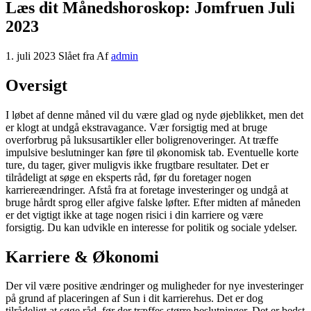
Læs dit Månedshoroskop: Jomfruen Juli
2023
1. juli 2023
Slået fra
Af
admin
Oversigt
I løbet af denne måned vil du være glad og nyde øjeblikket, men det
er klogt at undgå ekstravagance. Vær forsigtig med at bruge
overforbrug på luksusartikler eller boligrenoveringer. At træffe
impulsive beslutninger kan føre til økonomisk tab. Eventuelle korte
ture, du tager, giver muligvis ikke frugtbare resultater. Det er
tilrådeligt at søge en eksperts råd, før du foretager nogen
karriereændringer. Afstå fra at foretage investeringer og undgå at
bruge hårdt sprog eller afgive falske løfter. Efter midten af ​​måneden
er det vigtigt ikke at tage nogen risici i din karriere og være
forsigtig. Du kan udvikle en interesse for politik og sociale ydelser.
Karriere & Økonomi
Der vil være positive ændringer og muligheder for nye investeringer
på grund af placeringen af ​​Sun i dit karrierehus. Det er dog
tilrådeligt at søge råd, før der træffes større beslutninger. Det er bedst