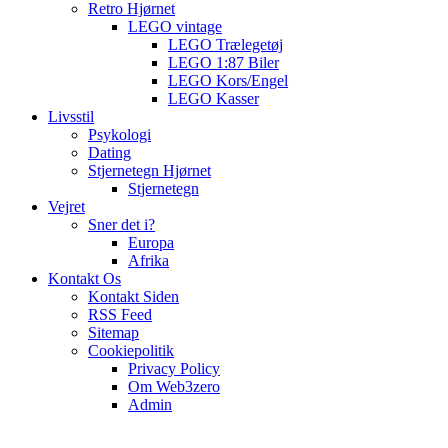
Retro Hjørnet
LEGO vintage
LEGO Trælegetøj
LEGO 1:87 Biler
LEGO Kors/Engel
LEGO Kasser
Livsstil
Psykologi
Dating
Stjernetegn Hjørnet
Stjernetegn
Vejret
Sner det i?
Europa
Afrika
Kontakt Os
Kontakt Siden
RSS Feed
Sitemap
Cookiepolitik
Privacy Policy
Om Web3zero
Admin