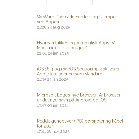
WeWard Danmark: Fordele og Ulemper
ved Appen
21:28
23 aug 2025
Hvordan lukker jeg automatisk Apps på
Mac, når de ikke bruges?
22:01
24 jan 2025
iOS 18.3 og macOS Sequoia 15.3 aktiverer
Apple Intelligence som standard
21:35
24 jan 2025
Microsoft Edge’s nye browser: AI Browser
er det nye navn på Android og iOS
19:43
03 jan 2024
Reddit genopliver (IPO) børsnotering håbet
for 2024
17:41
28 nov 2023