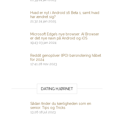
Hvad er nyt i Android 16 Beta 1, samt hvad
har ændret sig?
21:32
24 jan 2025
Microsoft Edge’s nye browser: AI Browser
er det nye navn på Android og iOS
19:43
03 jan 2024
Reddit genopliver (IPO) børsnotering håbet
for 2024
17:41
28 nov 2023
DATING HJØRNET
Sådan finder du kærligheden som en
senior. Tips og Tricks
13:26
18 jul 2023