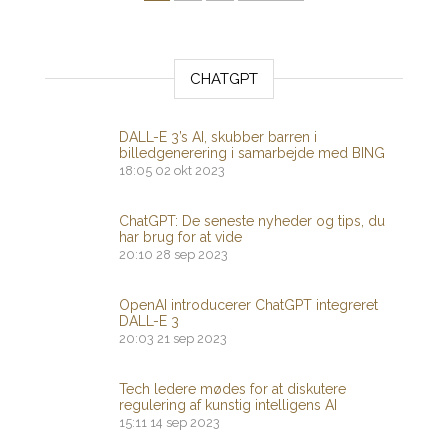
CHATGPT
DALL-E 3’s AI, skubber barren i
billedgenerering i samarbejde med BING
18:05
02 okt 2023
ChatGPT: De seneste nyheder og tips, du
har brug for at vide
20:10
28 sep 2023
OpenAI introducerer ChatGPT integreret
DALL-E 3
20:03
21 sep 2023
Tech ledere mødes for at diskutere
regulering af kunstig intelligens AI
15:11
14 sep 2023