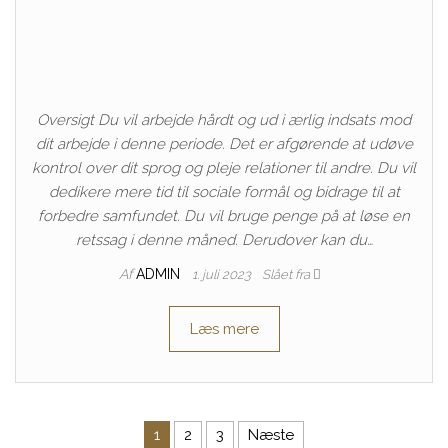
Oversigt Du vil arbejde hårdt og ud i ærlig indsats mod
dit arbejde i denne periode. Det er afgørende at udøve
kontrol over dit sprog og pleje relationer til andre. Du vil
dedikere mere tid til sociale formål og bidrage til at
forbedre samfundet. Du vil bruge penge på at løse en
retssag i denne måned. Derudover kan du…
Af
ADMIN
1. juli 2023
Slået fra
Læs mere
Indlægsinddeling
1
2
3
Næste