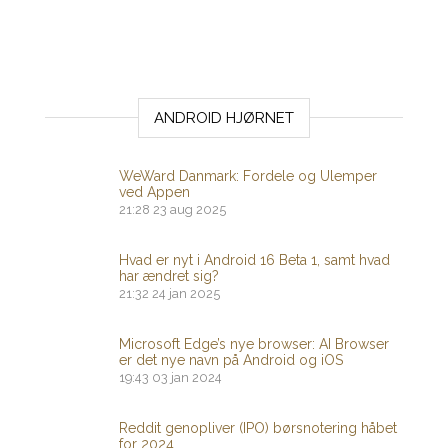
ANDROID HJØRNET
WeWard Danmark: Fordele og Ulemper
ved Appen
21:28
23 aug 2025
Hvad er nyt i Android 16 Beta 1, samt hvad
har ændret sig?
21:32
24 jan 2025
Microsoft Edge’s nye browser: AI Browser
er det nye navn på Android og iOS
19:43
03 jan 2024
Reddit genopliver (IPO) børsnotering håbet
for 2024