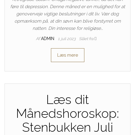
føre til depression. Denne måned er en mulighed for at
genoverveje vigtige beslutninger i dit liv. Vær dog
opmærksom på, at din søvn kan blive forstyrret om
natten. Din interesse for religiøse…
Af
ADMIN
1. juli 2023
Slået fra
Læs mere
Læs dit
Månedshoroskop:
Stenbukken Juli