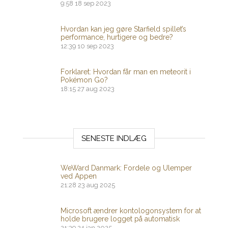
9:58
18 sep 2023
Hvordan kan jeg gøre Starfield spillet’s
performance, hurtigere og bedre?
12:39
10 sep 2023
Forklaret: Hvordan får man en meteorit i
Pokémon Go?
18:15
27 aug 2023
SENESTE INDLÆG
WeWard Danmark: Fordele og Ulemper
ved Appen
21:28
23 aug 2025
Microsoft ændrer kontologonsystem for at
holde brugere logget på automatisk
21:39
24 jan 2025